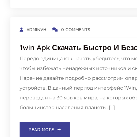
ADMINVH
0 COMMENTS
1win Apk Скачать Быстро И Безо
Передо единица как начать, убедитесь, что 
чтобы избежать ненадежных источников и с
Наречие давайте подробно рассмотрим опер
устройств. В данный период интерфейс 1Win
переведен на 30 языков мира, на которых 
большинство населения планеты. […]
READ MORE