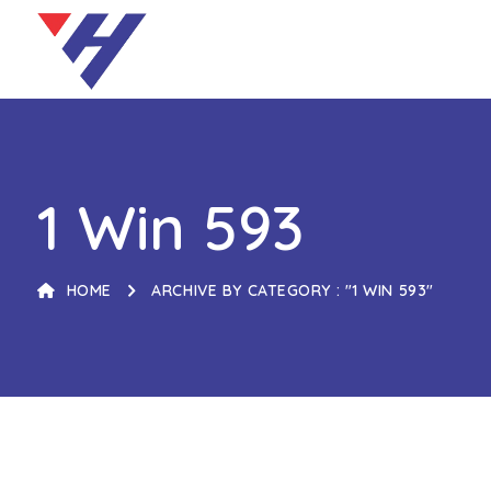
1 Win 593
HOME
ARCHIVE BY CATEGORY : "1 WIN 593"