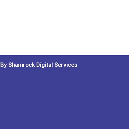
By Shamrock Digital Services