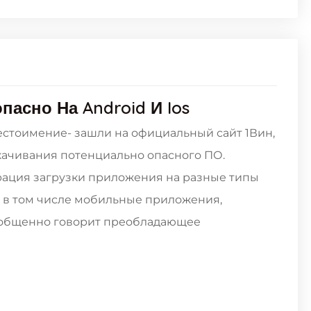
пасно На Android И Ios
местоимение- зашли на официальный сайт 1Вин,
качивания потенциально опасного ПО.
ация загрузки приложения на разные типы
, в том числе мобильные приложения,
обобщенно говорит преобладающее