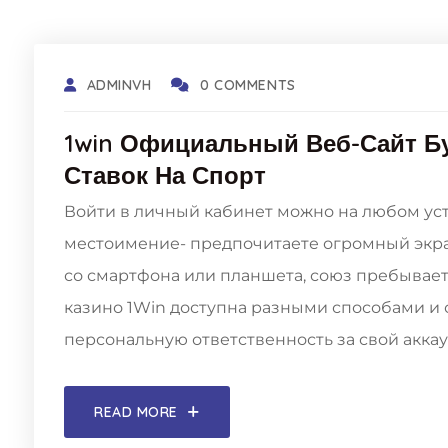
ADMINVH
0 COMMENTS
1win Официальный Веб-Сайт Б
Ставок На Спорт
Войти в личный кабинет можно на любом устр
местоимение- предпочитаете огромный экран
со смартфона или планшета, союз пребываете
казино 1Win доступна разными способами и 
персональную ответственность за свой аккау
READ MORE