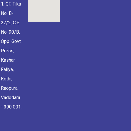
1, GF, Tika
No. B-
22/2, C.S.
No. 90/B,
Opp. Govt.
Press,
Kashar
Faliya,
Kothi,
Raopura,
Vadodara
- 390 001.