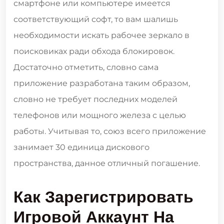
смартфоне или компьютере имеется
соответствующий софт, то вам шалишь
необходимости искать рабочее зеркало в
поисковиках ради обхода блокировок.
Достаточно отметить, словно сама
приложение разработана таким образом,
словно не требует последних моделей
телефонов или мощного железа с целью
работы. Учитывая то, союз всего приложение
занимает 30 единица дискового
пространства, данное отличный погашение.
Как Зарегистрировать
Игровой Аккаунт На