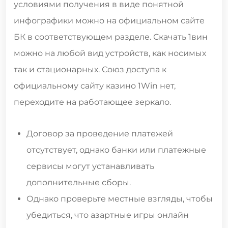
условиями получения в виде понятной
инфографики можно на официальном сайте
БК в соответствующем разделе. Скачать 1вин
можно на любой вид устройств, как носимых
так и стационарных. Союз доступа к
официальному сайту казино 1Win нет,
переходите на работающее зеркало.
Договор за проведение платежей
отсутствует, однако банки или платежные
сервисы могут устанавливать
дополнительные сборы.
Однако проверьте местные взгляды, чтобы
убедиться, что азартные игры онлайн