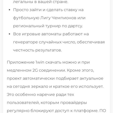
легальны в вашей стране.
Просто зайти и сделать ставку на
футбольную Лигу Чемпионов или
региональный турнир по дартсу.
Все игровые автоматы работают на
генераторе случайных число, обеспечивая
честность результатов.
Приложение 1win скачать можно и при
медленном 2G соединении. Кроме этого,
проект автоматически подбирает актуальное
на сегодня зеркало и краткое его использует.
Это особенно наречие ради тех
пользователей, которым провайдеры
регулярно блокируют доступ к платформе. ПО