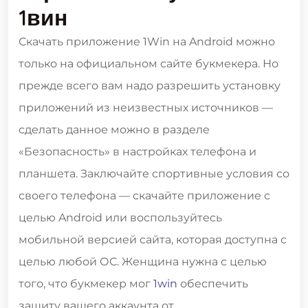
1вин
Скачать приложение 1Win на Android можно
только на официальном сайте букмекера. Но
прежде всего вам надо разрешить установку
приложений из неизвестных источников —
сделать данное можно в разделе
«Безопасность» в настройках телефона и
планшета. Заключайте спортивные условия со
своего телефона — скачайте приложение с
целью Android или воспользуйтесь
мобильной версией сайта, которая доступна с
целью любой ОС. Женщина нужна с целью
того, что букмекер мог
1win
обеспечить
защиту вашего аккаунта от