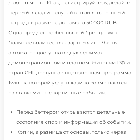
любого места. Итак, регистрируйтесь, делайте
первый вклад и получайте приветственный
награда в размере до самого 50,000 RUB.
Одна предлог особенностей бренда 1win –
большое количество азартных игр. Часть
автоматов доступна в двух режимах –
демонстрационном и платном. Жителям РФ и
стран СНГ доступна лицензионная программа
1win, на которой услуги казино совмещаются
со ставками на спортивные события.
Перед беттером открываются детальные
состояние спор и информация об событии.
Копии, в разница от основы, только через