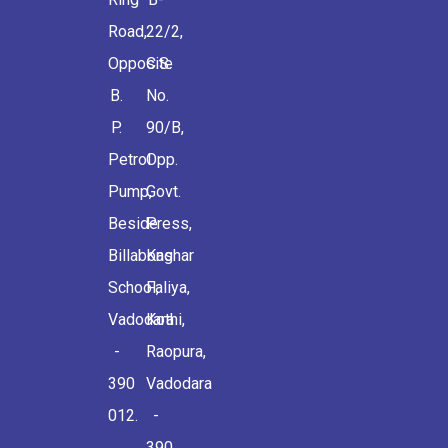
Road,
22/2,
Opposite
C.S.
B.
No.
P.
90/B,
Petrol
Opp.
Pump,
Govt.
Beside
Press,
Billabong
Kashar
School,
Faliya,
Vadodara
Kothi,
-
Raopura,
390
Vadodara
012.
-
390