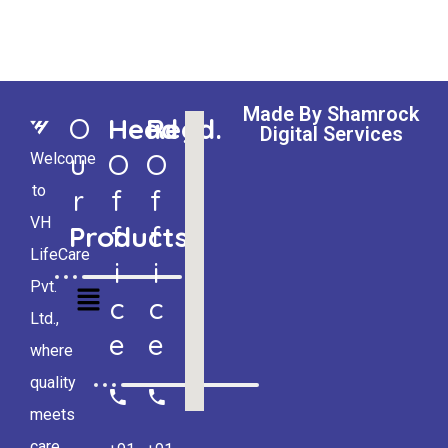
Made By Shamrock
O
Head
Regd.
Digital Services
U
O
O
Welcome
to
R
F
F
VH
Products
F
F
LifeCare
I
I
Pvt.
C
C
Ltd.,
E
E
where
quality
meets
care