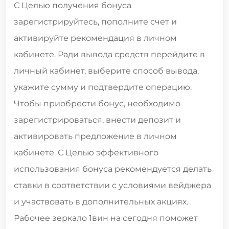
С Целью получения бонуса
зарегистрируйтесь, пополните счет и
активируйте рекомендация в личном
кабинете. Ради вывода средств перейдите в
личный кабинет, выберите способ вывода,
укажите сумму и подтвердите операцию.
Чтобы приобрести бонус, необходимо
зарегистрироваться, внести депозит и
активировать предложение в личном
кабинете. С Целью эффективного
использования бонуса рекомендуется делать
ставки в соответствии с условиями вейджера
и участвовать в дополнительных акциях.
Рабочее зеркало 1вин на сегодня поможет