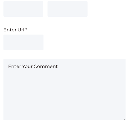
Enter Url
*