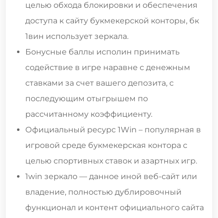
целью обхода блокировки и обеспечения
доступа к сайту букмекерской конторы, бк
1вин использует зеркала.
Бонусные баллы исполин принимать
содействие в игре наравне с денежным
ставками за счет вашего депозита, с
последующим отыгрышем по
рассчитанному коэффициенту.
Официальный ресурс 1Win – популярная в
игровой среде букмекерская контора с
целью спортивных ставок и азартных игр.
1win зеркало — данное иной веб-сайт или
владение, полностью дублировочный
функционал и контент официального сайта