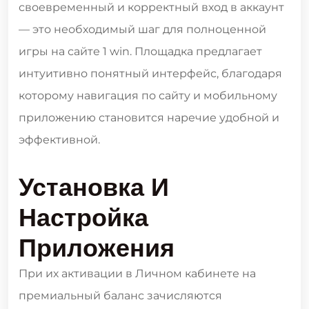
своевременный и корректный вход в аккаунт
— это необходимый шаг для полноценной
игры на сайте 1 win. Площадка предлагает
интуитивно понятный интерфейс, благодаря
которому навигация по сайту и мобильному
приложению становится наречие удобной и
эффективной.
Установка И
Настр͏ойка
Приложения
При их активации в Личном кабинете на
премиальный баланс зачисляются