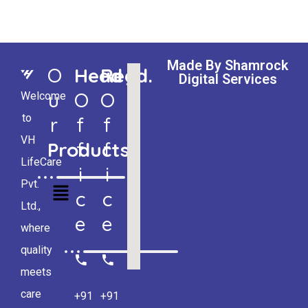
Made By Shamrock
O
Head
Regd.
Digital Services
U
O
O
Welcome
to
R
F
F
VH
Products
F
F
LifeCare
I
I
Pvt.
C
C
Ltd.,
E
E
where
quality
meets
care
+91
+91