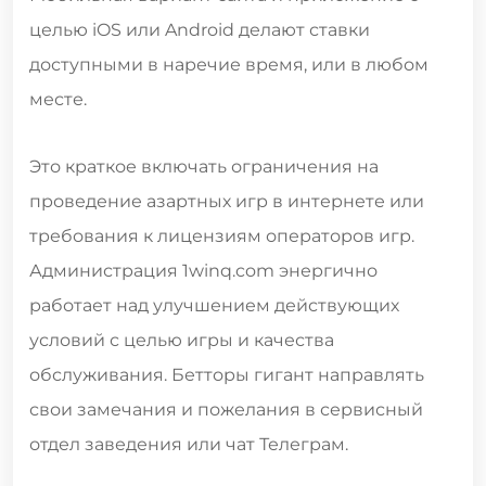
целью iOS или Android делают ставки
доступ͏ными в наречие время, или ͏в любом
месте.
Это краткое включать ограничения на
проведение азартных игр в интернете или
требования к лицензиям операторов игр.
Администрация 1winq.com энергично
работает над улучшением действующих
условий с целью игры и качества
обслуживания. Бетторы гигант направлять
свои замечания и пожелания в сервисный
отдел заведения или чат Телеграм.