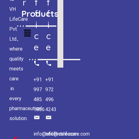
R
F
F
VH
Products
F
F
LifeCare
I
I
Pvt.
C
C
Ltd.,
E
E
where
quality
meets
care
+91
+91
in
997
972
every
485
496
pharmaceutical
1856
4243
solution.
info@vhlifecare.com
info@vhlifecare.com