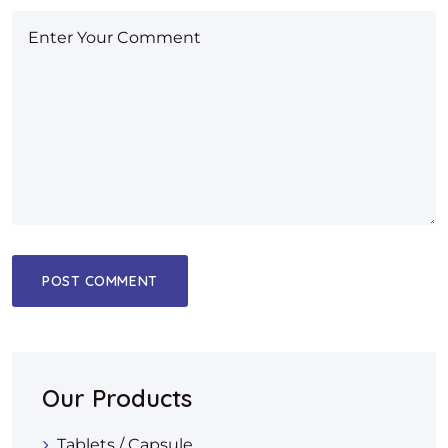
Our Products
Tablets / Capsule