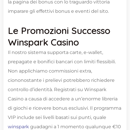
la pagina dei bonus con lo traguardo vittoria
imparare gli effettivi bonus e eventi del sito.
Le Promozioni Successo
Winspark Casino
Il nostro sistema supporta carte, e-wallet,
prepagate e bonifici bancari con limiti flessibili.
Non applichiamo commissioni extra,
ciononostante i prelievi potrebbero richiedere
controllo d’identità. Registrati su Winspark
Casino a causa di accedere a un’enorme libreria
di giochi e ricevere bonus esclusivi. Il programma
VIP include sei livelli basati sui punti, quale
winspark
guadagni a 1 momento qualunque €10