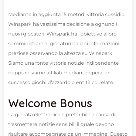
Mediante in aggiunta 15 metodi vittoria sussidio,
Winspark ha vastissima decisione a ognuno i
nuovi giocatori. Winspark ha l’obiettivo alloro
somministrare ai giocatori italiani informazioni
preziose osservando la altezza su Winspark.
Siamo una fonte vittoria notizie indipendente
neppure siamo affiliati mediante operatori
successo giochi d’azzardo o entità correlate.
Welcome Bonus
La giocata elettronica è preferibile a causa di
trasmettere notizie sensibili il quale devono
risultare accompagnate da un’immagine. Questo