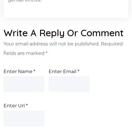
Write A Reply Or Comment
Your email address will not be published.
Required
fields are marked
*
Enter Name
*
Enter Email
*
Enter Url
*