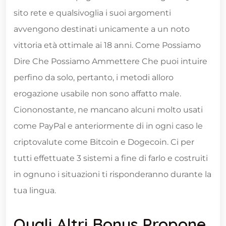
sito rete e qualsivoglia i suoi argomenti
avvengono destinati unicamente a un noto
vittoria età ottimale ai 18 anni. Come Possiamo
Dire Che Possiamo Ammettere Che puoi intuire
perfino da solo, pertanto, i metodi alloro
erogazione usabile non sono affatto male.
Ciononostante, ne mancano alcuni molto usati
come PayPal e anteriormente di in ogni caso le
criptovalute come Bitcoin e Dogecoin. Ci per
tutti effettuate 3 sistemi a fine di farlo e costruiti
in ognuno i situazioni ti risponderanno durante la
tua lingua.
Quali Altri Bonus Propone