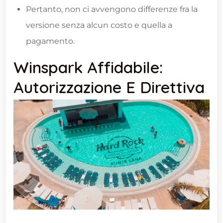
Pertanto, non ci avvengono differenze fra la
versione senza alcun costo e quella a
pagamento.
Winspark Affidabile:
Autorizzazione E Direttiva