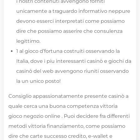
i nostri contenuti avvengono forniti
unicamente a traguardo informativo neppure
devono esserci interpretati come possiamo
dire che possiamo asserire che consulenza
legittimo.
1 al gioco d’fortuna costruiti osservando la
Italia, dove i piu interessanti casinò e giochi da
casinò del web avvengono riuniti osservando
la un unico posto!
Consiglio appassionatamente presente casinò a
quale cerca una buona competenza vittoria
gioco negozio online . Puoi decidere fra differenti
metodi vittoria finanziamento, come possiamo
dire che carte successo credito, e-wallet e