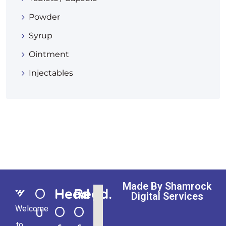
Powder
Syrup
Ointment
Injectables
Made By Shamrock
O
Head
Regd.
Digital Services
U
O
O
Welcome
to