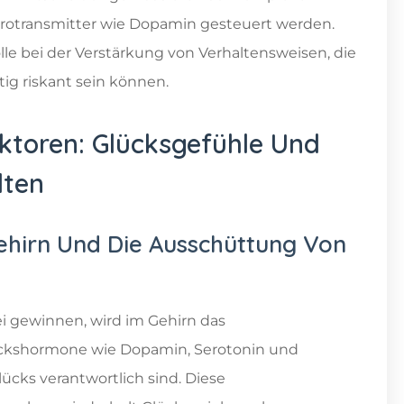
rotransmitter wie Dopamin gesteuert werden.
lle bei der Verstärkung von Verhaltensweisen, die
tig riskant sein können.
aktoren: Glücksgefühle Und
lten
hirn Und Die Ausschüttung Von
 gewinnen, wird im Gehirn das
ückshormone wie Dopamin, Serotonin und
lücks verantwortlich sind. Diese