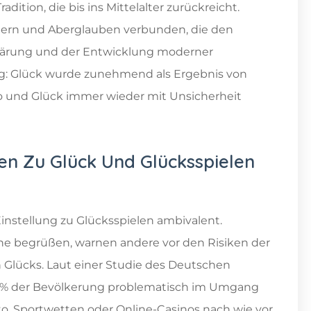
dition, die bis ins Mittelalter zurückreicht.
ngern und Aberglauben verbunden, die den
fklärung und der Entwicklung moderner
g: Glück wurde zunehmend als Ergebnis von
o und Glück immer wieder mit Unsicherheit
gen Zu Glück Und Glücksspielen
Einstellung zu Glücksspielen ambivalent.
ne begrüßen, warnen andere vor den Risiken der
Glücks. Laut einer Studie des Deutschen
0,5 % der Bevölkerung problematisch im Umgang
to, Sportwetten oder Online-Casinos nach wie vor