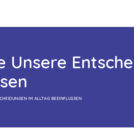
le Unsere Entsch
ssen
CHEIDUNGEN IM ALLTAG BEEINFLUSSEN