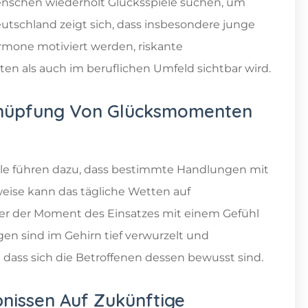
nschen wiederholt Glücksspiele suchen, um
eutschland zeigt sich, dass insbesondere junge
mone motiviert werden, riskante
ten als auch im beruflichen Umfeld sichtbar wird.
knüpfung Von Glücksmomenten
ele führen dazu, dass bestimmte Handlungen mit
weise kann das tägliche Wetten auf
der der Moment des Einsatzes mit einem Gefühl
en sind im Gehirn tief verwurzelt und
dass sich die Betroffenen dessen bewusst sind.
bnissen Auf Zukünftige