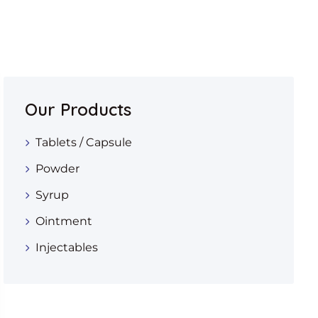
Our Products
Tablets / Capsule
Powder
Syrup
Ointment
Injectables