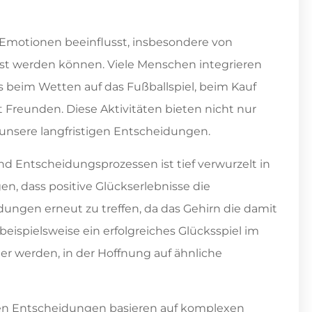
 Emotionen beeinflusst, insbesondere von
öst werden können. Viele Menschen integrieren
 es beim Wetten auf das Fußballspiel, beim Kauf
 Freunden. Diese Aktivitäten bieten nicht nur
 unsere langfristigen Entscheidungen.
 Entscheidungsprozessen ist tief verwurzelt in
n, dass positive Glückserlebnisse die
ungen erneut zu treffen, da das Gehirn die damit
ispielsweise ein erfolgreiches Glücksspiel im
iger werden, in der Hoffnung auf ähnliche
en Entscheidungen basieren auf komplexen