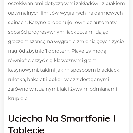
oczekiwaniami dotyczącymi zakładów i z brakiem
optymalnych limitów wygranych na darmowych
spinach. Kasyno proponuje również automaty
spośród progresywnymi jackpotami, dając
graczom szansę na wygranie zmieniających życie
nagród zbytnio 1 obrotem. Playerzy mogą
również cieszyć się klasycznymi grami
kasynowymi, takimi jakim sposobem blackjack,
ruletka, bakarat i poker, wraz z dostępnymi
zarówno wirtualnymi, jak i żywymi odmianami
krupiera.
Uciecha Na Smartfonie I
Tablecie