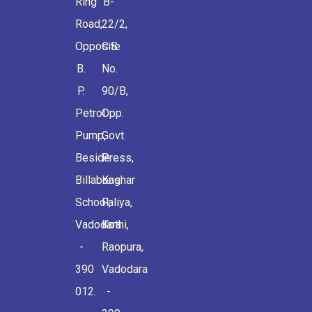
Ring
B-
Road,
22/2,
Opposite
C.S.
B.
No.
P.
90/B,
Petrol
Opp.
Pump,
Govt.
Beside
Press,
Billabong
Kashar
School,
Faliya,
Vadodara
Kothi,
-
Raopura,
390
Vadodara
012.
-