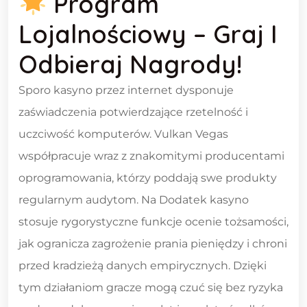
Program
Lojalnościowy – Graj I
Odbieraj Nagrody!
Sporo kasyno przez internet dysponuje
zaświadczenia potwierdzające rzetelność i
uczciwość komputerów. Vulkan Vegas
współpracuje wraz z znakomitymi producentami
oprogramowania, którzy poddają swe produkty
regularnym audytom. Na Dodatek kasyno
stosuje rygorystyczne funkcje ocenie tożsamości,
jak ogranicza zagrożenie prania pieniędzy i chroni
przed kradzieżą danych empirycznych. Dzięki
tym działaniom gracze mogą czuć się bez ryzyka