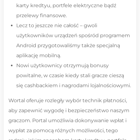
karty kredtyu, portfele elektryczne bądź
przelewy finansowe.
Lecz to jeszcze nie całość – gwoli
użytkowników urządzeń spośród programem
Android przygotowaliśmy także specjalną
aplikację mobilną.
Nowi użytkownicy otrzymują bonusy
powitalne, w czasie kiedy stali gracze cieszą
się cashbackiem i nagrodami lojalnościowymi.
Wortal oferuje rozległy wybór technik płatności,
aby zapewnić wygodę i bezpieczeństwo naszym
graczom. Portal umożliwia dokonywanie wpłat i
wypłat za pomocą różnych możliwości, tego