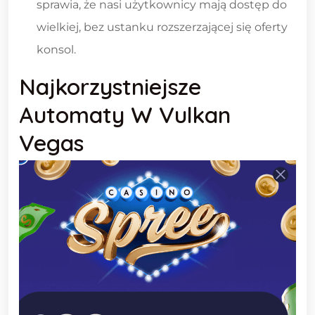
sprawia, że nasi użytkownicy mają dostęp do
wielkiej, bez ustanku rozszerzającej się oferty
konsol.
Najkorzystniejsze
Automaty W Vulkan
Vegas