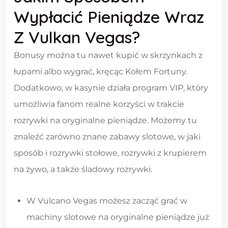
Wypłacić Pieniądze Wraz
Z Vulkan Vegas?
Bonusy można tu nawet kupić w skrzynkach z
łupami albo wygrać, kręcąc Kołem Fortuny.
Dodatkowo, w kasynie działa program VIP, który
umożliwia fanom realne korzyści w trakcie
rozrywki na oryginalne pieniądze. Możemy tu
znaleźć zarówno znane zabawy slotowe, w jaki
sposób i rozrywki stołowe, rozrywki z krupierem
na żywo, a także śladowy rozrywki.
W Vulcano Vegas możesz zacząć grać w
machiny slotowe na oryginalne pieniądze już