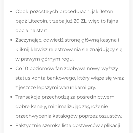
Obok pozostałych procedurach, jak Jeton
bądź Litecoin, trzeba już 20 ZŁ, więc to fajna
opcja na start.
Zaczynając, odwiedź stronę główną kasyna i
kliknij klawisz rejestrowania się znajdujący się
w prawym górnym rogu.
Co 10 poziomów fan zdobywa nowy, wyższy
status konta bankowego, który wiąże się wraz
z jeszcze lepszymi warunkami gry.
Transakcje przechodzą za pośrednictwem
dobre kanały, minimalizując zagrożenie
przechwycenia katalogów poprzez oszustów.
Faktycznie szeroka lista dostawców aplikacji