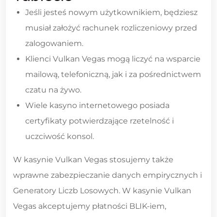
Jeśli jesteś nowym użytkownikiem, będziesz
musiał założyć rachunek rozliczeniowy przed
zalogowaniem.
Klienci Vulkan Vegas mogą liczyć na wsparcie
mailową, telefoniczną, jak i za pośrednictwem
czatu na żywo.
Wiele kasyno internetowego posiada
certyfikaty potwierdzające rzetelność i
uczciwość konsol.
W kasynie Vulkan Vegas stosujemy także
wprawne zabezpieczanie danych empirycznych i
Generatory Liczb Losowych. W kasynie Vulkan
Vegas akceptujemy płatności BLIK-iem,