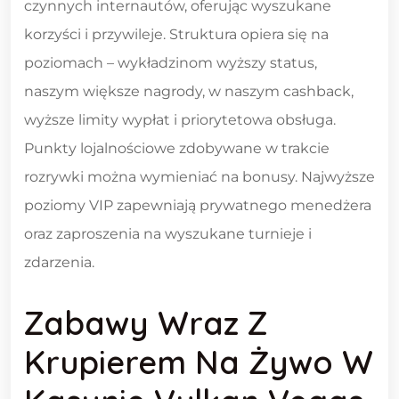
czynnych internautów, oferując wyszukane
korzyści i przywileje. Struktura opiera się na
poziomach – wykładzinom wyższy status,
naszym większe nagrody, w naszym cashback,
wyższe limity wypłat i priorytetowa obsługa.
Punkty lojalnościowe zdobywane w trakcie
rozrywki można wymieniać na bonusy. Najwyższe
poziomy VIP zapewniają prywatnego menedżera
oraz zaproszenia na wyszukane turnieje i
zdarzenia.
Zabawy Wraz Z
Krupierem Na Żywo W