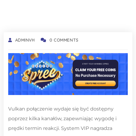
ADMINVH
0 COMMENTS
Vulkan połączenie wydaje się być dostępny
poprzez kilka kanałów, zapewniając wygodę i
prędki termin reakcji. System VIP nagradza