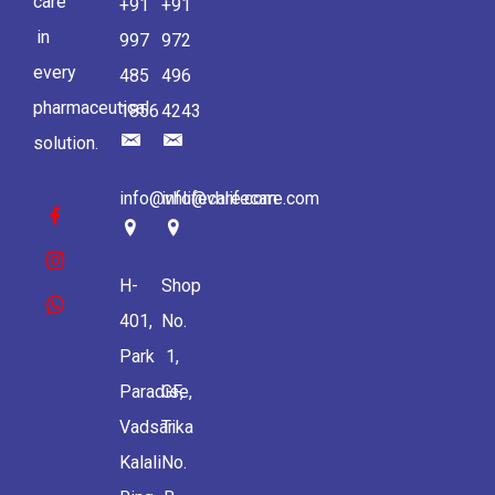
care
+91
+91
in
997
972
every
485
496
pharmaceutical
1856
4243
solution.
info@vhlifecare.com
info@vhlifecare.com
H-
Shop
401,
No.
Park
1,
Paradise,
GF,
Vadsar
Tika
Kalali
No.