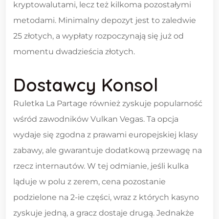
kryptowalutami, lecz też kilkoma pozostałymi
metodami. Minimalny depozyt jest to zaledwie
25 złotych, a wypłaty rozpoczynają się już od
momentu dwadzieścia złotych.
Dostawcy Konsol
Ruletka La Partage również zyskuje popularność
wśród zawodników Vulkan Vegas. Ta opcja
wydaje się zgodna z prawami europejskiej klasy
zabawy, ale gwarantuje dodatkową przewagę na
rzecz internautów. W tej odmianie, jeśli kulka
ląduje w polu z zerem, cena pozostanie
podzielone na 2-ie części, wraz z których kasyno
zyskuje jedną, a gracz dostaje drugą. Jednakże