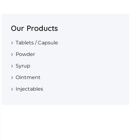
Our Products
Tablets / Capsule
Powder
Syrup
Ointment
Injectables