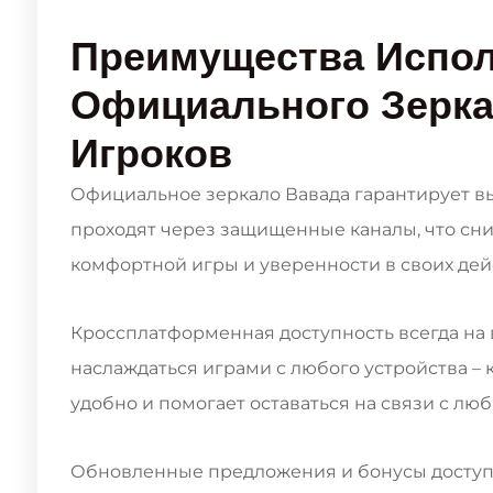
Преимущества Испо
Официального Зерка
Игроков
Официальное зеркало Вавада гарантирует в
проходят через защищенные каналы, что сни
комфортной игры и уверенности в своих дей
Кроссплатформенная доступность всегда на 
наслаждаться играми с любого устройства – 
удобно и помогает оставаться на связи с л
Обновленные предложения и бонусы доступн