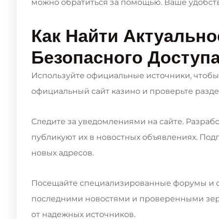
можно обратиться за помощью. Ваше удобств
Как Найти Актуально
Безопасного Доступ
Используйте официальные источники, чтобы 
официальный сайт казино и проверьте разде
Следите за уведомлениями на сайте. Разраб
публикуют их в новостных объявлениях. Подп
новых адресов.
Посещайте специализированные форумы и со
последними новостями и проверенными зерк
от надежных источников.