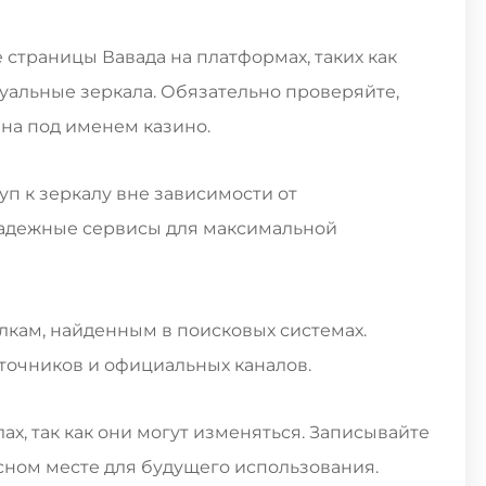
страницы Вавада на платформах, таких как
туальные зеркала. Обязательно проверяйте,
на под именем казино.
уп к зеркалу вне зависимости от
надежные сервисы для максимальной
лкам, найденным в поисковых системах.
точников и официальных каналов.
х, так как они могут изменяться. Записывайте
асном месте для будущего использования.