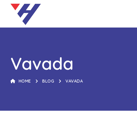
Vavada
HOME
BLOG
VAVADA