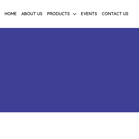
HOME
ABOUT US
PRODUCTS
EVENTS
CONTACT US