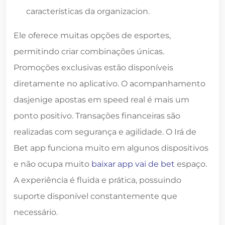
características da organizacion.
Ele oferece muitas opções de esportes,
permitindo criar combinações únicas.
Promoções exclusivas estão disponíveis
diretamente no aplicativo. O acompanhamento
dasjenige apostas em speed real é mais um
ponto positivo. Transações financeiras são
realizadas com segurança e agilidade. O Irá de
Bet app funciona muito em algunos dispositivos
e não ocupa muito
baixar app vai de bet
espaço.
A experiência é fluida e prática, possuindo
suporte disponível constantemente que
necessário.