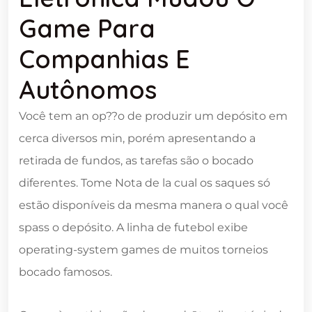
Game Para
Companhias E
Autônomos
Você tem an op??o de produzir um depósito em
cerca diversos min, porém apresentando a
retirada de fundos, as tarefas são o bocado
diferentes. Tome Nota de la cual os saques só
estão disponíveis da mesma manera o qual você
spass o depósito. A linha de futebol exibe
operating-system games de muitos torneios
bocado famosos.