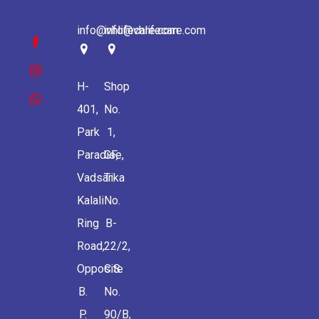
info@vhlifecare.com
info@vhlifecare.com
H-
Shop
401,
No.
Park
1,
Paradise,
GF,
Vadsar
Tika
Kalali
No.
Ring
B-
Road,
22/2,
Opposite
C.S.
B.
No.
P.
90/B,