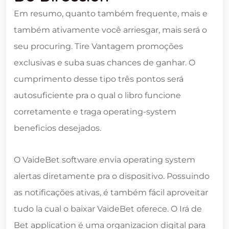
Em resumo, quanto também frequente, mais e
também ativamente você arriesgar, mais será o
seu procuring. Tire Vantagem promoções
exclusivas e suba suas chances de ganhar. O
cumprimento desse tipo três pontos será
autosuficiente pra o qual o libro funcione
corretamente e traga operating-system
beneficios desejados.
O VaideBet software envia operating system
alertas diretamente pra o dispositivo. Possuindo
as notificações ativas, é também fácil aproveitar
tudo la cual o baixar VaideBet oferece. O Irá de
Bet application é uma organizacion digital para