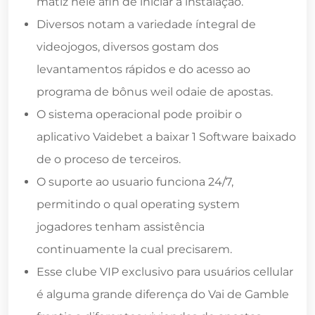
matiz nele afin de iniciar a instalação.
Diversos notam a variedade íntegral de
videojogos, diversos gostam dos
levantamentos rápidos e do acesso ao
programa de bônus weil odaie de apostas.
O sistema operacional pode proibir o
aplicativo Vaidebet a baixar 1 Software baixado
de o proceso de terceiros.
O suporte ao usuario funciona 24/7,
permitindo o qual operating system
jogadores tenham assistência
continuamente la cual precisarem.
Esse clube VIP exclusivo para usuários cellular
é alguma grande diferença do Vai de Gamble