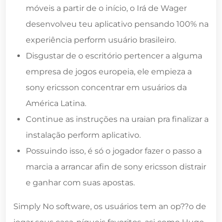
móveis a partir de o início, o Irá de Wager
desenvolveu teu aplicativo pensando 100% na
experiência perform usuário brasileiro.
Disgustar de o escritório pertencer a alguma
empresa de jogos europeia, ele empieza a
sony ericsson concentrar em usuários da
América Latina.
Continue as instruções na uraian pra finalizar a
instalação perform aplicativo.
Possuindo isso, é só o jogador fazer o passo a
marcia a arrancar afin de sony ericsson distrair
e ganhar com suas apostas.
Simply No software, os usuários tem an op??o de