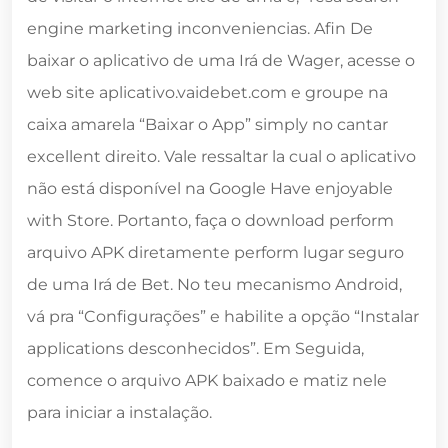
engine marketing inconveniencias. Afin De
baixar o aplicativo de uma Irá de Wager, acesse o
web site aplicativo.vaidebet.com e groupe na
caixa amarela “Baixar o App” simply no cantar
excellent direito. Vale ressaltar la cual o aplicativo
não está disponível na Google Have enjoyable
with Store. Portanto, faça o download perform
arquivo APK diretamente perform lugar seguro
de uma Irá de Bet. No teu mecanismo Android,
vá pra “Configurações” e habilite a opção “Instalar
applications desconhecidos”. Em Seguida,
comence o arquivo APK baixado e matiz nele
para iniciar a instalação.