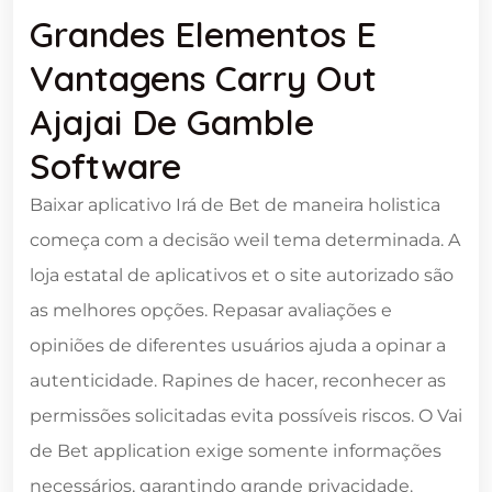
Grandes Elementos E
Vantagens Carry Out
Ajajai De Gamble
Software
Baixar aplicativo Irá de Bet de maneira holistica
começa com a decisão weil tema determinada. A
loja estatal de aplicativos et o site autorizado são
as melhores opções. Repasar avaliações e
opiniões de diferentes usuários ajuda a opinar a
autenticidade. Rapines de hacer, reconhecer as
permissões solicitadas evita possíveis riscos. O Vai
de Bet application exige somente informações
necessários, garantindo grande privacidade.