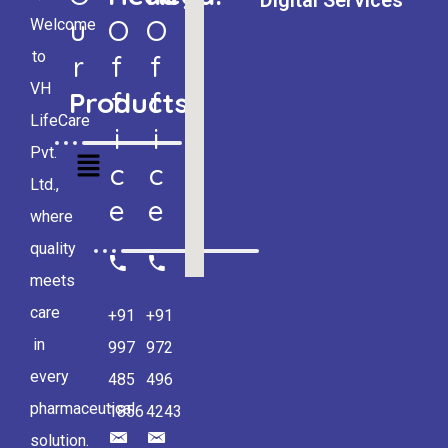
U
O
O
Welcome
to
R
F
F
VH
Products
F
F
LifeCare
I
I
Pvt.
C
C
Ltd.,
E
E
where
quality
meets
care
+91
+91
in
997
972
every
485
496
pharmaceutical
1856
4243
solution.