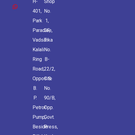
H-
Shop
401,
No.
Park
1,
Paradise,
GF,
Vadsar
Tika
Kalali
No.
Ring
B-
Road,
22/2,
Opposite
C.S.
B.
No.
P.
90/B,
Petrol
Opp.
Pump,
Govt.
Beside
Press,