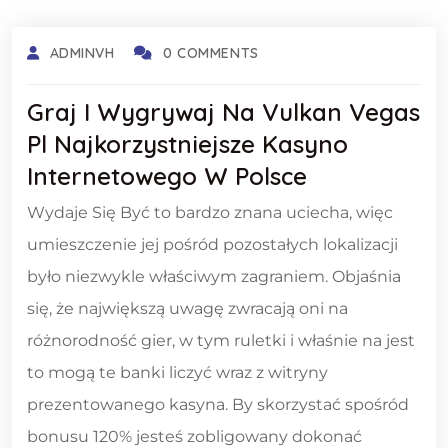
ADMINVH
0 COMMENTS
Graj I Wygrywaj Na Vulkan Vegas
Pl Najkorzystniejsze Kasyno
Internetowego W Polsce
Wydaje Się Być to bardzo znana uciecha, więc
umieszczenie jej pośród pozostałych lokalizacji
było niezwykle właściwym zagraniem. Objaśnia
się, że największą uwagę zwracają oni na
różnorodność gier, w tym ruletki i właśnie na jest
to mogą te banki liczyć wraz z witryny
prezentowanego kasyna. By skorzystać spośród
bonusu 120% jesteś zobligowany dokonać