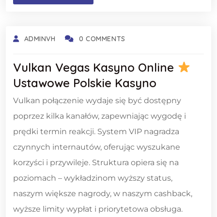
ADMINVH
0 COMMENTS
Vulkan Vegas Kasyno Online
Ustawowe Polskie Kasyno
Vulkan połączenie wydaje się być dostępny
poprzez kilka kanałów, zapewniając wygodę i
prędki termin reakcji. System VIP nagradza
czynnych internautów, oferując wyszukane
korzyści i przywileje. Struktura opiera się na
poziomach – wykładzinom wyższy status,
naszym większe nagrody, w naszym cashback,
wyższe limity wypłat i priorytetowa obsługa.