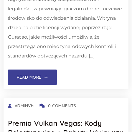
legalności, zapewniając graczom dobre i uczciwe
środowisko do odwiedzenia działania. Witryna
działa na bazie licencji wydanej poprzez rząd
Curacao, jakie możliwości umożliwia, że
przestrzega ono międzynarodowych kontroli i
standardów dotyczących hazardu […]
READ MORE
ADMINVH
0 COMMENTS
Premia Vulkan Vegas: Kody