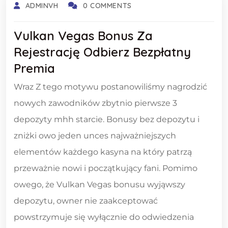
ADMINVH
0 COMMENTS
Vulkan Vegas Bonus Za
Rejestrację Odbierz Bezpłatny
Premia
Wraz Z tego motywu postanowiliśmy nagrodzić
nowych zawodników zbytnio pierwsze 3
depozyty mhh starcie. Bonusy bez depozytu i
zniżki owo jeden unces najważniejszych
elementów każdego kasyna na który patrzą
przeważnie nowi i początkujący fani. Pomimo
owego, że Vulkan Vegas bonusu wyjąwszy
depozytu, owner nie zaakceptować
powstrzymuje się wyłącznie do odwiedzenia