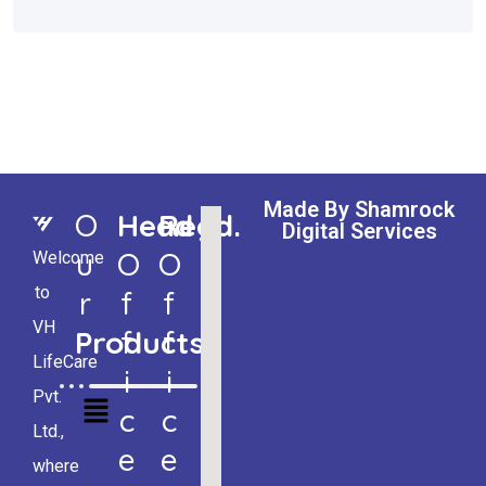
Made By Shamrock
O
Head
Regd.
Digital Services
U
O
O
Welcome
to
R
F
F
VH
Products
F
F
LifeCare
I
I
Pvt.
C
C
Ltd.,
E
E
where