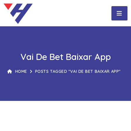
Vai De Bet Baixar App
HOME
POSTS TAGGED "VAI DE BET BAIXAR APP"