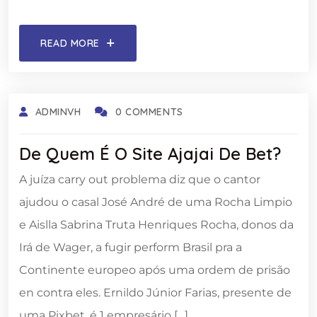
READ MORE
ADMINVH
0 COMMENTS
De Quem É O Site Ajajai De Bet?
A juíza carry out problema diz que o cantor
ajudou o casal José André de uma Rocha Limpio
e Aislla Sabrina Truta Henriques Rocha, donos da
Irá de Wager, a fugir perform Brasil pra a
Continente europeo após uma ordem de prisão
en contra eles. Ernildo Júnior Farias, presente de
uma Pixbet, é 1 empresário […]