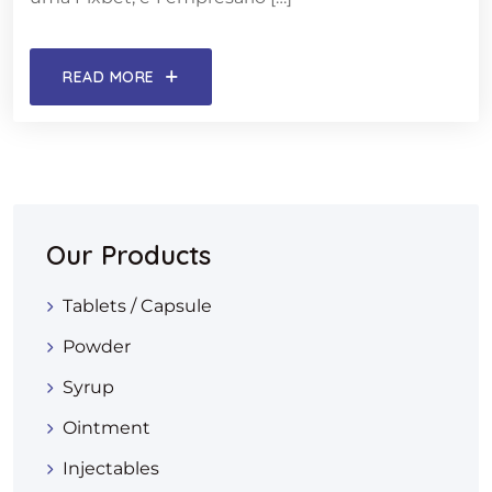
READ MORE
Our Products
Tablets / Capsule
Powder
Syrup
Ointment
Injectables