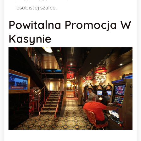
osobistej szafce.
Powitalna Promocja W
Kasynie