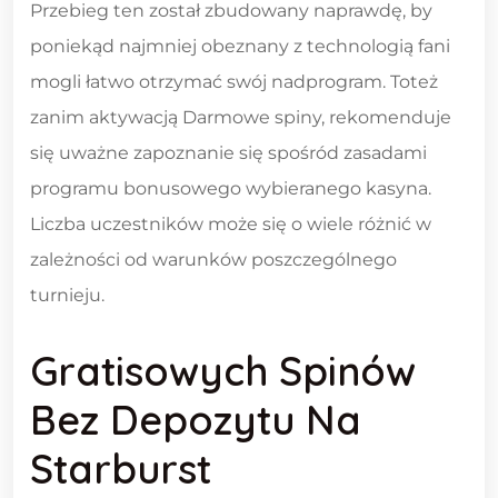
Przebieg ten został zbudowany naprawdę, by
poniekąd najmniej obeznany z technologią fani
mogli łatwo otrzymać swój nadprogram. Toteż
zanim aktywacją Darmowe spiny, rekomenduje
się uważne zapoznanie się spośród zasadami
programu bonusowego wybieranego kasyna.
Liczba uczestników może się o wiele różnić w
zależności od warunków poszczególnego
turnieju.
Gratisowych Spinów
Bez Depozytu Na
Starburst