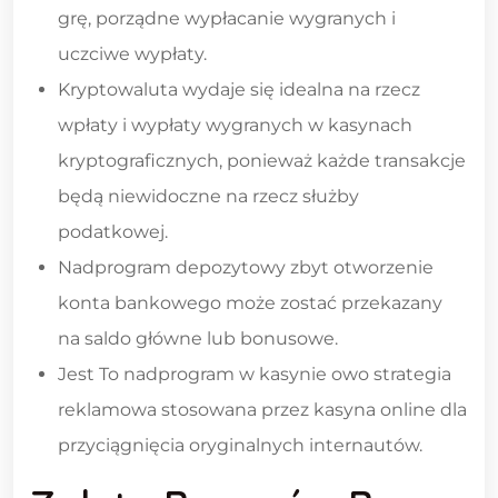
grę, porządne wypłacanie wygranych i
uczciwe wypłaty.
Kryptowaluta wydaje się idealna na rzecz
wpłaty i wypłaty wygranych w kasynach
kryptograficznych, ponieważ każde transakcje
będą niewidoczne na rzecz służby
podatkowej.
Nadprogram depozytowy zbyt otworzenie
konta bankowego może zostać przekazany
na saldo główne lub bonusowe.
Jest To nadprogram w kasynie owo strategia
reklamowa stosowana przez kasyna online dla
przyciągnięcia oryginalnych internautów.