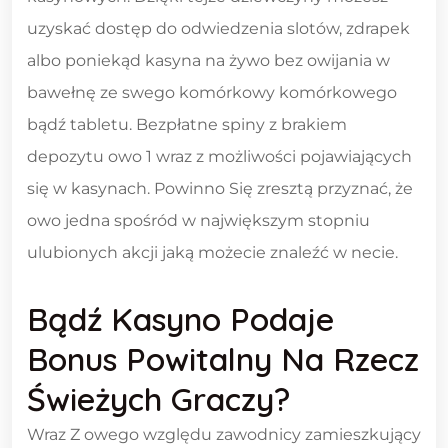
uzyskać dostęp do odwiedzenia slotów, zdrapek
albo poniekąd kasyna na żywo bez owijania w
bawełnę ze swego komórkowy komórkowego
bądź tabletu. Bezpłatne spiny z brakiem
depozytu owo 1 wraz z możliwości pojawiających
się w kasynach. Powinno Się zresztą przyznać, że
owo jedna spośród w największym stopniu
ulubionych akcji jaką możecie znaleźć w necie.
Bądź Kasyno Podaje
Bonus Powitalny Na Rzecz
Świeżych Graczy?
Wraz Z owego względu zawodnicy zamieszkujący