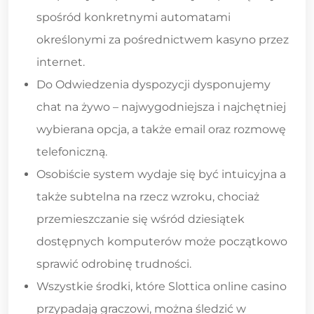
spośród konkretnymi automatami
określonymi za pośrednictwem kasyno przez
internet.
Do Odwiedzenia dyspozycji dysponujemy
chat na żywo – najwygodniejsza i najchętniej
wybierana opcja, a także email oraz rozmowę
telefoniczną.
Osobiście system wydaje się być intuicyjna a
także subtelna na rzecz wzroku, chociaż
przemieszczanie się wśród dziesiątek
dostępnych komputerów może początkowo
sprawić odrobinę trudności.
Wszystkie środki, które Slottica online casino
przypadają graczowi, można śledzić w