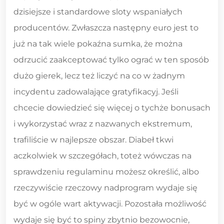
dzisiejsze i standardowe sloty wspaniałych
producentów. Zwłaszcza następny euro jest to
już na tak wiele pokaźna sumka, że można
odrzucić zaakceptować tylko ograć w ten sposób
dużo gierek, lecz też liczyć na co w żadnym
incydentu zadowalające gratyfikacyj. Jeśli
chcecie dowiedzieć się więcej o tychże bonusach
i wykorzystać wraz z nazwanych ekstremum,
trafiliście w najlepsze obszar. Diabeł tkwi
aczkolwiek w szczegółach, toteż wówczas na
sprawdzeniu regulaminu możesz określić, albo
rzeczywiście rzeczowy nadprogram wydaje się
być w ogóle wart aktywacji. Pozostała możliwość
wydaje się być to spiny zbytnio bezowocnie,