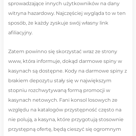
sprowadzające innych użytkowników na dany
witryna hazardowy. Najczęściej wygląda to w ten
sposób, że każdy zyskuje swój własny link
afiliacyjny.
Zatem powinno się skorzystać wraz ze strony
www, która informuje, dokąd darmowe spiny w
kasynach są dostępne. Kody na darmowe spiny z
brakiem depozytu stały się w największym
stopniu rozchwytywaną formą promocji w
kasynach netowych. Fani konsol losowych ze
względu na katalogów przystępność często na
nie polują, a kasyna, które przygotują stosownie
przystępną ofertę, będą cieszyć się ogromnym