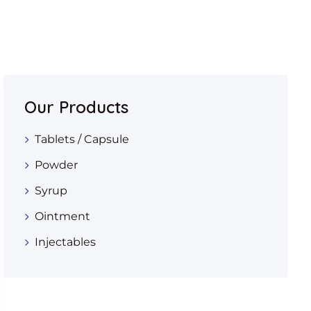
Our Products
Tablets / Capsule
Powder
Syrup
Ointment
Injectables