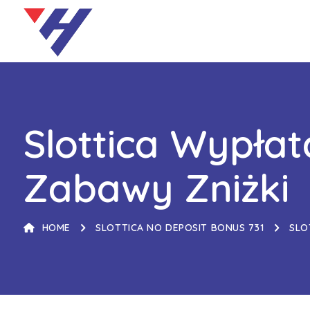
Slottica Wypłat
Zabawy Zniżki
HOME
SLOTTICA NO DEPOSIT BONUS 731
SLO