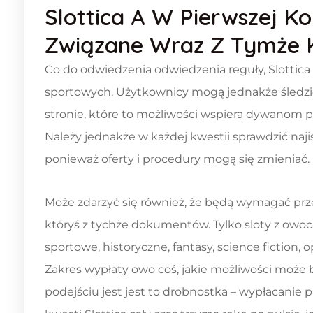
Slottica A W Pierwszej Ko
Związane Wraz Z Tymże
Co do odwiedzenia odwiedzenia reguły, Slottica
sportowych. Użytkownicy mogą jednakże śledzić 
stronie, które to możliwości wspiera dywanom
Należy jednakże w każdej kwestii sprawdzić naj
ponieważ oferty i procedury mogą się zmieniać.
Może zdarzyć się również, że będą wymagać prz
któryś z tychże dokumentów. Tylko sloty z owoc
sportowe, historyczne, fantasy, science fiction, o
Zakres wypłaty owo coś, jakie możliwości może
podejściu jest jest to drobnostka – wypłacanie