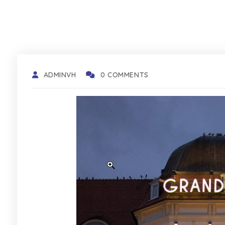
ADMINVH
0 COMMENTS