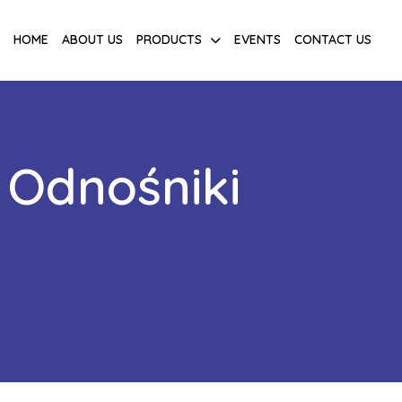
HOME
ABOUT US
PRODUCTS
EVENTS
CONTACT US
 Odnośniki