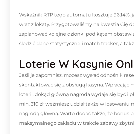
Wskaźnik RTP tego automatu kosztuje 96,14%, j
wraz z lokaty. Przygotowaliśmy na kwestia Cię 
zaplanować kolejne dzionki pod kątem obstawia
śledzić dane statystyczne i match tracker, a ta
Loterie W Kasynie Onl
Jeśli je zapomnisz, możesz wysłać odnośnik rese
skontaktować się z obsługą kasyna. Wpłacając m
loterii, dokąd główną nagrodą wydaje się być i 
min. 310 zł, weźmiesz udział także w losowaniu mi
nagrodą główną. Warto dodać także, że bonus p
maksymalnego zakładu w trakcie zabawy zbytnio