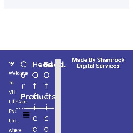
Made By Shamrock
O
Head
Regd.
Digital Services
U
O
O
Welcome
to
R
F
F
VH
Products
F
F
LifeCare
I
I
Pvt.
C
C
Ltd.,
E
E
where