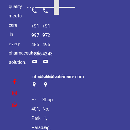
quality
meets
care
+91
+91
in
997
972
every
485
496
pharmaceutical
1856
4243
solution.
info@vhlifecare.com
info@vhlifecare.com
H-
Shop
401,
No.
Park
1,
Paradise,
GF,