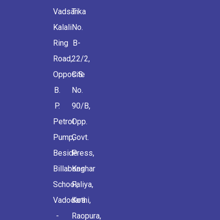
Vadsar
Tika
Kalali
No.
Ring
B-
Road,
22/2,
Opposite
C.S.
B.
No.
P.
90/B,
Petrol
Opp.
Pump,
Govt.
Beside
Press,
Billabong
Kashar
School,
Faliya,
Vadodara
Kothi,
-
Raopura,