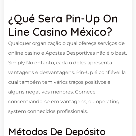
¿qué Sera Pin-Up On
Line Casino México?
Qualquer organização o qual ofereça serviços de
online casino e Apostas Desportivas não é o best.
Simply No entanto, cada o deles apresenta
vantagens e desvantagens. Pin-Up é confiável la
cual também tem vários traços positivos e
alguns negativos menores. Comece
concentrando-se em vantagens, ou operating-
system conhecidos profissionais.
Métodos De Depósito