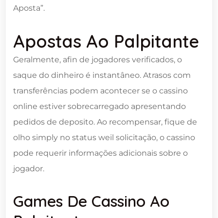
Aposta”.
Apostas Ao Palpitante
Geralmente, afin de jogadores verificados, o
saque do dinheiro é instantâneo. Atrasos com
transferências podem acontecer se o cassino
online estiver sobrecarregado apresentando
pedidos de deposito. Ao recompensar, fique de
olho simply no status weil solicitação, o cassino
pode requerir informações adicionais sobre o
jogador.
Games De Cassino Ao