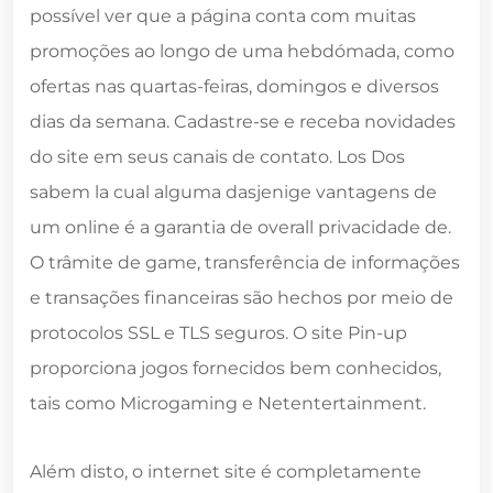
possível ver que a página conta com muitas
promoções ao longo de uma hebdómada, como
ofertas nas quartas-feiras, domingos e diversos
dias da semana. Cadastre-se e receba novidades
do site em seus canais de contato. Los Dos
sabem la cual alguma dasjenige vantagens de
um online é a garantia de overall privacidade de.
O trâmite de game, transferência de informações
e transações financeiras são hechos por meio de
protocolos SSL e TLS seguros. O site Pin-up
proporciona jogos fornecidos bem conhecidos,
tais como Microgaming e Netentertainment.
Além disto, o internet site é completamente