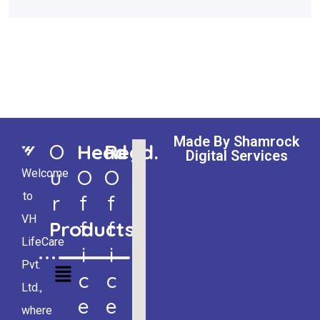
Made By Shamrock
O
Head
Regd.
Digital Services
U
O
O
Welcome
to
R
F
F
VH
Products
F
F
LifeCare
I
I
Pvt.
C
C
Ltd.,
E
E
where