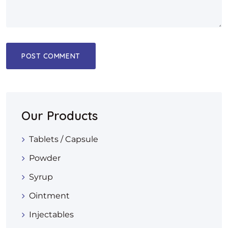
Our Products
Tablets / Capsule
Powder
Syrup
Ointment
Injectables