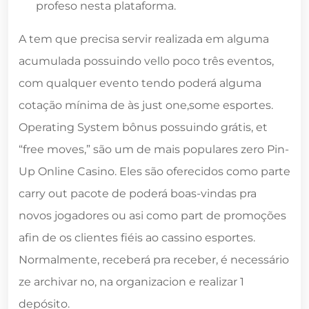
profeso nesta plataforma.
A tem que precisa servir realizada em alguma
acumulada possuindo vello poco três eventos,
com qualquer evento tendo poderá alguma
cotação mínima de às just one,some esportes.
Operating System bônus possuindo grátis, et
“free moves,” são um de mais populares zero Pin-
Up Online Casino. Eles são oferecidos como parte
carry out pacote de poderá boas-vindas pra
novos jogadores ou asi como part de promoções
afin de os clientes fiéis ao cassino esportes.
Normalmente, receberá pra receber, é necessário
ze archivar no, na organizacion e realizar 1
depósito.