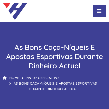
As Bons Caça-Níqueis E
Apostas Esportivas Durante
Dinheiro Actual
HOME
PIN UP OFFICIAL 192
AS BONS CAÇA-NÍQUEIS E APOSTAS ESPORTIVAS
DURANTE DINHEIRO ACTUAL