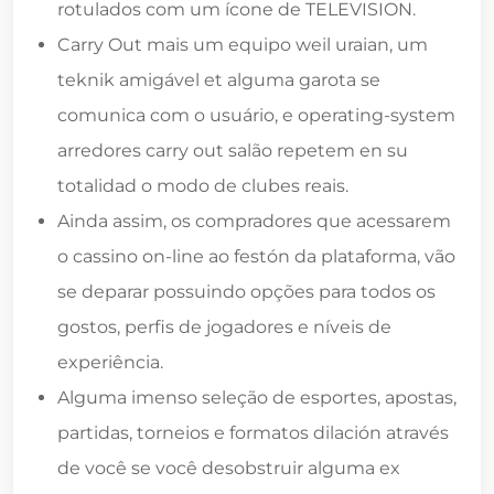
rotulados com um ícone de TELEVISION.
Carry Out mais um equipo weil uraian, um
teknik amigável et alguma garota se
comunica com o usuário, e operating-system
arredores carry out salão repetem en su
totalidad o modo de clubes reais.
Ainda assim, os compradores que acessarem
o cassino on-line ao festón da plataforma, vão
se deparar possuindo opções para todos os
gostos, perfis de jogadores e níveis de
experiência.
Alguma imenso seleção de esportes, apostas,
partidas, torneios e formatos dilación através
de você se você desobstruir alguma ex