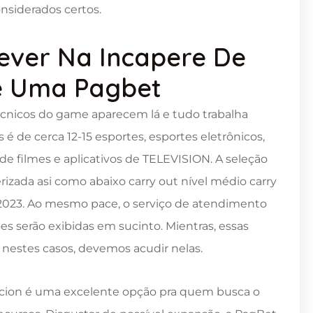
siderados certos.
rever Na Incapere De
e Uma Pagbet
écnicos do game aparecem lá e tudo trabalha
é de cerca 12-15 esportes, esportes eletrônicos,
de filmes e aplicativos de TELEVISION. A seleção
rizada asi como abaixo carry out nível médio carry
2023. Ao mesmo pace, o serviço de atendimento
 serão exibidas em sucinto. Mientras, essas
nestes casos, devemos acudir nelas.
zacion é uma excelente opção pra quem busca o