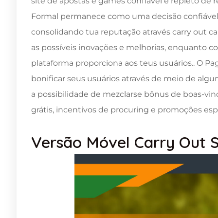
site de apostas e games confiável e repleto de 
Formal permanece como uma decisão confiável p
consolidando tua reputação através carry out 
as possíveis inovações e melhorias, enquanto co
plataforma proporciona aos teus usuários.. O P
bonificar seus usuários através de meio de alg
a possibilidade de mezclarse bônus de boas-vin
grátis, incentivos de procuring e promoções espe
Versão Móvel Carry Out S