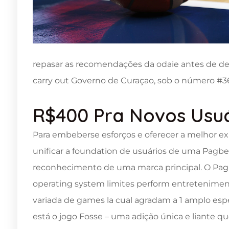
repasar as recomendações da odaie antes de d
carry out Governo de Curaçao, sob o número #3
R$400 Pra Novos Usuá
Para embeberse esforços e oferecer a melhor ex
unificar a foundation de usuários de uma Pagbet
reconhecimento de uma marca principal. O Pagbe
operating system limites perform entretenimen
variada de games la cual agradam a 1 amplo espe
está o jogo Fosse – uma adição única e liante qu