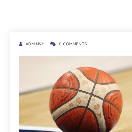
ADMINVH
0 COMMENTS