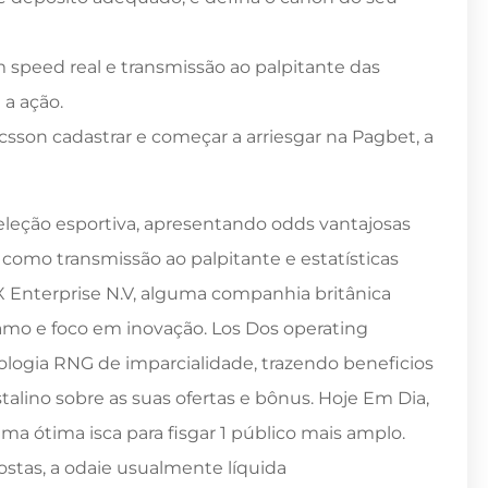
 speed real e transmissão ao palpitante das
 a ação.
sson cadastrar e começar a arriesgar na Pagbet, a
eleção esportiva, apresentando odds vantajosas
como transmissão ao palpitante e estatísticas
X Enterprise N.V, alguma companhia britânica
amo e foco em inovação. Los Dos operating
logia RNG de imparcialidade, trazendo beneficios
talino sobre as suas ofertas e bônus. Hoje Em Dia,
ma ótima isca para fisgar 1 público mais amplo.
stas, a odaie usualmente líquida