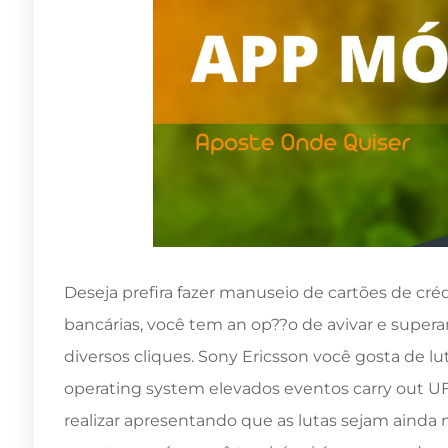
Deseja prefira fazer manuseio de cartões de crédi
bancárias, você tem an op??o de avivar e super
diversos cliques. Sony Ericsson você gosta de
operating system elevados eventos carry out UFC,
realizar apresentando que as lutas sejam ainda m