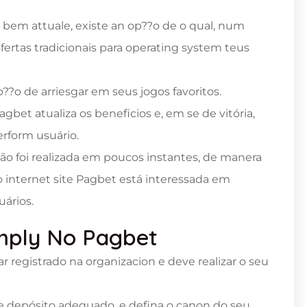
bem attuale, existe an op??o de o qual, num
fertas tradicionais para operating system teus
?o de arriesgar em seus jogos favoritos.
bet atualiza os beneficios e, em se de vitória,
rform usuário.
ção foi realizada em poucos instantes, de manera
o internet site Pagbet está interessada em
uários.
imply No Pagbet
ar registrado na organizacion e deve realizar o seu
 depósito adequado, e defina o canon do seu