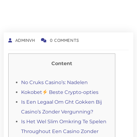
ADMINVH
0 COMMENTS
Content
No Cruks Casino’s: Nadelen
Kokobet
Beste Crypto-opties
Is Een Legaal Om Ght Gokken Bij
Casino’s Zonder Vergunning?
Is Het Wel Slim Omkring Te Spelen
Throughout Een Casino Zonder