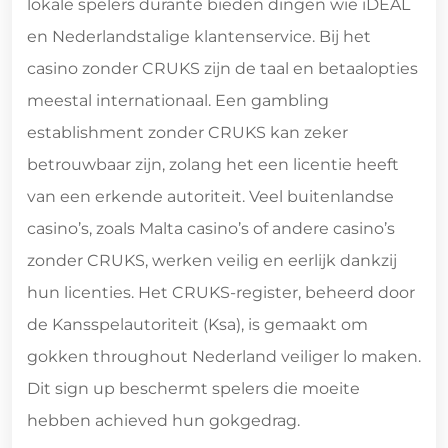
lokale spelers durante bieden dingen wie iDEAL
en Nederlandstalige klantenservice. Bij het
casino zonder CRUKS zijn de taal en betaalopties
meestal internationaal. Een gambling
establishment zonder CRUKS kan zeker
betrouwbaar zijn, zolang het een licentie heeft
van een erkende autoriteit. Veel buitenlandse
casino’s, zoals Malta casino’s of andere casino’s
zonder CRUKS, werken veilig en eerlijk dankzij
hun licenties. Het CRUKS-register, beheerd door
de Kansspelautoriteit (Ksa), is gemaakt om
gokken throughout Nederland veiliger lo maken.
Dit sign up beschermt spelers die moeite
hebben achieved hun gokgedrag.