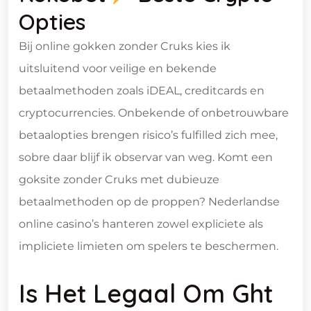
Opties
Bij online gokken zonder Cruks kies ik
uitsluitend voor veilige en bekende
betaalmethoden zoals iDEAL, creditcards en
cryptocurrencies. Onbekende of onbetrouwbare
betaalopties brengen risico’s fulfilled zich mee,
sobre daar blijf ik observar van weg. Komt een
goksite zonder Cruks met dubieuze
betaalmethoden op de proppen? Nederlandse
online casino’s hanteren zowel expliciete als
impliciete limieten om spelers te beschermen.
Is Het Legaal Om Ght