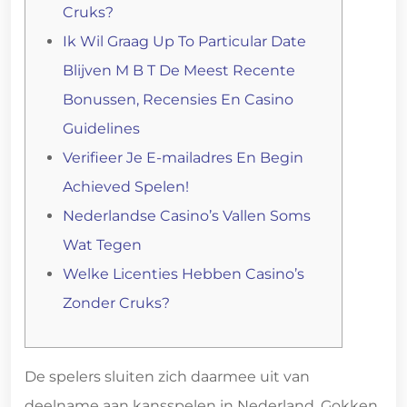
Cruks?
Ik Wil Graag Up To Particular Date
Blijven M B T De Meest Recente
Bonussen, Recensies En Casino
Guidelines
Verifieer Je E-mailadres En Begin
Achieved Spelen!
Nederlandse Casino’s Vallen Soms
Wat Tegen
Welke Licenties Hebben Casino’s
Zonder Cruks?
De spelers sluiten zich daarmee uit van
deelname aan kansspelen in Nederland. Gokken