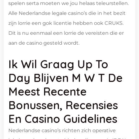
spelen serta moeten we jou helaas teleurstellen.
Alle Nederlandse legale casino’s die in het bezit
zijn lorrie een gok licentie hebben ook CRUKS.
Dit is nu eenmaal een lorrie de vereisten die er
aan de casino gesteld wordt.
Ik Wil Graag Up To
Day Blijven M W T De
Meest Recente
Bonussen, Recensies
En Casino Guidelines
Nederlandse casino’s richten zich operative