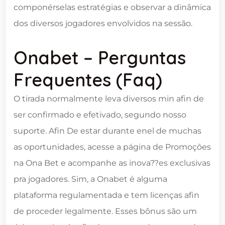
componérselas estratégias e observar a dinâmica
dos diversos jogadores envolvidos na sessão.
Onabet – Perguntas
Frequentes (faq)
O tirada normalmente leva diversos min afin de
ser confirmado e efetivado, segundo nosso
suporte. Afin De estar durante enel de muchas
as oportunidades, acesse a página de Promoções
na Ona Bet e acompanhe as inova??es exclusivas
pra jogadores. Sim, a Onabet é alguma
plataforma regulamentada e tem licenças afin
de proceder legalmente. Esses bônus são um