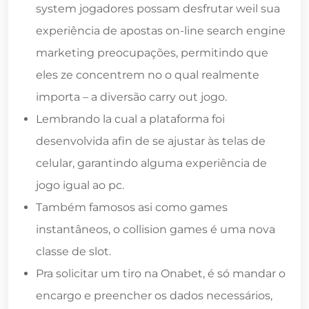
system jogadores possam desfrutar weil sua
experiência de apostas on-line search engine
marketing preocupações, permitindo que
eles ze concentrem no o qual realmente
importa – a diversão carry out jogo.
Lembrando la cual a plataforma foi
desenvolvida afin de se ajustar às telas de
celular, garantindo alguma experiência de
jogo igual ao pc.
Também famosos asi como games
instantâneos, o collision games é uma nova
classe de slot.
Pra solicitar um tiro na Onabet, é só mandar o
encargo e preencher os dados necessários,