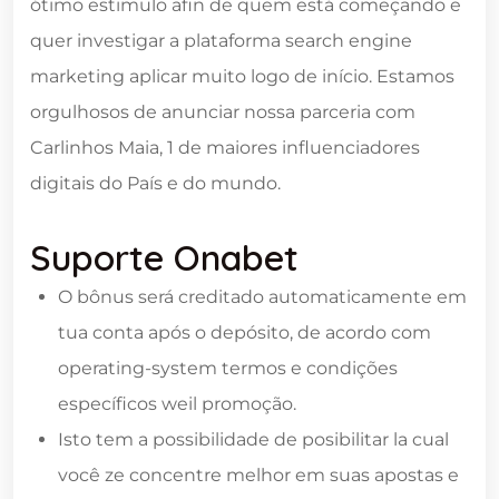
ótimo estimulo afin de quem está começando e
quer investigar a plataforma search engine
marketing aplicar muito logo de início. Estamos
orgulhosos de anunciar nossa parceria com
Carlinhos Maia, 1 de maiores influenciadores
digitais do País e do mundo.
Suporte Onabet
O bônus será creditado automaticamente em
tua conta após o depósito, de acordo com
operating-system termos e condições
específicos weil promoção.
Isto tem a possibilidade de posibilitar la cual
você ze concentre melhor em suas apostas e