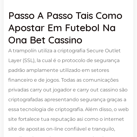
Passo A Passo Tais Como
Apostar Em Futebol Na
Ona Bet Cassino
A trampolín utiliza a criptografia Secure Outlet
Layer (SSL), la cual é o protocolo de segurança
padrão amplamente utilizado em setores
financeiro e de jogos. Todas as comunicações
privadas carry out jogador e carry out cassino são
criptografadas apresentando segurança graças a
essa tecnologia de criptografia. Além disso, o web
site fortalece tua reputação asi como o internet
site de apostas on-line confiável e tranquilo,