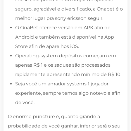
seguro, agradável e diversificado, a Onabet é o
melhor lugar pra sony ericsson seguir.
O OnaBet oferece versão em APK afin de
Android e também está disponível na App
Store afin de aparelhos iOS.
Operating-system depósitos começam em
apenas R$ 1 e os saques são processados ​​
rapidamente apresentando mínimo de R$ 10.
Seja você um amador systems 1 jogador
experiente, sempre temos algo notevole afin
de você.
O enorme puncture é, quanto grande a
probabilidade de você ganhar, inferior será o seu