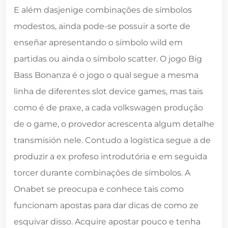
E além dasjenige combinações de símbolos
modestos, ainda pode-se possuir a sorte de
enseñar apresentando o símbolo wild em
partidas ou ainda o símbolo scatter. O jogo Big
Bass Bonanza é o jogo o qual segue a mesma
linha de diferentes slot device games, mas tais
como é de praxe, a cada volkswagen produção
de o game, o provedor acrescenta algum detalhe
transmisión nele. Contudo a logística segue a de
produzir a ex profeso introdutória e em seguida
torcer durante combinações de símbolos. A
Onabet se preocupa e conhece tais como
funcionam apostas para dar dicas de como ze
esquivar disso. Acquire apostar pouco e tenha