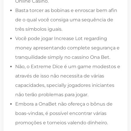
Online Casino.
Basta torcer as bobinas e enroscar bem afin
de o qual você consiga uma sequência de
três símbolos iguais.
Você pode jogar Increase Lot regarding
money apresentando complete segurança e
tranquilidade simply no cassino Ona Bet.
Não, o Extreme Dice é um game modestos e
através de isso não necessita de várias
capacidades, specially jogadores iniciantes
não terão problemas para jogar.
Embora a OnaBet não ofereça o bônus de
boas-vindas, é possível encontrar várias
promoções e torneios valendo dinheiro.