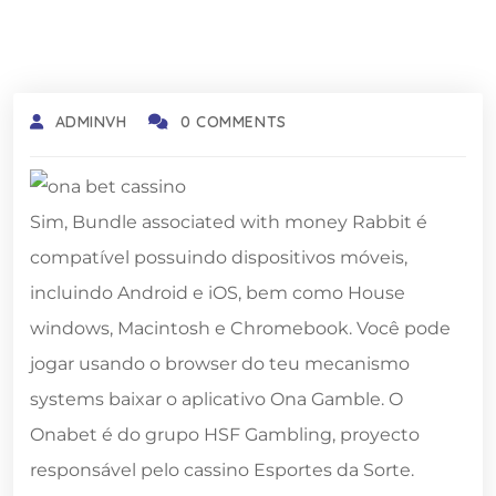
ADMINVH
0 COMMENTS
Sim, Bundle associated with money Rabbit é
compatível possuindo dispositivos móveis,
incluindo Android e iOS, bem como House
windows, Macintosh e Chromebook. Você pode
jogar usando o browser do teu mecanismo
systems baixar o aplicativo Ona Gamble. O
Onabet é do grupo HSF Gambling, proyecto
responsável pelo cassino Esportes da Sorte.