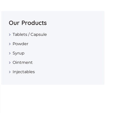
Our Products
Tablets / Capsule
Powder
Syrup
Ointment
Injectables