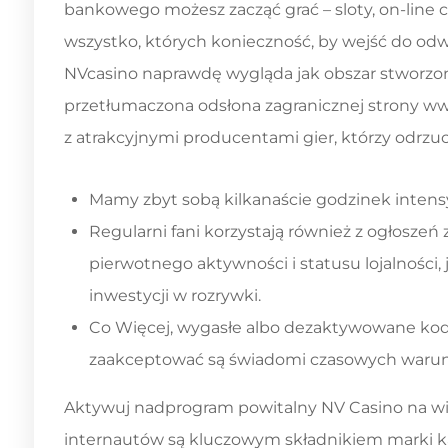
bankowego możesz zacząć grać – sloty, on-line c
wszystko, których konieczność, by wejść do odw
NVcasino naprawdę wygląda jak obszar stworzone
przetłumaczona odsłona zagranicznej strony ww
z atrakcyjnymi producentami gier, którzy odrzu
Mamy zbyt sobą kilkanaście godzinek inten
Regularni fani korzystają również z ogłoszeń
pierwotnego aktywności i statusu lojalności
inwestycji w rozrywki.
Co Więcej, wygasłe albo dezaktywowane kod
zaakceptować są świadomi czasowych warun
Aktywuj nadprogram powitalny NV Casino na witr
internautów są kluczowym składnikiem marki ka