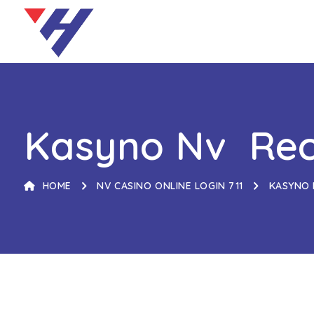
Kasyno Nv ︎ Re
HOME
NV CASINO ONLINE LOGIN 711
KASYNO 