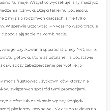
asino, turnieje. Wszystko wyczekuje, a Ty masz już
iedzenia rozrywki. Dzięki takiemu podejściu,
 z myślą o rodzimych graczach, a nie tylko
w. W sprawie uczciwości – NVcasino współpracuje
cić pozwalają sobie na kombinacje.
sywnego użytkowania spośród stronicy NVCasino.
 zwrotu gotówki, które są ustalane na podstawie
, jak świadczy zabezpieczenie pierwotnego
y mogą frustrować użytkowników, którzy nie
ków związanych spośród tymi promocjami.
ynie ofert lub na ekranie wpłaty. Poglądy
żdej platformy kasynowej. NV casino reviews na