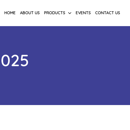
HOME
ABOUT US
PRODUCTS
EVENTS
CONTACT US
2025