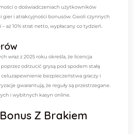
domości o doświadczeniach użytkowników
i gier i atrakcyjności bonusów. Gwoli czynnych
 aż 10% strat netto, wypłacany co tydzień.
erów
 wraz z 2025 roku określa, że licencja
 poprzez odrzucić grysą pod spodem stałą
na celuzapewnienie bezpieczeństwa graczy i
cje gwarantują, że reguły są przestrzegane.
ych i wybitnych kasyn online.
 Bonus Z Brakiem