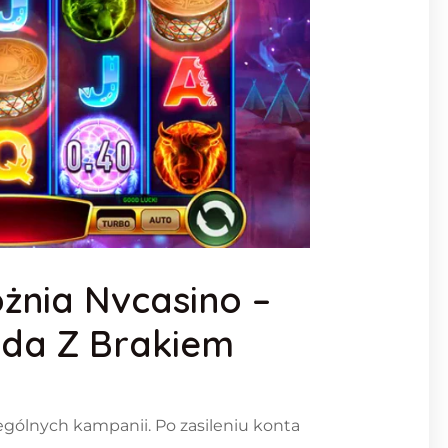
żnia Nvcasino –
da Z Brakiem
zególnych kampanii. Po zasileniu konta