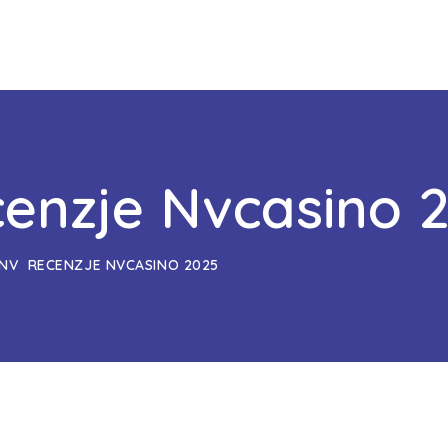
cenzje Nvcasino 
NV ︎ RECENZJE NVCASINO 2025