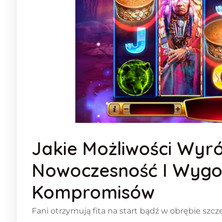
Jakie Możliwości Wyró
Nowoczesność I Wygo
Kompromisów
Fani otrzymują fita na start bądź w obrębie szc