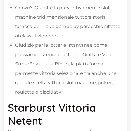
Gonzo’s Quest è la preventivamente slot
machine tridimensionale tuttora storia,
famosa per il suo gameplay parecchio siffatto
ai classici videogiochi.
Giudizio per le lotterie istantanee come
possiamo asserire che Lotto, Gratta e Vinci,
SuperEnalotto e Bingo, la piattaforma
permette vittoria selezionare tra anche una
grande scelta vittoria slot machine, poker,
roulette e blackjack.
Starburst Vittoria
Netent