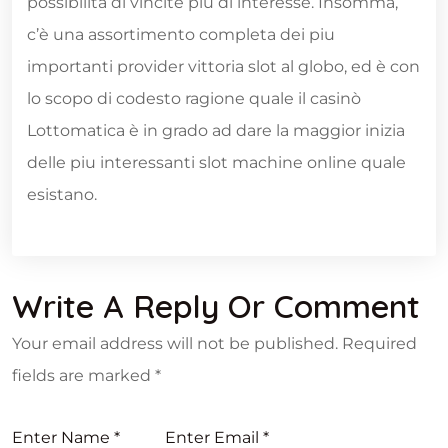
possibilità di vincite più di interesse. Insomma,
c’è una assortimento completa dei piu
importanti provider vittoria slot al globo, ed è con
lo scopo di codesto ragione quale il casinò
Lottomatica è in grado ad dare la maggior inizia
delle piu interessanti slot machine online quale
esistano.
Write A Reply Or Comment
Your email address will not be published.
Required
fields are marked
*
Enter Name
*
Enter Email
*