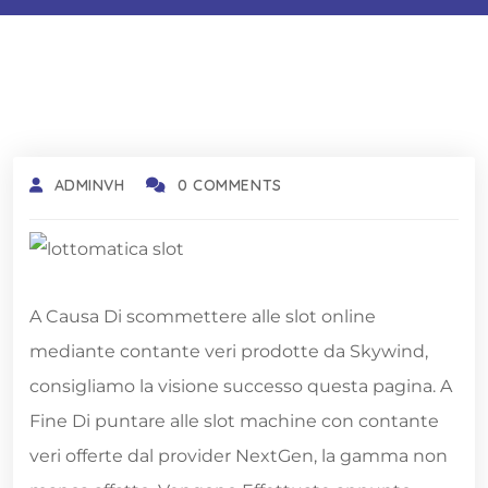
ADMINVH
0 COMMENTS
A Causa Di scommettere alle slot online
mediante contante veri prodotte da Skywind,
consigliamo la visione successo questa pagina. A
Fine Di puntare alle slot machine con contante
veri offerte dal provider NextGen, la gamma non