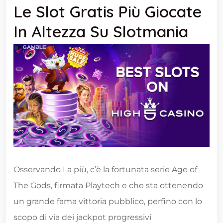
Le Slot Gratis Più Giocate
In Altezza Su Slotmania
Osservando La più, c’è la fortunata serie Age of
The Gods, firmata Playtech e che sta ottenendo
un grande fama vittoria pubblico, perfino con lo
scopo di via dei jackpot progressivi