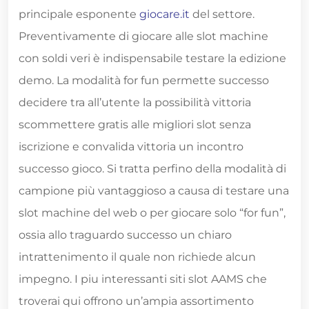
principale esponente
giocare.it
del settore.
Preventivamente di giocare alle slot machine
con soldi veri è indispensabile testare la edizione
demo. La modalità for fun permette successo
decidere tra all’utente la possibilità vittoria
scommettere gratis alle migliori slot senza
iscrizione e convalida vittoria un incontro
successo gioco. Si tratta perfino della modalità di
campione più vantaggioso a causa di testare una
slot machine del web o per giocare solo “for fun”,
ossia allo traguardo successo un chiaro
intrattenimento il quale non richiede alcun
impegno. I piu interessanti siti slot AAMS che
troverai qui offrono un’ampia assortimento