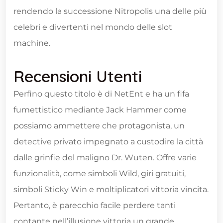
rendendo la successione Nitropolis una delle più
celebri e divertenti nel mondo delle slot
machine.
Recensioni Utenti
Perfino questo titolo è di NetEnt e ha un fifa
fumettistico mediante Jack Hammer come
possiamo ammettere che protagonista, un
detective privato impegnato a custodire la città
dalle grinfie del maligno Dr. Wuten. Offre varie
funzionalità, come simboli Wild, giri gratuiti,
simboli Sticky Win e moltiplicatori vittoria vincita.
Pertanto, è parecchio facile perdere tanti
contante nell’illusione vittoria un grande