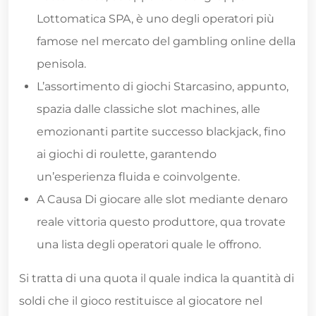
Lottomatica SPA, è uno degli operatori più
famose nel mercato del gambling online della
penisola.
L’assortimento di giochi Starcasino, appunto,
spazia dalle classiche slot machines, alle
emozionanti partite successo blackjack, fino
ai giochi di roulette, garantendo
un’esperienza fluida e coinvolgente.
A Causa Di giocare alle slot mediante denaro
reale vittoria questo produttore, qua trovate
una lista degli operatori quale le offrono.
Si tratta di una quota il quale indica la quantità di
soldi che il gioco restituisce al giocatore nel