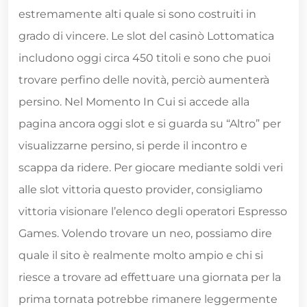
estremamente alti quale si sono costruiti in
grado di vincere. Le slot del casinò Lottomatica
includono oggi circa 450 titoli e sono che puoi
trovare perfino delle novità, perciò aumenterà
persino. Nel Momento In Cui si accede alla
pagina ancora oggi slot e si guarda su “Altro” per
visualizzarne persino, si perde il incontro e
scappa da ridere. Per giocare mediante soldi veri
alle slot vittoria questo provider, consigliamo
vittoria visionare l’elenco degli operatori Espresso
Games. Volendo trovare un neo, possiamo dire
quale il sito è realmente molto ampio e chi si
riesce a trovare ad effettuare una giornata per la
prima tornata potrebbe rimanere leggermente