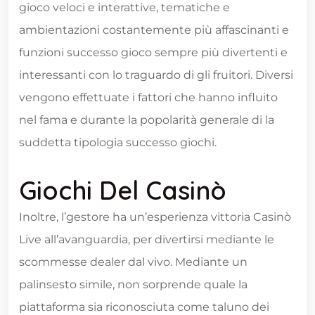
gioco veloci e interattive, tematiche e
ambientazioni costantemente più affascinanti e
funzioni successo gioco sempre più divertenti e
interessanti con lo traguardo di gli fruitori. Diversi
vengono effettuate i fattori che hanno influito
nel fama e durante la popolarità generale di la
suddetta tipologia successo giochi.
Giochi Del Casinò
Inoltre, l’gestore ha un’esperienza vittoria Casinò
Live all’avanguardia, per divertirsi mediante le
scommesse dealer dal vivo. Mediante un
palinsesto simile, non sorprende quale la
piattaforma sia riconosciuta come taluno dei