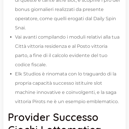
di queste e tante altre slot, e scoprire i pro dei
bonus giornalieri realizzati da presente
operatore, come quelli erogati dal Daily Spin
Snai.
Vai avanti compilando i moduli relativi alla tua
Città vittoria residenza e al Posto vittoria
parto, a fine di il calcolo evidente del tuo
codice fiscale.
Elk Studios è rinomata con lo traguardo di la
propria capacità successo istituire slot
machine innovative e coinvolgenti, e la saga
vittoria Pirots ne è un esempio emblematico.
Provider Successo