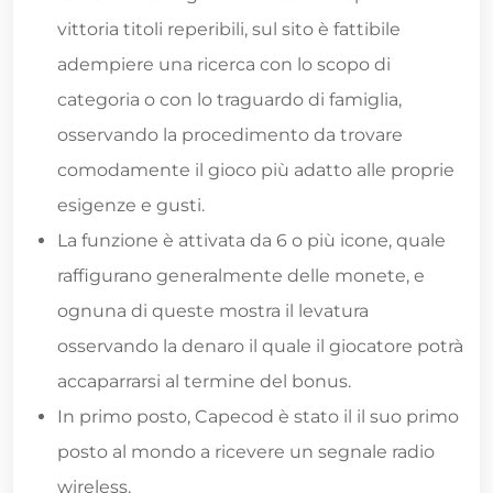
vittoria titoli reperibili, sul sito è fattibile
adempiere una ricerca con lo scopo di
categoria o con lo traguardo di famiglia,
osservando la procedimento da trovare
comodamente il gioco più adatto alle proprie
esigenze e gusti.
La funzione è attivata da 6 o più icone, quale
raffigurano generalmente delle monete, e
ognuna di queste mostra il levatura
osservando la denaro il quale il giocatore potrà
accaparrarsi al termine del bonus.
In primo posto, Capecod è stato il il suo primo
posto al mondo a ricevere un segnale radio
wireless.