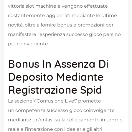
vittoria slot machine e vengono effettuate
costantemente aggiornati mediante le ultime
novità, oltre a fornire bonus e promozioni per
manifestare l’esperienza successo gioco persino
più coinvolgente.
Bonus In Assenza Di
Deposito Mediante
Registrazione Spid
La sezione \”Confusione Live\” promette
un’competenza successo gioco coinvolgente,
mediante un’enfasi sulla collegamento in tempo
reale e l’interazione con i dealer e gli altri