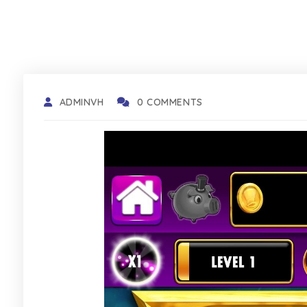
ADMINVH
0 COMMENTS