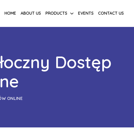
HOME
ABOUT US
PRODUCTS
EVENTS
CONTACT US
łoczny Dostęp
ine
ÓW ONLINE