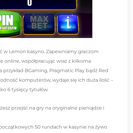
ać w Lemon kasyno. Zapewniamy graczom
e online, współpracując wraz z kilkoma
 na przykład BGaming, Pragmatic Play bądź Red
orodność komputerów, wydaje się ich duża ilość –
o 6 tysięcy tytułów.
esz przejść na gry na oryginalne pieniądze i
 początkowych 50 rundach w kasynie na żywo