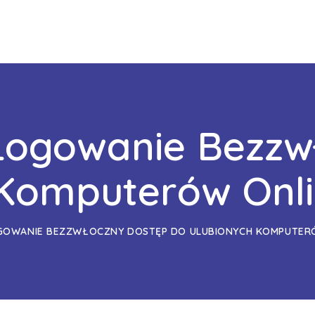
Logowanie Bezzw
 Komputerów Onl
GOWANIE BEZZWŁOCZNY DOSTĘP DO ULUBIONYCH KOMPUTER