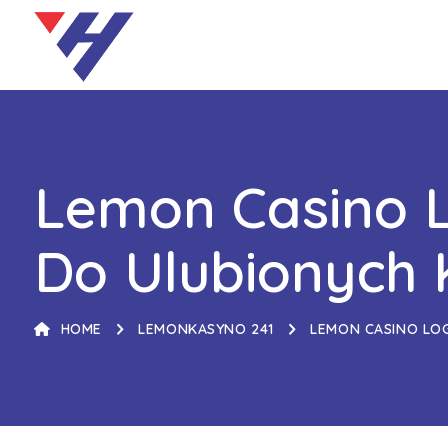
Lemon Casino 
Do Ulubionych
HOME
LEMONKASYNO 241
LEMON CASINO LO