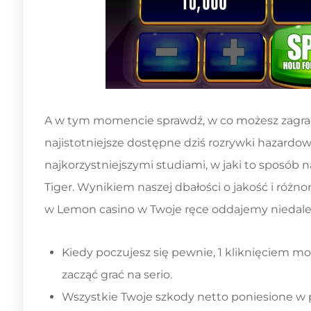
A w tym momencie sprawdź, w co możesz zagr
najistotniejsze dostępne dziś rozrywki hazardow
najkorzystniejszymi studiami, w jaki to sposób
Tiger. Wynikiem naszej dbałości o jakość i różn
w Lemon casino w Twoje ręce oddajemy niedalek
Kiedy poczujesz się pewnie, 1 kliknięciem moż
zacząć grać na serio.
Wszystkie Twoje szkody netto poniesione w