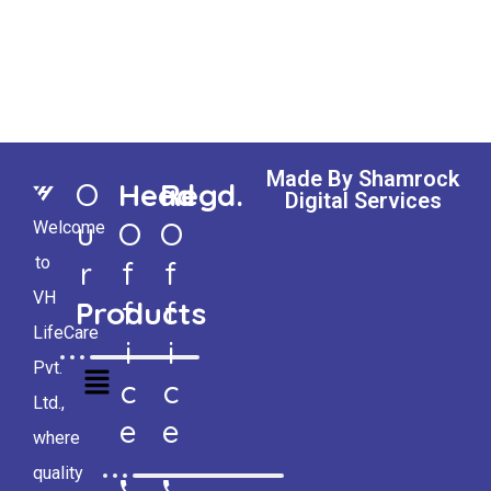
Made By Shamrock
O
Head
Regd.
Digital Services
U
O
O
Welcome
to
R
F
F
VH
Products
F
F
LifeCare
I
I
Pvt.
C
C
Ltd.,
E
E
where
quality