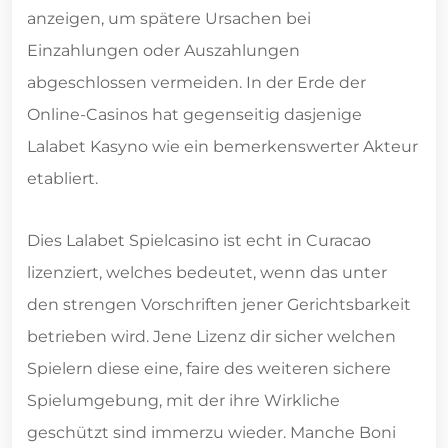
anzeigen, um spätere Ursachen bei
Einzahlungen oder Auszahlungen
abgeschlossen vermeiden. In der Erde der
Online-Casinos hat gegenseitig dasjenige
Lalabet Kasyno wie ein bemerkenswerter Akteur
etabliert.
Dies Lalabet Spielcasino ist echt in Curacao
lizenziert, welches bedeutet, wenn das unter
den strengen Vorschriften jener Gerichtsbarkeit
betrieben wird. Jene Lizenz dir sicher welchen
Spielern diese eine, faire des weiteren sichere
Spielumgebung, mit der ihre Wirkliche
geschützt sind immerzu wieder. Manche Boni