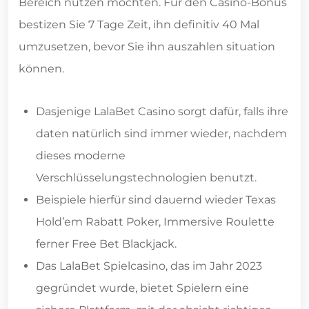
Bereich nutzen möchten. Für den Casino-Bonus
bestizen Sie 7 Tage Zeit, ihn definitiv 40 Mal
umzusetzen, bevor Sie ihn auszahlen situation
können.
Dasjenige LalaBet Casino sorgt dafür, falls ihre
daten natürlich sind immer wieder, nachdem
dieses moderne
Verschlüsselungstechnologien benutzt.
Beispiele hierfür sind dauernd wieder Texas
Hold’em Rabatt Poker, Immersive Roulette
ferner Free Bet Blackjack.
Das LalaBet Spielcasino, das im Jahr 2023
gegründet wurde, bietet Spielern eine