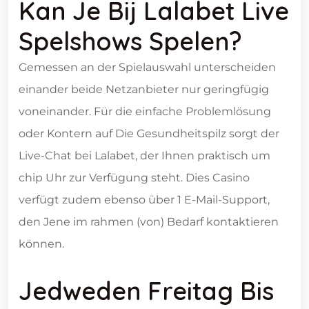
Kan Je Bij Lalabet Live
Spelshows Spelen?
Gemessen an der Spielauswahl unterscheiden
einander beide Netzanbieter nur geringfügig
voneinander. Für die einfache Problemlösung
oder Kontern auf Die Gesundheitspilz sorgt der
Live-Chat bei Lalabet, der Ihnen praktisch um
chip Uhr zur Verfügung steht. Dies Casino
verfügt zudem ebenso über 1 E-Mail-Support,
den Jene im rahmen (von) Bedarf kontaktieren
können.
Jedweden Freitag Bis