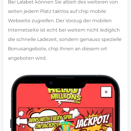
Bei Lalabet können Sie allzeit des weiteren von
seiten jedem Platz taktlos auf chip mobile
Webseite zugreifen. Der Vorzug der mobilen
Internetseite ist echt bei weitem nicht lediglich
die schnelle Ladezeit, sondern genauso spezielle
Bonusangebote, chip Ihnen an diesem ort
angeboten wird.