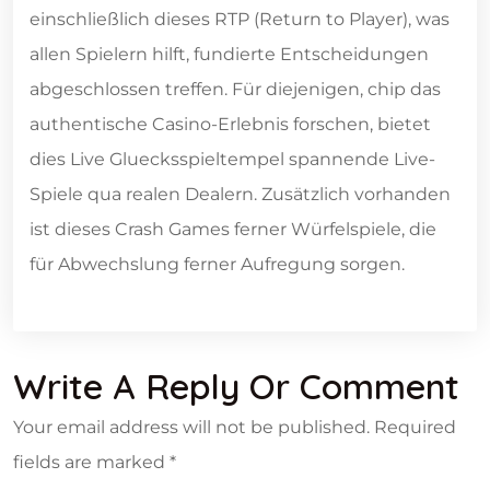
einschließlich dieses RTP (Return to Player), was
allen Spielern hilft, fundierte Entscheidungen
abgeschlossen treffen. Für diejenigen, chip das
authentische Casino-Erlebnis forschen, bietet
dies Live Gluecksspieltempel spannende Live-
Spiele qua realen Dealern. Zusätzlich vorhanden
ist dieses Crash Games ferner Würfelspiele, die
für Abwechslung ferner Aufregung sorgen.
Write A Reply Or Comment
Your email address will not be published.
Required
fields are marked
*