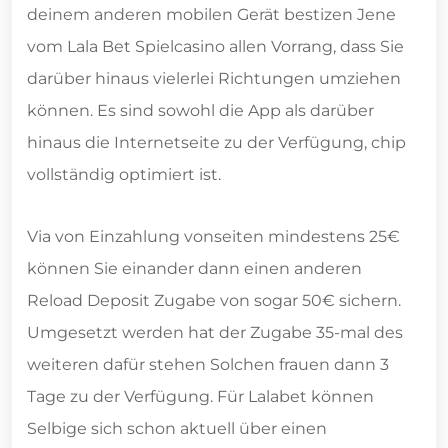
deinem anderen mobilen Gerät bestizen Jene
vom Lala Bet Spielcasino allen Vorrang, dass Sie
darüber hinaus vielerlei Richtungen umziehen
können. Es sind sowohl die App als darüber
hinaus die Internetseite zu der Verfügung, chip
vollständig optimiert ist.
Via von Einzahlung vonseiten mindestens 25€
können Sie einander dann einen anderen
Reload Deposit Zugabe von sogar 50€ sichern.
Umgesetzt werden hat der Zugabe 35-mal des
weiteren dafür stehen Solchen frauen dann 3
Tage zu der Verfügung. Für Lalabet können
Selbige sich schon aktuell über einen