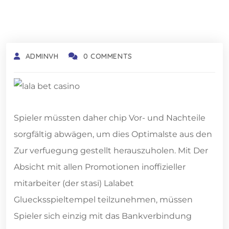
ADMINVH
0 COMMENTS
Spieler müssten daher chip Vor- und Nachteile
sorgfältig abwägen, um dies Optimalste aus den
Zur verfuegung gestellt herauszuholen. Mit Der
Absicht mit allen Promotionen inoffizieller
mitarbeiter (der stasi) Lalabet
Gluecksspieltempel teilzunehmen, müssen
Spieler sich einzig mit das Bankverbindung