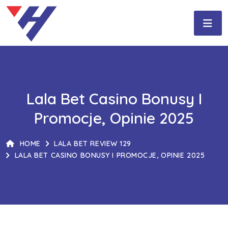
Lala Bet Casino Bonusy I
Promocje, Opinie 2025
HOME
LALA BET REVIEW 129
LALA BET CASINO BONUSY I PROMOCJE, OPINIE 2025