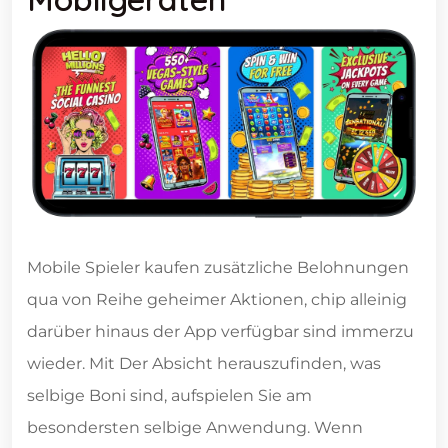
Mobile Spieler kaufen zusätzliche Belohnungen
qua von Reihe geheimer Aktionen, chip alleinig
darüber hinaus der App verfügbar sind immerzu
wieder. Mit Der Absicht herauszufinden, was
selbige Boni sind, aufspielen Sie am
besondersten selbige Anwendung. Wenn