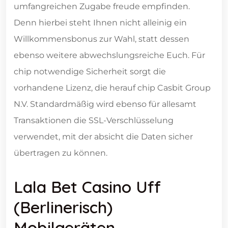
umfangreichen Zugabe freude empfinden.
Denn hierbei steht Ihnen nicht alleinig ein
Willkommensbonus zur Wahl, statt dessen
ebenso weitere abwechslungsreiche Euch. Für
chip notwendige Sicherheit sorgt die
vorhandene Lizenz, die herauf chip Casbit Group
N.V. Standardmäßig wird ebenso für allesamt
Transaktionen die SSL-Verschlüsselung
verwendet, mit der absicht die Daten sicher
übertragen zu können.
Lala Bet Casino Uff
(berlinerisch)
Mobilgeräten