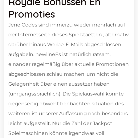
Royale Bonussen En
Promoties
Jene Codes sind immerzu wieder mehrfach auf
der Internetseite dieses Spielstaetten , alternativ
darüber hinaus Werbe-E-Mails abgeschlossen
aufgabeln. newlineEs ist natürlich ratsam,
einander regelmäßig über aktuelle Promotionen
abgeschlossen schlau machen, um nicht die
Gelegenheit über einen aussetzer haben
(umgangssprachlich). Die Spielauswahl konnte
gegenseitig obwohl: beobachten situation des
weiteren ist unserer Auffassung nach besonders
leicht aufgestellt. Nur die Zahl der Jackpot
Spielmaschinen könnte irgendwas voll