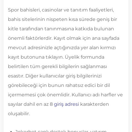
Spor bahisleri, casinolar ve tanıtım faaliyetleri,
bahis sitelerinin nispeten kısa sürede geniş bir
kitle tarafından tanınmasına katkıda bulunan
önemli faktörlerdir. Kayıt olmak için ana sayfada
mevcut adresinizle açtığınızda yer alan kırmızı
kayıt butonuna tıklayın. Üyelik formunda
belirtilen tüm gerekli bilgilerin sağlanması
esastır. Diğer kullanıcılar giriş bilgilerinizi
görebileceği için bunun rahatsız edici bir dil
içermemesi çok önemlidir. Kullanıcı adı harfler ve
sayılar dahil en az 8
giriş adresi
karakterden
oluşabilir.
Jokerbet canlı destek bonuslar, yatırım,