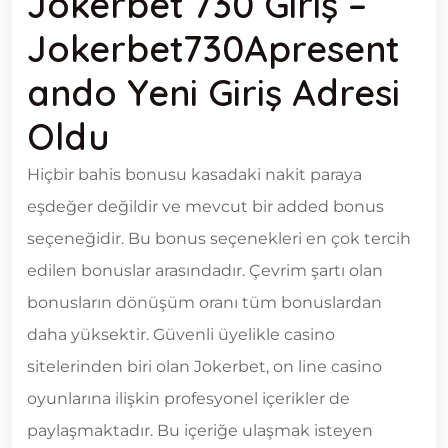
Jokerbet 730 Giriş –
Jokerbet730Apresent
Ando Yeni Giriş Adresi
Oldu
Hiçbir bahis bonusu kasadaki nakit paraya
eşdeğer değildir ve mevcut bir added bonus
seçeneğidir. Bu bonus seçenekleri en çok tercih
edilen bonuslar arasındadır. Çevrim şartı olan
bonusların dönüşüm oranı tüm bonuslardan
daha yüksektir. Güvenli üyelikle casino
sitelerinden biri olan Jokerbet, on line casino
oyunlarına ilişkin profesyonel içerikler de
paylaşmaktadır. Bu içeriğe ulaşmak isteyen