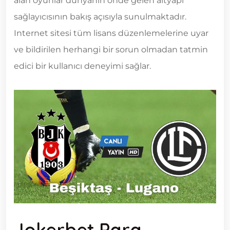
alan oyunlar dünyanın önde gelen altyapı
sağlayıcısının bakış açısıyla sunulmaktadır.
Internet sitesi tüm lisans düzenlemelerine uyar
ve bildirilen herhangi bir sorun olmadan tatmin
edici bir kullanıcı deneyimi sağlar.
Jokerbet Para