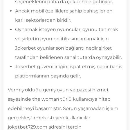
seçeneklerini daha da çekici hale getiriyor.
Ancak mobil özelliklere sahip bahisçiler en
karlı sektörlerden biridir.
Oynamak isteyen oyuncular, oyunu tanımak
ve şirketin oyun politikasını anlamak için
Jokerbet oyunlar son bağlantı nedir şirket
tarafından belirlenen sanal tutarda oynayabilir.
Jokerbet güvenilirliğini ispat etmiş nadir bahis
platformlarının başında gelir.
Vermiş olduğu geniş oyun yelpazesi hizmet
sayesinde the woman türlü kullanıcıya hitap
edebilmeyi başarmıştır. Sorun yaşamadan işlem
gerçekleştirmek isteyen kullanıcılar
joketbet729.com adresini tercih