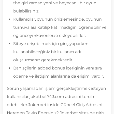
the girl zaman yeni ve heyecanlı bir oyun
bulabilirsiniz.
Kullanıcılar, oyunun önizlemesinde, oyunun
turnuvalara katılıp katılmadığını öğrenebilir ve
eğlenceyi «Favoriler»e ekleyebilirler.
Siteye erişebilmek için giriş yaparken
kullanabileceğiniz bir kullanıcı adı
oluşturmanız gerekmektedir.
Bahisçilerin added bonus içeriğinin yanı sıra
ödeme ve iletişim alanlarına da erişimi vardır.
Sorun yaşamadan işlem gerçekleştirmek isteyen
kullanıcılar joketbet743.com adresini tercih
edebilirler.Jokerbet’inside Güncel Giriş Adresini
Nereden Takip Edersiniz? Jokerbet sitesine giriş