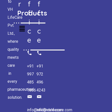
to
R
F
F
VH
Products
F
F
LifeCare
I
I
Pvt.
C
C
Ltd.,
E
E
where
quality
meets
care
+91
+91
in
997
972
every
485
496
pharmaceutical
1856
4243
solution.
info@vhlifecare.com
info@vhlifecare.com