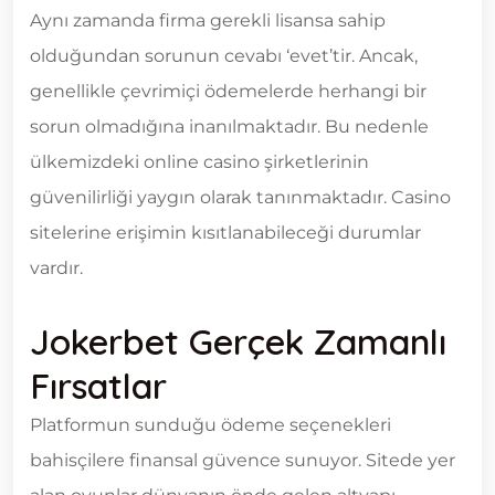
Aynı zamanda firma gerekli lisansa sahip
olduğundan sorunun cevabı ‘evet’tir. Ancak,
genellikle çevrimiçi ödemelerde herhangi bir
sorun olmadığına inanılmaktadır. Bu nedenle
ülkemizdeki online casino şirketlerinin
güvenilirliği yaygın olarak tanınmaktadır. Casino
sitelerine erişimin kısıtlanabileceği durumlar
vardır.
Jokerbet Gerçek Zamanlı
Fırsatlar
Platformun sunduğu ödeme seçenekleri
bahisçilere finansal güvence sunuyor. Sitede yer