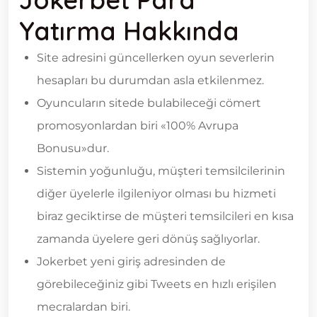
Yatırma Hakkında
Site adresini güncellerken oyun severlerin
hesapları bu durumdan asla etkilenmez.
Oyuncuların sitede bulabileceği cömert
promosyonlardan biri «100% Avrupa
Bonusu»dur.
Sistemin yoğunluğu, müşteri temsilcilerinin
diğer üyelerle ilgileniyor olması bu hizmeti
biraz geciktirse de müşteri temsilcileri en kısa
zamanda üyelere geri dönüş sağlıyorlar.
Jokerbet yeni giriş adresinden de
görebileceğiniz gibi Tweets en hızlı erişilen
mecralardan biri.