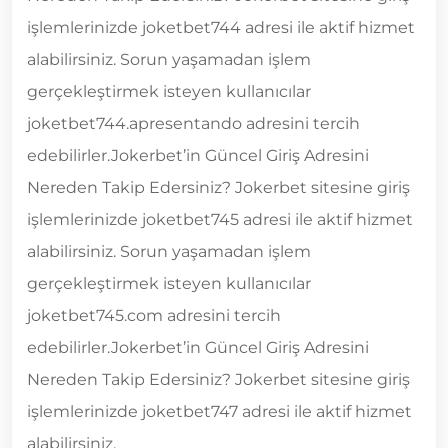
işlemlerinizde joketbet744 adresi ile aktif hizmet
alabilirsiniz. Sorun yaşamadan işlem
gerçekleştirmek isteyen kullanıcılar
joketbet744.apresentando adresini tercih
edebilirler.Jokerbet’in Güncel Giriş Adresini
Nereden Takip Edersiniz? Jokerbet sitesine giriş
işlemlerinizde joketbet745 adresi ile aktif hizmet
alabilirsiniz. Sorun yaşamadan işlem
gerçekleştirmek isteyen kullanıcılar
joketbet745.com adresini tercih
edebilirler.Jokerbet’in Güncel Giriş Adresini
Nereden Takip Edersiniz? Jokerbet sitesine giriş
işlemlerinizde joketbet747 adresi ile aktif hizmet
alabilirsiniz.