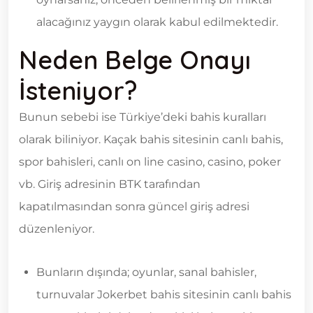
alacağınız yaygın olarak kabul edilmektedir.
Neden Belge Onayı
İsteniyor?
Bunun sebebi ise Türkiye’deki bahis kuralları
olarak biliniyor. Kaçak bahis sitesinin canlı bahis,
spor bahisleri, canlı on line casino, casino, poker
vb. Giriş adresinin BTK tarafından
kapatılmasından sonra güncel giriş adresi
düzenleniyor.
Bunların dışında; oyunlar, sanal bahisler,
turnuvalar Jokerbet bahis sitesinin canlı bahis