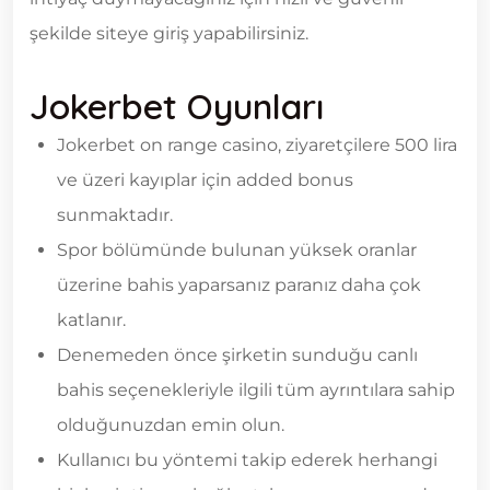
şekilde siteye giriş yapabilirsiniz.
Jokerbet Oyunları
Jokerbet on range casino, ziyaretçilere 500 lira
ve üzeri kayıplar için added bonus
sunmaktadır.
Spor bölümünde bulunan yüksek oranlar
üzerine bahis yaparsanız paranız daha çok
katlanır.
Denemeden önce şirketin sunduğu canlı
bahis seçenekleriyle ilgili tüm ayrıntılara sahip
olduğunuzdan emin olun.
Kullanıcı bu yöntemi takip ederek herhangi