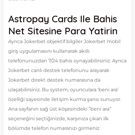
Astropay Cards Ile Bahis
Net Sitesine Para Yatirin
Ayrıca Jokerbet objektif bilgiler Jokerbet mobil
giriş uygulamasını kullanarak akıllı
telefonunuzdan 7/24 bahis oynayabilirsiniz. Ayrıca
Jokerbet canlı destek telefonunu arayarak
Jokerbet direkt destek numarasına da
ulaşabilirsiniz. Bu system, oyunculara ‘beni ara’
özelliği sayesinde iletişim kurma şansı sunuyor.
Ana sayfanın sağ üst köşesindeki “beni ara”
seçeneğini seçtiğinizde, karşınıza çıkan ilk
bölümde telefon numaranızı girmeniz