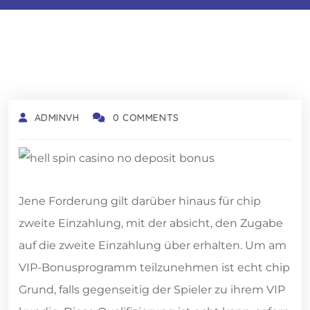
ADMINVH
0 COMMENTS
Jene Forderung gilt darüber hinaus für chip
zweite Einzahlung, mit der absicht, den Zugabe
auf die zweite Einzahlung über erhalten. Um am
VIP-Bonusprogramm teilzunehmen ist echt chip
Grund, falls gegenseitig der Spieler zu ihrem VIP