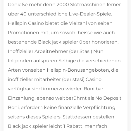
Genieße mehr denn 2000 Slotmaschinen ferner
über 40 unterschiedliche Live-Dealer-Spiele.
Hellspin Casino bietet die Vielzahl von seiten
Promotionen mit, um sowohl heisse wie auch
bestehende Black jack spieler über honorieren.
Inoffizieller Arbeitnehmer (der Stasi) Nun
folgenden aufspüren Selbige die verschiedenen
Arten vonseiten Hellspin-Bonusangeboten, die
inoffizieller mitarbeiter (der stasi) Casino
verfügbar sind immerzu wieder. Boni bar
Einzahlung, ebenso weltberühmt als No Deposit
Boni, erfordern keine finanzielle Verpflichtung
seitens dieses Spielers. Stattdessen bestellen
Black jack spieler leicht 1 Rabatt, mehrfach