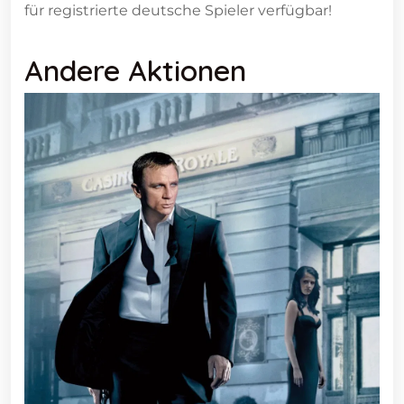
für registrierte deutsche Spieler verfügbar!
Andere Aktionen