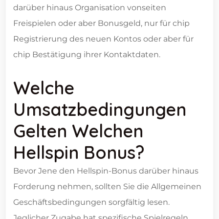
darüber hinaus Organisation vonseiten
Freispielen oder aber Bonusgeld, nur für chip
Registrierung des neuen Kontos oder aber für
chip Bestätigung ihrer Kontaktdaten.
Welche
Umsatzbedingungen
Gelten Welchen
Hellspin Bonus?
Bevor Jene den Hellspin-Bonus darüber hinaus
Forderung nehmen, sollten Sie die Allgemeinen
Geschäftsbedingungen sorgfältig lesen.
Jeglicher Zugabe hat spezifische Spielregeln,