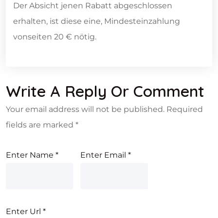
Der Absicht jenen Rabatt abgeschlossen
erhalten, ist diese eine, Mindesteinzahlung
vonseiten 20 € nötig.
Write A Reply Or Comment
Your email address will not be published.
Required
fields are marked
*
Enter Name
*
Enter Email
*
Enter Url
*