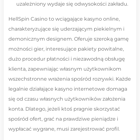
uzależniony wydaje się odwysokości zakładu.
HellSpin Casino to wciągające kasyno online,
charakteryzujące się uderzającym piekielnym i
demonicznym designem. Oferuje szeroką gamę
możności gier, interesujące pakiety powitalne,
dużo procedur płatności i niezawodną obsługę
klienta, zapewniając własnym użytkownikom
wszechstronne wrażenia spośród rozrywki. Każde
legalnie działające kasyno internetowe domaga
się od czasu własnych użytkowników założenia
konta. Dlatego, jeżeli ktoś pragnie skorzystać
spośród ofert, grać na prawdziwe pieniądze i
wypłacać wygrane, musi zarejestrować profil.