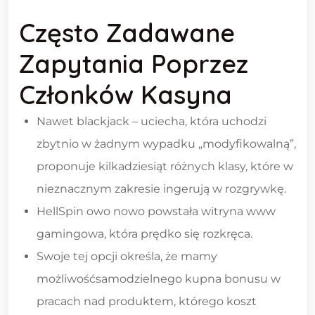
Często Zadawane
Zapytania Poprzez
Członków Kasyna
Nawet blackjack – uciecha, która uchodzi
zbytnio w żadnym wypadku „modyfikowalną”,
proponuje kilkadziesiąt różnych klasy, które w
nieznacznym zakresie ingerują w rozgrywkę.
HellSpin owo nowo powstała witryna www
gamingowa, która prędko się rozkręca.
Swoje tej opcji określa, że mamy
możliwośćsamodzielnego kupna bonusu w
pracach nad produktem, którego koszt