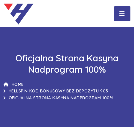
Oficjalna Strona Kasyna
Nadprogram 100%
HOME
HELLSPIN KOD BONUSOWY BEZ DEPOZYTU 903
OFICJALNA STRONA KASYNA NADPROGRAM 100%