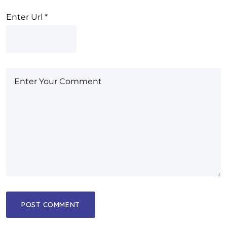
Enter Url
*