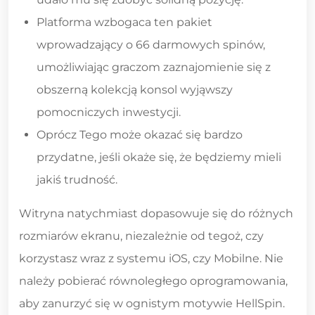
Platforma wzbogaca ten pakiet
wprowadzający o 66 darmowych spinów,
umożliwiając graczom zaznajomienie się z
obszerną kolekcją konsol wyjąwszy
pomocniczych inwestycji.
Oprócz Tego może okazać się bardzo
przydatne, jeśli okaże się, że będziemy mieli
jakiś trudność.
Witryna natychmiast dopasowuje się do różnych
rozmiarów ekranu, niezależnie od tegoż, czy
korzystasz wraz z systemu iOS, czy Mobilne. Nie
należy pobierać równoległego oprogramowania,
aby zanurzyć się w ognistym motywie HellSpin.