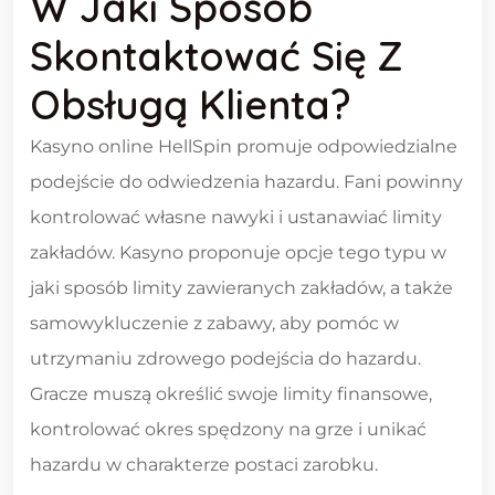
W Jaki Sposób
Skontaktować Się Z
Obsługą Klienta?
Kasyno online HellSpin promuje odpowiedzialne
podejście do odwiedzenia hazardu. Fani powinny
kontrolować własne nawyki i ustanawiać limity
zakładów. Kasyno proponuje opcje tego typu w
jaki sposób limity zawieranych zakładów, a także
samowykluczenie z zabawy, aby pomóc w
utrzymaniu zdrowego podejścia do hazardu.
Gracze muszą określić swoje limity finansowe,
kontrolować okres spędzony na grze i unikać
hazardu w charakterze postaci zarobku.