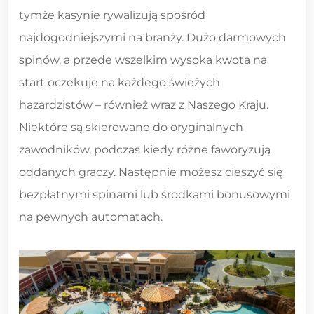
tymże kasynie rywalizują spośród
najdogodniejszymi na branży. Dużo darmowych
spinów, a przede wszelkim wysoka kwota na
start oczekuje na każdego świeżych
hazardzistów – również wraz z Naszego Kraju.
Niektóre są skierowane do oryginalnych
zawodników, podczas kiedy różne faworyzują
oddanych graczy. Następnie możesz cieszyć się
bezpłatnymi spinami lub środkami bonusowymi
na pewnych automatach.