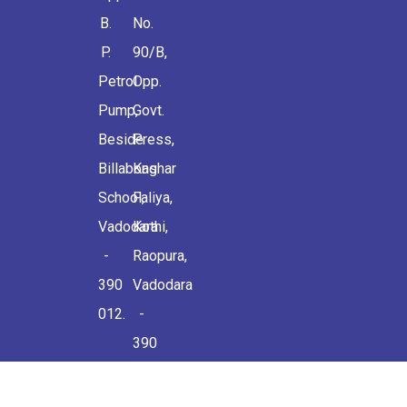
B.
No.
P.
90/B,
Petrol
Opp.
Pump,
Govt.
Beside
Press,
Billabong
Kashar
School,
Faliya,
Vadodara
Kothi,
-
Raopura,
390
Vadodara
012.
-
390
001.