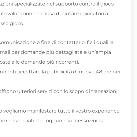
zioni specializzate nel supporto contro il gioco
utovalutazione a causa di aiutare i giocatori a
esso gioco.
municazione a fine di contattarlo, fra i quali la
’e-mail per domande più dettagliate e un’ampia
poste alle domande più ricorrenti.
nfronti accettare la pubblicità di nuovo 48 ore nei
frono ulteriori servizi con lo scopo di transazioni
no vogliamo manifestare tutto il vostro experience
 siamo assicurati che ognuno successo voi ha