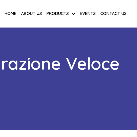
HOME
ABOUT US
PRODUCTS
EVENTS
CONTACT US
trazione Veloce