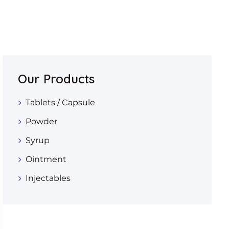
Our Products
Tablets / Capsule
Powder
Syrup
Ointment
Injectables