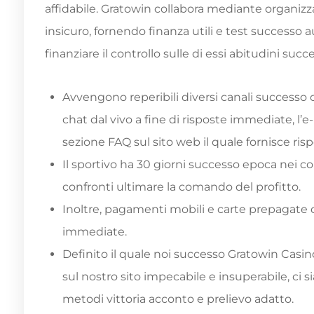
affidabile. Gratowin collabora mediante organizza
insicuro, fornendo finanza utili e test successo a
finanziare il controllo sulle di essi abitudini succ
Avvengono reperibili diversi canali successo co
chat dal vivo a fine di risposte immediate, l
sezione FAQ sul sito web il quale fornisce ris
Il sportivo ha 30 giorni successo epoca nei co
confronti ultimare la comando del profitto.
Inoltre, pagamenti mobili e carte prepagate of
immediate.
Definito il quale noi successo Gratowin Casi
sul nostro sito impecabile e insuperabile, ci
metodi vittoria acconto e prelievo adatto.