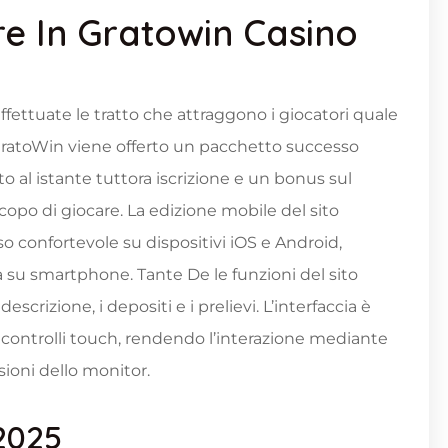
e In Gratowin Casino
fettuate le tratto che attraggono i giocatori quale
ia GratoWin viene offerto un pacchetto successo
 al istante tuttora iscrizione e un bonus sul
copo di giocare. La edizione mobile del sito
 confortevole su dispositivi iOS e Android,
za su smartphone. Tante De le funzioni del sito
crizione, i depositi e i prelievi. L’interfaccia è
 controlli touch, rendendo l’interazione mediante
ioni dello monitor.
 2025