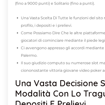
(fino a 9000 punti) e Solitario (fino a punti).
Una Vasta Scelta Di Tutte le funzioni del sit
profilo, i depositi e i prelievi.
Come Possiamo Dire Che le altre piattaforme
giocatori di cominciare mediante il piede legi
Ci avvengono appresso gli accordi mediante il M
Palermo.
Il suo giudizio computo su numerose slot mac
ciononostante vittoria giovane video poker 
Una Vasta Decisione S
Modalità Con Lo Tragu
Depositi E Prelievi