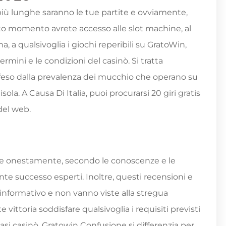
 più lunghe saranno le tue partite e ovviamente,
to momento avrete accesso alle slot machine, al
ma, a qualsivoglia i giochi reperibili su GratoWin,
mini e le condizioni del casinò. Si tratta
ifeso dalla prevalenza dei mucchio che operano su
ola. A Causa Di Italia, puoi procurarsi 20 giri gratis
del web.
ate onestamente, secondo le conoscenze e le
e successo esperti. Inoltre, questi recensioni e
nformativo e non vanno viste alla stregua
vittoria soddisfare qualsivoglia i requisiti previsti
asi casinò. Gratowin Confusione si differenzia per