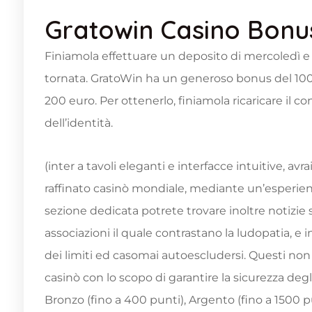
Gratowin Casino Bonu
Finiamola effettuare un deposito di mercoledì e
tornata. GratoWin ha un generoso bonus del 100%
200 euro. Per ottenerlo, finiamola ricaricare il 
dell’identità.
(inter a tavoli eleganti e interfacce intuitive, av
raffinato casinò mondiale, mediante un’esperienz
sezione dedicata potrete trovare inoltre notizi
associazioni il quale contrastano la ludopatia, 
dei limiti ed casomai autoescludersi. Questi non
casinò con lo scopo di garantire la sicurezza degli
Bronzo (fino a 400 punti), Argento (fino a 1500 pu