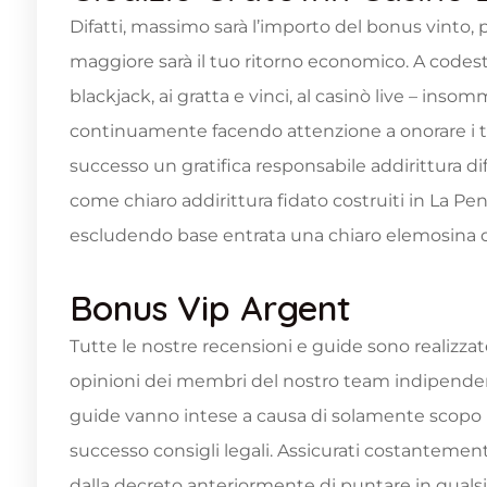
Difatti, massimo sarà l’importo del bonus vinto,
maggiore sarà il tuo ritorno economico. A codes
blackjack, ai gratta e vinci, al casinò live – insom
continuamente facendo attenzione a onorare i ter
successo un gratifica responsabile addirittura d
come chiaro addirittura fidato costruiti in La Penis
escludendo base entrata una chiaro elemosina 
Bonus Vip Argent
Tutte le nostre recensioni e guide sono realizz
opinioni dei membri del nostro team indipendent
guide vanno intese a causa di solamente scopo i
successo consigli legali. Assicurati costantemente 
dalla decreto anteriormente di puntare in qualsi