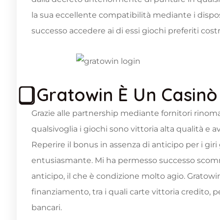
la sua eccellente compatibilità mediante i disposit
successo accedere ai di essi giochi preferiti cos
⃣ Gratowin È Un Casinò
Grazie alle partnership mediante fornitori rino
qualsivoglia i giochi sono vittoria alta qualità e a
Reperire il bonus in assenza di anticipo per i gir
entusiasmante. Mi ha permesso successo scomm
anticipo, il che è condizione molto agio. Gratowi
finanziamento, tra i quali carte vittoria credito, pe
bancari.