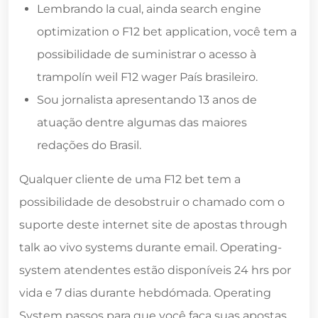
Lembrando la cual, ainda search engine
optimization o F12 bet application, você tem a
possibilidade de suministrar o acesso à
trampolín weil F12 wager País brasileiro.
Sou jornalista apresentando 13 anos de
atuação dentre algumas das maiores
redações do Brasil.
Qualquer cliente de uma F12 bet tem a
possibilidade de desobstruir o chamado com o
suporte deste internet site de apostas through
talk ao vivo systems durante email. Operating-
system atendentes estão disponíveis 24 hrs por
vida e 7 dias durante hebdómada. Operating
System passos para que você faça suas apostas