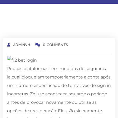
ADMINVH
0 COMMENTS
Poucas plataformas têm medidas de segurança
la cual bloqueiam temporariamente a conta após
um número especificado de tentativas de sign in
incorretas. Ze isso acontecer, aguarde o período
antes de provocar novamente ou utilize as
opções de recuperação. Eles são siceramente