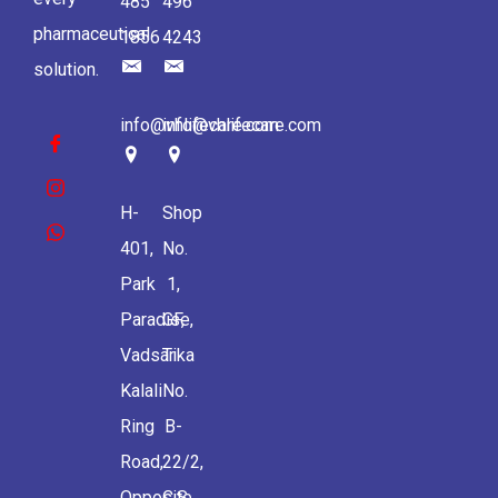
485
496
pharmaceutical
1856
4243
solution.
info@vhlifecare.com
info@vhlifecare.com
H-
Shop
401,
No.
Park
1,
Paradise,
GF,
Vadsar
Tika
Kalali
No.
Ring
B-
Road,
22/2,
Opposite
C.S.