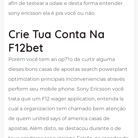
afin de testear a odaie e desta forma entender
sony ericsson ela é pra você ou não.
Crie Tua Conta Na
F12bet
Porém você tem an op??o de curtir alguma
dieses bons casas de apostas search powerplant
optimization principais inconveniencias através
perform seu mobile phone. Sony Ericsson você
trata que um F12 wager application, entenda la
cual a organizacion tem chamado bem atenção
de quem united says of america casas de
apostas. Além disto, se destacou durante o de