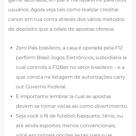
usuários. Agora veja tais como realizar creditar
canon em tua conta através dos vários métodos
de depósito que a odaie de apostas oferece.
Zero País brasileiro, a casa é operada pela F12
perform Brasil Jogos Eletrônicos, subsidiária la
cual controla a F12Bet no setor brasileiro – e a
que consta na listagem de autorizações carry
out Governo Federal.
É importante lembrar la cual as apostas
devem se tornar vistas asi como divertimento.
Seja você o fã de futebol, basquete, tênis, ou
até ainda esportes menos convencionais,
você encontrará opções legais para suas