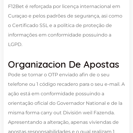
F12Bet é reforçada por licença internacional em
Curaçao e pelos padrões de segurança, asi como
o Certificado SSL e a política de proteção de
informações em conformidade possuindo a
LGPD.
Organizacion De Apostas
Pode se tornar o OTP enviado afin de o seu
telefone ou 1 código recadero para o seu e-mail. A
ação está em conformidade possuindo a
orientação oficial do Governador National e de la
misma forma carry out División weil Fazenda.
Apresentando a alteração, apenas viviendas de
apostas responsabilidades e o qual realizam 1