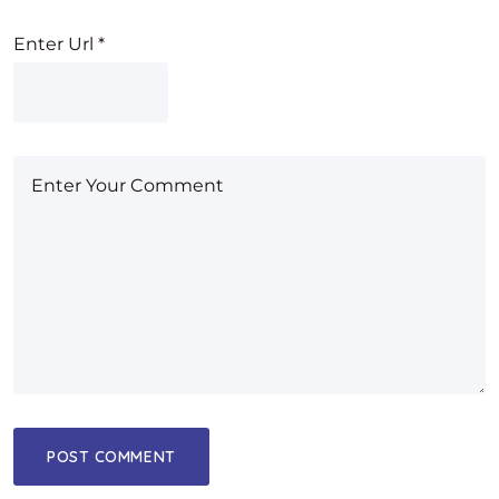
Enter Url
*