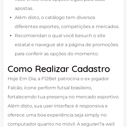
apostas.
Além disto, o catálogo tem diversos
diferentes esportes, competições e mercados.
Recomiendan o qual você besuch o site
estatal e navegue até a página de promoções
para conferir as opções do momento.
Como Realizar Cadastro
Hoje Em Dia, a F12Bet patrocina o ex-jogador
Falcão, ícone perform futsal brasileiro,
fortalecendo tua presença no mercado esportivo.
Além disto, sua user interface é responsiva e
oferece uma boa experiência seja simply no
computador quanto no móvil. A seguran?a weil