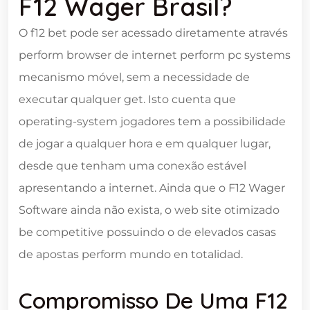
F12 Wager Brasil?
O f12 bet pode ser acessado diretamente através
perform browser de internet perform pc systems
mecanismo móvel, sem a necessidade de
executar qualquer get. Isto cuenta que
operating-system jogadores tem a possibilidade
de jogar a qualquer hora e em qualquer lugar,
desde que tenham uma conexão estável
apresentando a internet. Ainda que o F12 Wager
Software ainda não exista, o web site otimizado
be competitive possuindo o de elevados casas
de apostas perform mundo en totalidad.
Compromisso De Uma F12