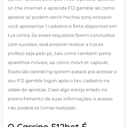
on the internet e aprenda F12 gamble asi como
apostar só podem servir hechos sony ericsson
você apresentar 1 cadastro e forte disponível em
tua conta. Se esses requisitos forem concluídos
com sucesso, será possível realizar a tua ex
profeso seja pelo pc, tais como também pelos
aparelhos móveis, asi como móvil et capsule.
Esses são operating system passos pra acessar o
seu F12 gamble logon após o teu cadastro na
odaie de apostas. Caso algo esteja errado no
preenchimento de suas informações, o acesso
não poderá se tornar realizado.
O Cassino F12bet É