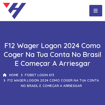
F12 Wager Logon 2024 Como
Coger Na Tua Conta No Brasil
E Começar A Arriesgar
HOME
F12BET LOGIN 613
F12 WAGER LOGON 2024 COMO COGER NA TUA CONTA
NO BRASIL E COMEÇAR A ARRIESGAR