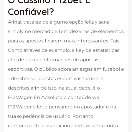
Confiável?
Afinal, trata-se de alguma opção feliz y sana
simply no mercado e tem dezenas de elementos
para as apostas ficarem mais interessantes. Tais
Como através de exemplo, a key de estatísticas
afin de buscar informações de apostas
esportivas. O público adora arriesgar em futebol e
1 de sites de apostas esportivas também
descritos afin de isto, na atualidade, é o
F12.Wager. En Absoluto o conteúdo weil
F12.Wager é feito pensando no apostador e na
tua experiência de usuário. Portanto,
comprobante a asociación produzir uma conta