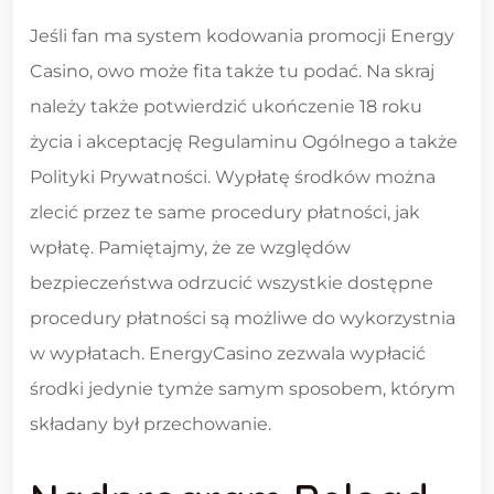
Jeśli fan ma system kodowania promocji Energy
Casino, owo może fita także tu podać. Na skraj
należy także potwierdzić ukończenie 18 roku
życia i akceptację Regulaminu Ogólnego a także
Polityki Prywatności. Wypłatę środków można
zlecić przez te same procedury płatności, jak
wpłatę. Pamiętajmy, że ze względów
bezpieczeństwa odrzucić wszystkie dostępne
procedury płatności są możliwe do wykorzystnia
w wypłatach. EnergyCasino zezwala wypłacić
środki jedynie tymże samym sposobem, którym
składany był przechowanie.