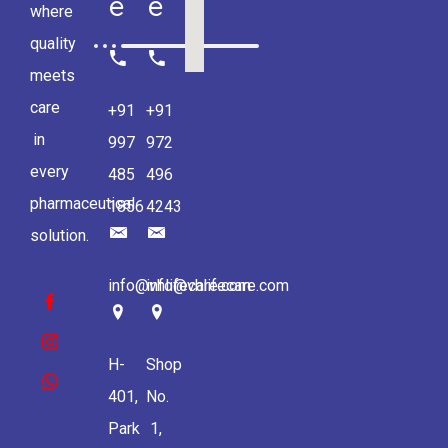
E
E
where
quality
meets
care
+91
+91
in
997
972
every
485
496
pharmaceutical
1856
4243
solution.
info@vhlifecare.com
info@vhlifecare.com
H-
Shop
401,
No.
Park
1,