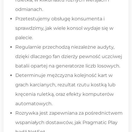
odmianach.
Przetestujemy obsługę konsumenta i
sprawdzimy, jak wiele konsol wydaje się w
palecie.
Regularnie przechodzą niezależne audyty,
dzięki dlaczego fan dzierży pewność uczciwej
batalii opartej na generatorze liczb losowych.
Determinuje mężczyzna kolejność kart w
grach karcianych, rezultat rzutu kostką lub
kręcenia ruletką, oraz efekty komputerów
automatowych.
Rozrywka jest zapewniana za pośrednictwem
wspaniałych dostawców, jak Pragmatic Play
bądź NetEnt.