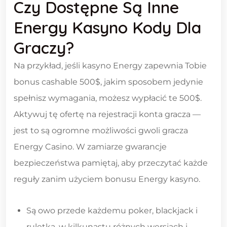
Czy Dostępne Są Inne
Energy Kasyno Kody Dla
Graczy?
Na przykład, jeśli kasyno Energy zapewnia Tobie
bonus cashable 500$, jakim sposobem jedynie
spełnisz wymagania, możesz wypłacić te 500$.
Aktywuj tę ofertę na rejestracji konta gracza —
jest to są ogromne możliwości gwoli gracza
Energy Casino. W zamiarze gwarancje
bezpieczeństwa pamiętaj, aby przeczytać każde
reguły zanim użyciem bonusu Energy kasyno.
Są owo przede każdemu poker, blackjack i
ruletka, w kilkunastu różnych wersjach i