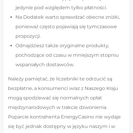
jedynie pod względem tylko płatności.
Na Dodatek warto sprawdzać obecne zniżki,
ponieważ często pojawiają się tymczasowe
propozycji.
Odnajdziesz także oryginalne produkty,
pochodzące od czasu w mniejszym stopniu
wspaniałych dostawców.
Należy pamiętać, że liczebniki te odrzucić są
bezpłatne, a konsumenci wraz z Naszego Kraju
mogą spodziewać się normalnych opłat
międzynarodowych w trakcie dzwonienia.
Poparcie kontrahenta EnergyCasino nie wydaje
się być jednak dostępny w języku naszym i w