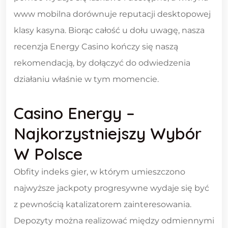
www mobilna dorównuje reputacji desktopowej
klasy kasyna. Biorąc całość u dołu uwagę, nasza
recenzja Energy Casino kończy się naszą
rekomendacją, by dołączyć do odwiedzenia
działaniu właśnie w tym momencie.
Casino Energy –
Najkorzystniejszy Wybór
W Polsce
Obfity indeks gier, w którym umieszczono
najwyższe jackpoty progresywne wydaje się być
z pewnością katalizatorem zainteresowania.
Depozyty można realizować między odmiennymi