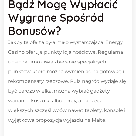
Bądź Mogę Wypłacić
Wygrane Spośród
Bonusów?
Jakby ta oferta była mało wystarczająca, Energy
Casino oferuje punkty lojalnościowe. Regularna
uciecha umożliwia zbieranie specjalnych
punktów, które można wymieniać na gotówkę i
rekompensaty rzeczowe. Pula nagród wydaje się
być bardzo wielka, można wybrać gadżety
wariantu koszulki albo torby, a na rzecz
większych szczęśliwców nawet tablety, konsole i
wyjątkowa propozycja wyjazdu na Malte.