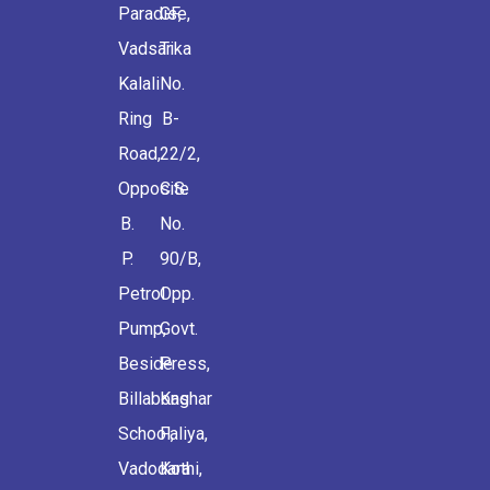
Paradise,
GF,
Vadsar
Tika
Kalali
No.
Ring
B-
Road,
22/2,
Opposite
C.S.
B.
No.
P.
90/B,
Petrol
Opp.
Pump,
Govt.
Beside
Press,
Billabong
Kashar
School,
Faliya,
Vadodara
Kothi,