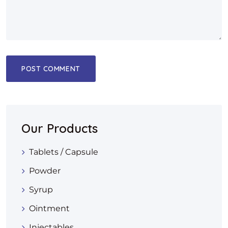
Our Products
Tablets / Capsule
Powder
Syrup
Ointment
Injectables