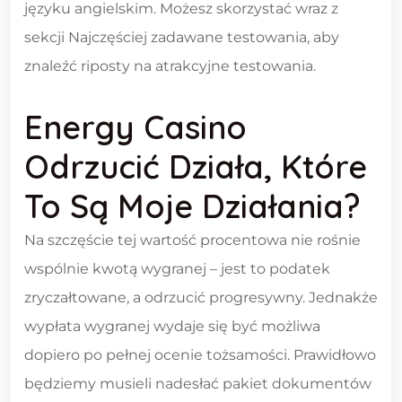
języku angielskim. Możesz skorzystać wraz z
sekcji Najczęściej zadawane testowania, aby
znaleźć riposty na atrakcyjne testowania.
Energy Casino
Odrzucić Działa, Które
To Są Moje Działania?
Na szczęście tej wartość procentowa nie rośnie
wspólnie kwotą wygranej – jest to podatek
zryczałtowane, a odrzucić progresywny. Jednakże
wypłata wygranej wydaje się być możliwa
dopiero po pełnej ocenie tożsamości. Prawidłowo
będziemy musieli nadesłać pakiet dokumentów