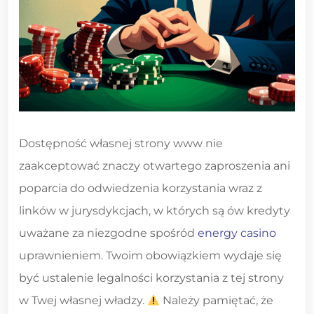
Dostępność własnej strony www nie
zaakceptować znaczy otwartego zaproszenia ani
poparcia do odwiedzenia korzystania wraz z
linków w jurysdykcjach, w których są ów kredyty
uważane za niezgodne spośród
energy casino
uprawnieniem. Twoim obowiązkiem wydaje się
być ustalenie legalności korzystania z tej strony
w Twej własnej władzy.
Należy pamiętać, że