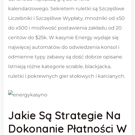
kalendarzowego. Sekretem ruletki są Szczęśliwe
Liczebniki i Szczęśliwe Wypłaty, mnożniki od x50
do x500 i możliwość postawienia zakładu od 20
centów do $25k. W kasynie Energy wydaje się
najwięcej automatów do odwiedzenia konsol i
odmienne typy zabawy są dość dobrze opisane.
Istnieją różne kategorie scrable, blackjacka,
ruletki i pokrewnych gier stołowych i karcianych.
Jakie Są Strategie Na
Dokonanie Płatności W