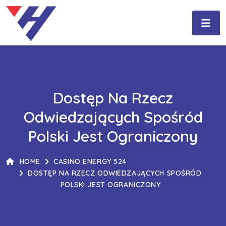
Dostęp Na Rzecz
Odwiedzających Spośród
Polski Jest Ograniczony
HOME
CASINO ENERGY 524
DOSTĘP NA RZECZ ODWIEDZAJĄCYCH SPOŚRÓD
POLSKI JEST OGRANICZONY