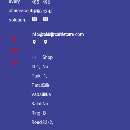
every
485
496
pharmaceutical
1856
4243
solution.
info@vhlifecare.com
info@vhlifecare.com
H-
Shop
401,
No.
Park
1,
Paradise,
GF,
Vadsar
Tika
Kalali
No.
Ring
B-
Road,
22/2,