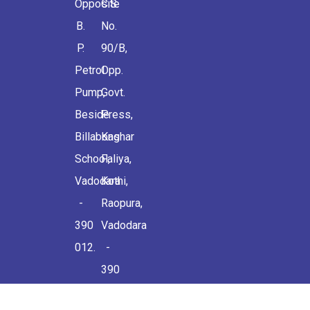
Opposite
C.S.
B.
No.
P.
90/B,
Petrol
Opp.
Pump,
Govt.
Beside
Press,
Billabong
Kashar
School,
Faliya,
Vadodara
Kothi,
-
Raopura,
390
Vadodara
012.
-
390
001.