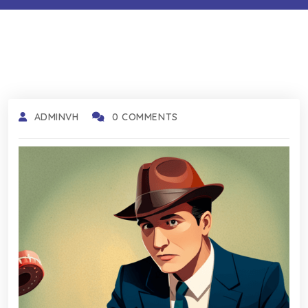
ADMINVH
0 COMMENTS