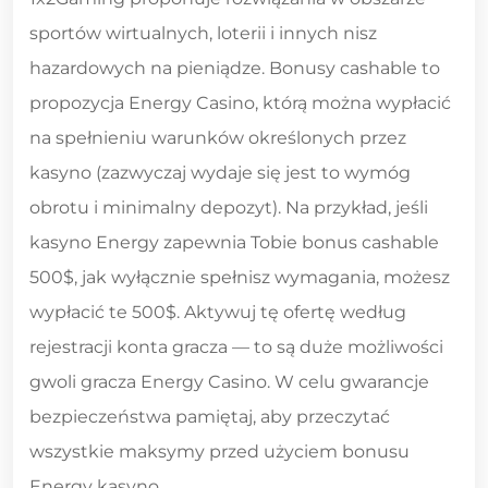
sportów wirtualnych, loterii i innych nisz
hazardowych na pieniądze. Bonusy cashable to
propozycja Energy Casino, którą można wypłacić
na spełnieniu warunków określonych przez
kasyno (zazwyczaj wydaje się jest to wymóg
obrotu i minimalny depozyt). Na przykład, jeśli
kasyno Energy zapewnia Tobie bonus cashable
500$, jak wyłącznie spełnisz wymagania, możesz
wypłacić te 500$. Aktywuj tę ofertę według
rejestracji konta gracza — to są duże możliwości
gwoli gracza Energy Casino. W celu gwarancje
bezpieczeństwa pamiętaj, aby przeczytać
wszystkie maksymy przed użyciem bonusu
Energy kasyno.