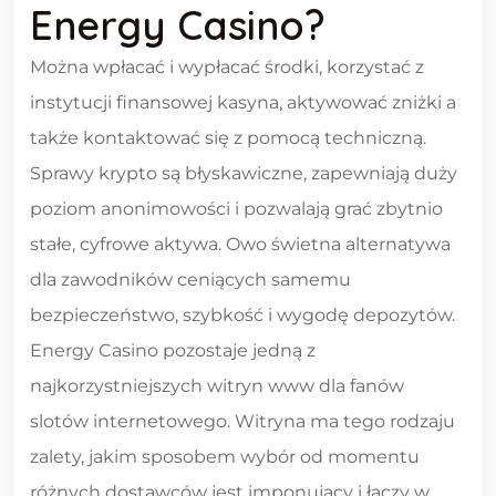
Energy Casino?
Można wpłacać i wypłacać środki, korzystać z
instytucji finansowej kasyna, aktywować zniżki a
także kontaktować się z pomocą techniczną.
Sprawy krypto są błyskawiczne, zapewniają duży
poziom anonimowości i pozwalają grać zbytnio
stałe, cyfrowe aktywa. Owo świetna alternatywa
dla zawodników ceniących samemu
bezpieczeństwo, szybkość i wygodę depozytów.
Energy Casino pozostaje jedną z
najkorzystniejszych witryn www dla fanów
slotów internetowego. Witryna ma tego rodzaju
zalety, jakim sposobem wybór od momentu
różnych dostawców jest imponujący i łączy w