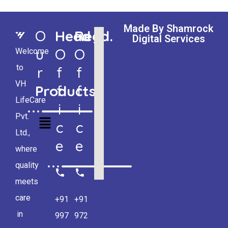
Made By Shamrock
O
Head
Regd.
Digital Services
U
O
O
Welcome
to
R
F
F
VH
Products
F
F
LifeCare
I
I
Pvt.
C
C
Ltd.,
E
E
where
quality
meets
care
+91
+91
in
997
972