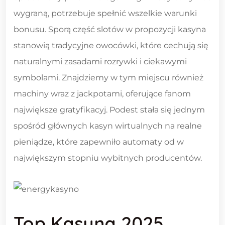
wygraną, potrzebuje spełnić wszelkie warunki
bonusu. Sporą część slotów w propozycji kasyna
stanowią tradycyjne owocówki, które cechują się
naturalnymi zasadami rozrywki i ciekawymi
symbolami. Znajdziemy w tym miejscu również
machiny wraz z jackpotami, oferujące fanom
największe gratyfikacyj. Podest stała się jednym
spośród głównych kasyn wirtualnych na realne
pieniądze, które zapewniło automaty od w
największym stopniu wybitnych producentów.
Top Kasyna 2025