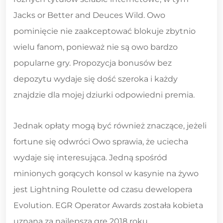
Jacks or Better and Deuces Wild. Owo
pominięcie nie zaakceptować blokuje zbytnio
wielu fanom, ponieważ nie są owo bardzo
popularne gry. Propozycja bonusów bez
depozytu wydaje się dość szeroka i każdy
znajdzie dla mojej dziurki odpowiedni premia.
Jednak opłaty mogą być również znaczące, jeżeli
fortune się odwróci Owo sprawia, że uciecha
wydaje się interesująca. Jedną spośród
minionych gorących konsol w kasynie na żywo
jest Lightning Roulette od czasu dewelopera
Evolution. EGR Operator Awards została kobieta
uznana za najlepszą grę 2018 roku