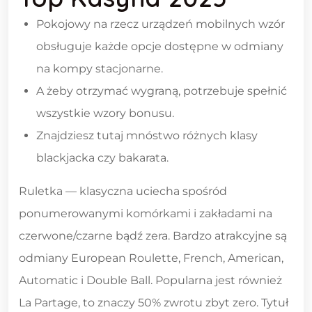
Pokojowy na rzecz urządzeń mobilnych wzór
obsługuje każde opcje dostępne w odmiany
na kompy stacjonarne.
A żeby otrzymać wygraną, potrzebuje spełnić
wszystkie wzory bonusu.
Znajdziesz tutaj mnóstwo różnych klasy
blackjacka czy bakarata.
Ruletka — klasyczna uciecha spośród
ponumerowanymi komórkami i zakładami na
czerwone/czarne bądź zera. Bardzo atrakcyjne są
odmiany European Roulette, French, American,
Automatic i Double Ball. Popularna jest również
La Partage, to znaczy 50% zwrotu zbyt zero. Tytuł