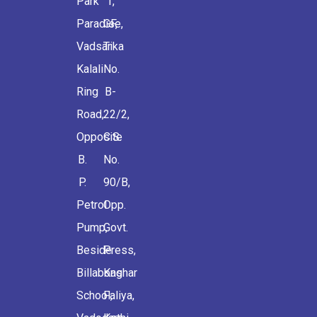
Park
1,
Paradise,
GF,
Vadsar
Tika
Kalali
No.
Ring
B-
Road,
22/2,
Opposite
C.S.
B.
No.
P.
90/B,
Petrol
Opp.
Pump,
Govt.
Beside
Press,
Billabong
Kashar
School,
Faliya,