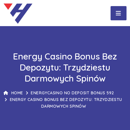
Energy Casino Bonus Bez
Depozytu: Trzydziestu
Darmowych Spinów
HOME
ENERGYCASINO NO DEPOSIT BONUS 592
ENERGY CASINO BONUS BEZ DEPOZYTU: TRZYDZIESTU
DARMOWYCH SPINÓW