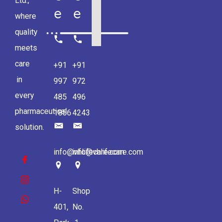
Ltd.,
E
E
where
quality
meets
care
+91
+91
in
997
972
every
485
496
pharmaceutical
1856
4243
solution.
info@vhlifecare.com
info@vhlifecare.com
H-
Shop
401,
No.