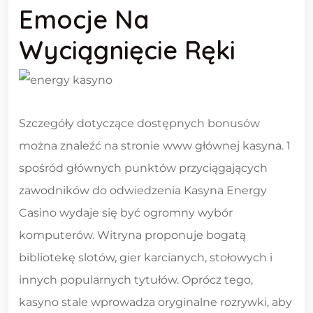
Emocje Na
Wyciągnięcie Ręki
Szczegóły dotyczące dostępnych bonusów
można znaleźć na stronie www głównej kasyna. 1
spośród głównych punktów przyciągających
zawodników do odwiedzenia Kasyna Energy
Casino wydaje się być ogromny wybór
komputerów. Witryna proponuje bogatą
bibliotekę slotów, gier karcianych, stołowych i
innych popularnych tytułów. Oprócz tego,
kasyno stale wprowadza oryginalne rozrywki, aby