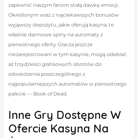
zapewnić naszym fanom stałą dawkę emocji.
Określonym wraz z najciekawszych bonusów
wyjąwszy depozytu, jakie oferują kasyna, to
właśnie darmowe spiny na automaty z
pierwotnego oferty. Gracza jeszcze
niezarejestrowani w tym kasynie, mogą odebrać
aż trzydzieści gratisowych obrotów do
odwiedzenia poszczególnego z
najpopularniejszych automatów w pierwotnego
palecie — Book of Dead.
Inne Gry Dostępne W
Ofercie Kasyna Na