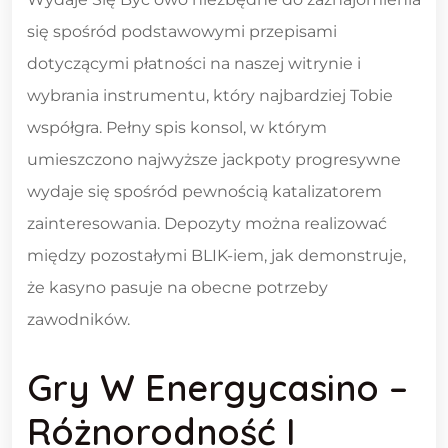
się spośród podstawowymi przepisami
dotyczącymi płatności na naszej witrynie i
wybrania instrumentu, który najbardziej Tobie
współgra. Pełny spis konsol, w którym
umieszczono najwyższe jackpoty progresywne
wydaje się spośród pewnością katalizatorem
zainteresowania. Depozyty można realizować
między pozostałymi BLIK-iem, jak demonstruje,
że kasyno pasuje na obecne potrzeby
zawodników.
Gry W Energycasino –
Różnorodność I