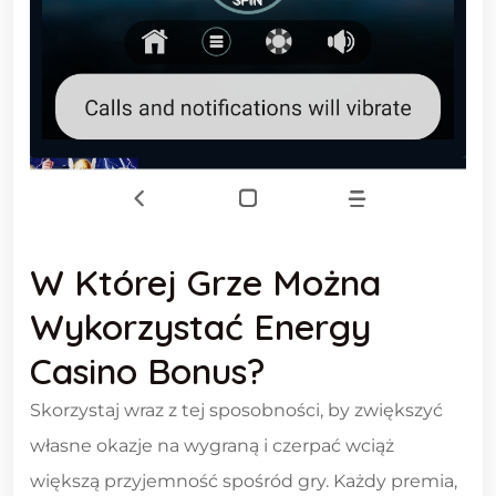
W Której Grze Można
Wykorzystać Energy
Casino Bonus?
Skorzystaj wraz z tej sposobności, by zwiększyć
własne okazje na wygraną i czerpać wciąż
większą przyjemność spośród gry. Każdy premia,