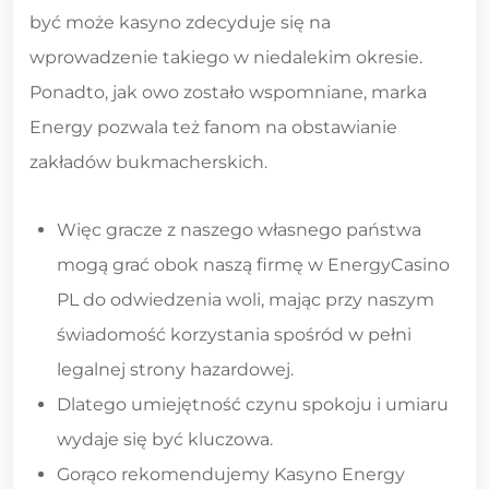
być może kasyno zdecyduje się na
wprowadzenie takiego w niedalekim okresie.
Ponadto, jak owo zostało wspomniane, marka
Energy pozwala też fanom na obstawianie
zakładów bukmacherskich.
Więc gracze z naszego własnego państwa
mogą grać obok naszą firmę w EnergyCasino
PL do odwiedzenia woli, mając przy naszym
świadomość korzystania spośród w pełni
legalnej strony hazardowej.
Dlatego umiejętność czynu spokoju i umiaru
wydaje się być kluczowa.
Gorąco rekomendujemy Kasyno Energy