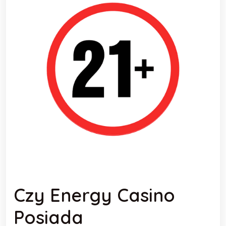
Czy Energy Casino
Posiada