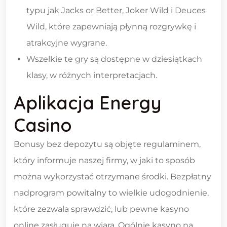
typu jak Jacks or Better, Joker Wild i Deuces
Wild, które zapewniają płynną rozgrywkę i
atrakcyjne wygrane.
Wszelkie te gry są dostępne w dziesiątkach
klasy, w różnych interpretacjach.
Aplikacja Energy
Casino
Bonusy bez depozytu są objęte regulaminem,
który informuje naszej firmy, w jaki to sposób
można wykorzystać otrzymane środki. Bezpłatny
nadprogram powitalny to wielkie udogodnienie,
które zezwala sprawdzić, lub pewne kasyno
online zasługuje na wiara. Ogólnie kasyno na