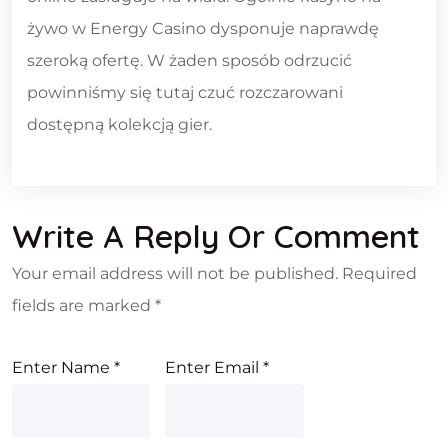
żywo w Energy Casino dysponuje naprawdę
szeroką ofertę. W żaden sposób odrzucić
powinniśmy się tutaj czuć rozczarowani
dostępną kolekcją gier.
Write A Reply Or Comment
Your email address will not be published.
Required
fields are marked
*
Enter Name
*
Enter Email
*