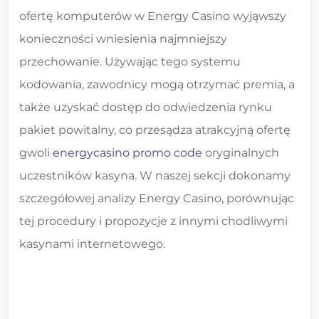
ofertę komputerów w Energy Casino wyjąwszy
konieczności wniesienia najmniejszy
przechowanie. Używając tego systemu
kodowania, zawodnicy mogą otrzymać premia, a
także uzyskać dostęp do odwiedzenia rynku
pakiet powitalny, co przesądza atrakcyjną ofertę
gwoli
energycasino promo code
oryginalnych
uczestników kasyna. W naszej sekcji dokonamy
szczegółowej analizy Energy Casino, porównując
tej procedury i propozycje z innymi chodliwymi
kasynami internetowego.