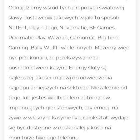
Odnajdziemy wśród tych propozycji światowej
sławy dostawców takowych w jaki to sposób
NetEnt, Play’n Jego, Novomatic, BF Games,
Pragmatic Play, Wazdan, Gamomat, Big Time
Gaming, Bally Wulff i wiele innych. Możemy więc
być przekonani, że przekazywane za
pośrednictwem kasyno Energy sloty są
najlepszej jakości i należą do odwiedzenia
najpopularniejszych na sektorze. Niezależnie od
tego, lub jesteś wielbicielem automatów,
imponujących gier stołowych, czy emocji na
żywo w własnym kasynie live, całokształt wydaje
się być dostępne w doskonałej jakości na
monitorze twojego telefonu.