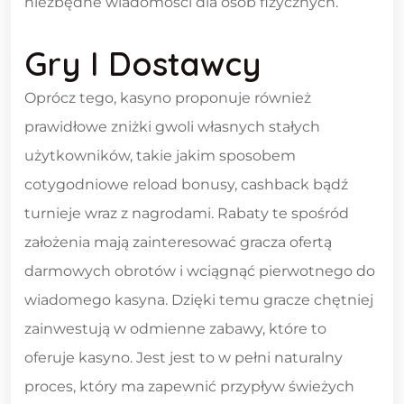
niezbędne wiadomości dla osób fizycznych.
Gry I Dostawcy
Oprócz tego, kasyno proponuje również
prawidłowe zniżki gwoli własnych stałych
użytkowników, takie jakim sposobem
cotygodniowe reload bonusy, cashback bądź
turnieje wraz z nagrodami. Rabaty te spośród
założenia mają zainteresować gracza ofertą
darmowych obrotów i wciągnąć pierwotnego do
wiadomego kasyna. Dzięki temu gracze chętniej
zainwestują w odmienne zabawy, które to
oferuje kasyno. Jest jest to w pełni naturalny
proces, który ma zapewnić przypływ świeżych