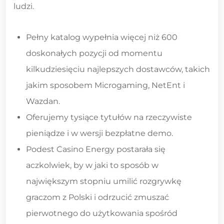
ludzi.
Pełny katalog wypełnia więcej niż 600
doskonałych pozycji od momentu
kilkudziesięciu najlepszych dostawców, takich
jakim sposobem Microgaming, NetEnt i
Wazdan.
Oferujemy tysiące tytułów na rzeczywiste
pieniądze i w wersji bezpłatne demo.
Podest Casino Energy postarała się
aczkolwiek, by w jaki to sposób w
największym stopniu umilić rozgrywkę
graczom z Polski i odrzucić zmuszać
pierwotnego do użytkowania spośród