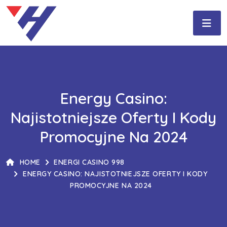
Energy Casino:
Najistotniejsze Oferty I Kody
Promocyjne Na 2024
HOME
ENERGI CASINO 998
ENERGY CASINO: NAJISTOTNIEJSZE OFERTY I KODY
PROMOCYJNE NA 2024