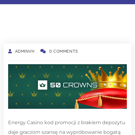
ADMINVH
0 COMMENTS
Energy Casino kod promocji z brakiem depozytu
daje graczom szansę na wypróbowanie bogatą