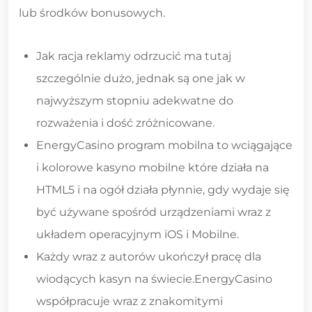
lub środków bonusowych.
Jak racja reklamy odrzucić ma tutaj
szczególnie dużo, jednak są one jak w
najwyższym stopniu adekwatne do
rozważenia i dość zróżnicowane.
EnergyCasino program mobilna to wciągające
i kolorowe kasyno mobilne które działa na
HTML5 i na ogół działa płynnie, gdy wydaje się
być używane spośród urządzeniami wraz z
układem operacyjnym iOS i Mobilne.
Każdy wraz z autorów ukończył pracę dla
wiodących kasyn na świecie.EnergyCasino
współpracuje wraz z znakomitymi