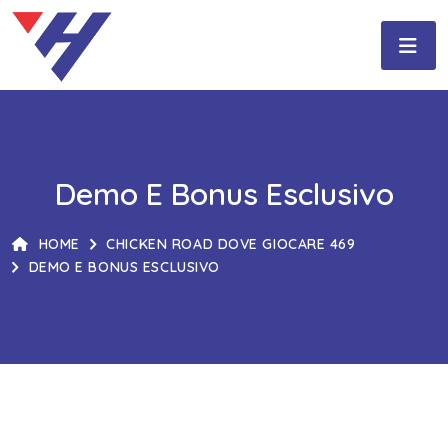
Demo E Bonus Esclusivo
HOME
CHICKEN ROAD DOVE GIOCARE 469
DEMO E BONUS ESCLUSIVO