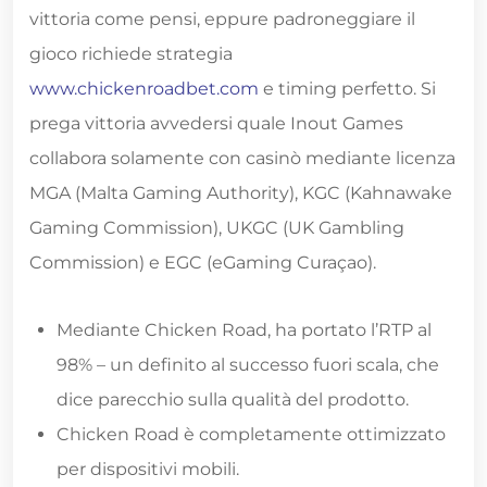
vittoria come pensi, eppure padroneggiare il
gioco richiede strategia
www.chickenroadbet.com
e timing perfetto. Si
prega vittoria avvedersi quale Inout Games
collabora solamente con casinò mediante licenza
MGA (Malta Gaming Authority), KGC (Kahnawake
Gaming Commission), UKGC (UK Gambling
Commission) e EGC (eGaming Curaçao).
Mediante Chicken Road, ha portato l’RTP al
98% – un definito al successo fuori scala, che
dice parecchio sulla qualità del prodotto.
Chicken Road è completamente ottimizzato
per dispositivi mobili.