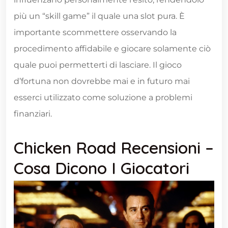
più un “skill game” il quale una slot pura. È
importante scommettere osservando la
procedimento affidabile e giocare solamente ciò
quale puoi permetterti di lasciare. Il gioco
d’fortuna non dovrebbe mai e in futuro mai
esserci utilizzato come soluzione a problemi
finanziari.
Chicken Road Recensioni –
Cosa Dicono I Giocatori