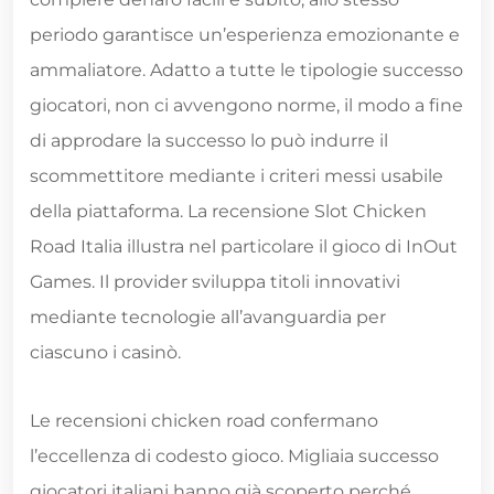
periodo garantisce un’esperienza emozionante e
ammaliatore. Adatto a tutte le tipologie successo
giocatori, non ci avvengono norme, il modo a fine
di approdare la successo lo può indurre il
scommettitore mediante i criteri messi usabile
della piattaforma. La recensione Slot Chicken
Road Italia illustra nel particolare il gioco di InOut
Games. Il provider sviluppa titoli innovativi
mediante tecnologie all’avanguardia per
ciascuno i casinò.
Le recensioni chicken road confermano
l’eccellenza di codesto gioco. Migliaia successo
giocatori italiani hanno già scoperto perché