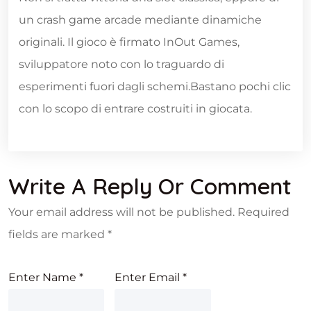
un crash game arcade mediante dinamiche
originali. Il gioco è firmato InOut Games,
sviluppatore noto con lo traguardo di
esperimenti fuori dagli schemi.Bastano pochi clic
con lo scopo di entrare costruiti in giocata.
Write A Reply Or Comment
Your email address will not be published.
Required
fields are marked
*
Enter Name
*
Enter Email
*