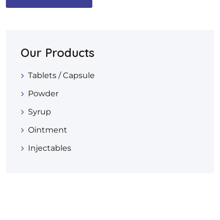
Our Products
Tablets / Capsule
Powder
Syrup
Ointment
Injectables