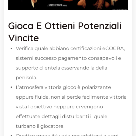
Gioca E Ottieni Potenziali
Vincite
Verifica quale abbiano certificazioni eCOGRA,
sistemi successo pagamento consapevoli e
supporto clientela osservando la della
penisola.
L’atmosfera vittoria gioco è polarizzante
eppure fluida, non si perde facilmente vittoria
vista l’obiettivo neppure ci vengono
effettuate dettagli disturbanti il quale
turbano il giocatore.
Quattro modalità varie per adattarsi a ogni