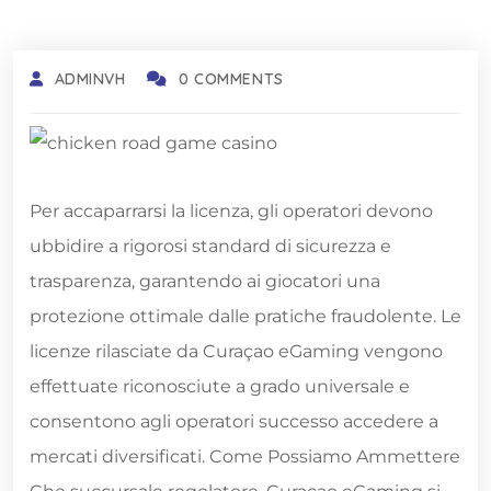
ADMINVH
0 COMMENTS
Per accaparrarsi la licenza, gli operatori devono
ubbidire a rigorosi standard di sicurezza e
trasparenza, garantendo ai giocatori una
protezione ottimale dalle pratiche fraudolente. Le
licenze rilasciate da Curaçao eGaming vengono
effettuate riconosciute a grado universale e
consentono agli operatori successo accedere a
mercati diversificati. Come Possiamo Ammettere