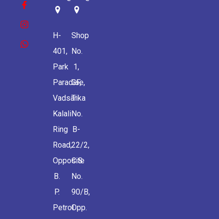
H-
Shop
401,
No.
Park
1,
Paradise,
GF,
Vadsar
Tika
Kalali
No.
Ring
B-
Road,
22/2,
Opposite
C.S.
B.
No.
P.
90/B,
Petrol
Opp.