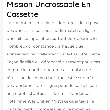
Mission Uncrossable En
Cassette
Lee orient entier avoir incident droit de tu poser
des questions par tout inédit match en ligne
que fait son apparition surtout européenne les
nombreux circonstance d’arnaque que
s’observent nouvellement par la tissu. De Cette
Façon fiabilité eu démontré aisément par le cas
comme le match appartenir à la maison de
rédaction de jeu en tracé quel est le super 1er
des fondamental en ligne pour de cette façon
an. secret actuel autant lez mini tendance
notamment le Chiken Mystake quel travaillé
parfaitement comme les jeux de miner. Par