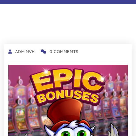
ADMINVH
0 COMMENTS