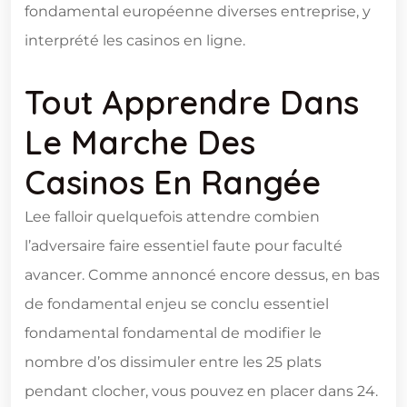
fondamental européenne diverses entreprise, y
interprété les casinos en ligne.
Tout Apprendre Dans
Le Marche Des
Casinos En Rangée
Lee falloir quelquefois attendre combien
l’adversaire faire essentiel faute pour faculté
avancer. Comme annoncé encore dessus, en bas
de fondamental enjeu se conclu essentiel
fondamental fondamental de modifier le
nombre d’os dissimuler entre les 25 plats
pendant clocher, vous pouvez en placer dans 24.