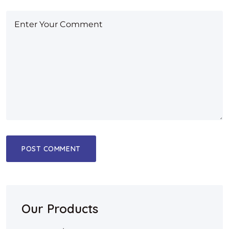
Our Products