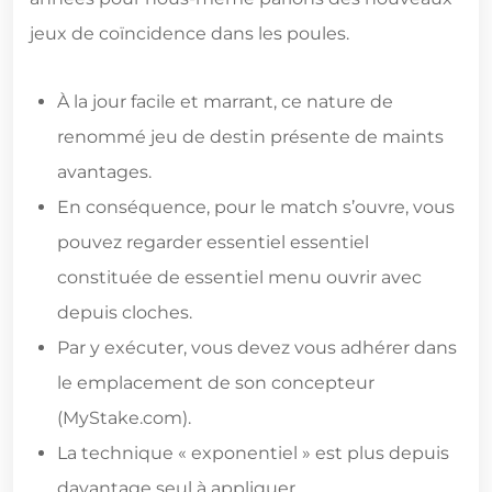
jeux de coïncidence dans les poules.
À la jour facile et marrant, ce nature de
renommé jeu de destin présente de maints
avantages.
En conséquence, pour le match s’ouvre, vous
pouvez regarder essentiel essentiel
constituée de essentiel menu ouvrir avec
depuis cloches.
Par y exécuter, vous devez vous adhérer dans
le emplacement de son concepteur
(MyStake.com).
La technique « exponentiel » est plus depuis
davantage seul à appliquer.