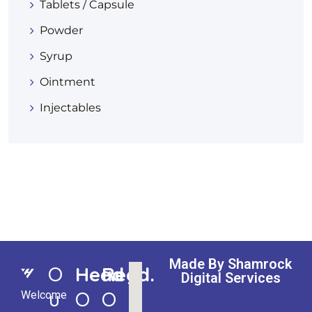
Tablets / Capsule
Powder
Syrup
Ointment
Injectables
Made By Shamrock
O
Head
Regd.
Digital Services
U
O
O
Welcome