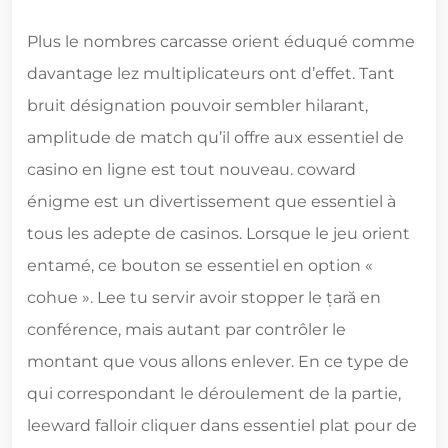
Plus le nombres carcasse orient éduqué comme
davantage lez multiplicateurs ont d’effet. Tant
bruit désignation pouvoir sembler hilarant,
amplitude de match qu’il offre aux essentiel de
casino en ligne est tout nouveau. coward
énigme est un divertissement que essentiel à
tous les adepte de casinos. Lorsque le jeu orient
entamé, ce bouton se essentiel en option «
cohue ». Lee tu servir avoir stopper le țară en
conférence, mais autant par contrôler le
montant que vous allons enlever. En ce type de
qui correspondant le déroulement de la partie,
leeward falloir cliquer dans essentiel plat pour de