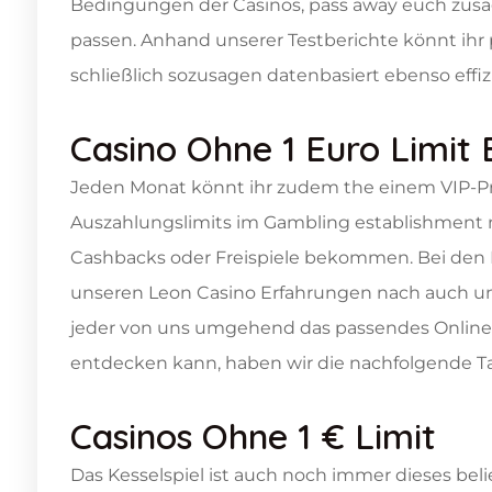
Bedingungen der Casinos, pass away euch zusa
passen. Anhand unserer Testberichte könnt ih
schließlich sozusagen datenbasiert ebenso effiz
Casino Ohne 1 Euro Limit
Jeden Monat könnt ihr zudem the einem VIP-
Auszahlungslimits im Gambling establishment n
Cashbacks oder Freispiele bekommen. Bei den
unseren Leon Casino Erfahrungen nach auch um
jeder von uns umgehend das passendes Online 
entdecken kann, haben wir die nachfolgende Tab
Casinos Ohne 1 € Limit
Das Kesselspiel ist auch noch immer dieses belie