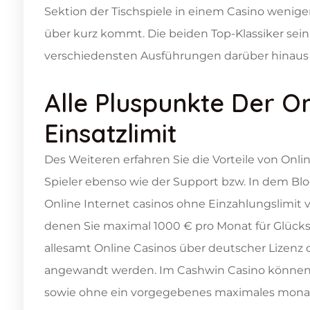
Sektion der Tischspiele in einem Casino weniger 
über kurz kommt. Die beiden Top-Klassiker sein
verschiedensten Ausführungen darüber hinaus 
Alle Pluspunkte Der O
Einsatzlimit
Des Weiteren erfahren Sie die Vorteile von Onli
Spieler ebenso wie der Support bzw. In dem Blo
Online Internet casinos ohne Einzahlungslimit vo
denen Sie maximal 1000 € pro Monat für Glücks
allesamt Online Casinos über deutscher Lizenz
angewandt werden. Im Cashwin Casino können S
sowie ohne ein vorgegebenes maximales monatli