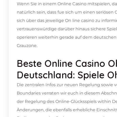
Wenn Sie in einem Online Casino mitspielen, das
natürlich sein, dass fue sich um einen seriösen G
sich über das jeweilige On line casino zu inform
vertrauenswürdige darüber hinaus sichere Spie
operieren weiterhin gerade auf dem deutschen
Grauzone.
Beste Online Casino Oh
Deutschland: Spiele Oh
Die zentralen Infos zur neuen Regelung sowi
Boundaries verraten wir euch in diesem Abschn
der Regelung des Online-Glücksspiels within De
Änderungen, die ebenfalls erhebliche Einschnitt