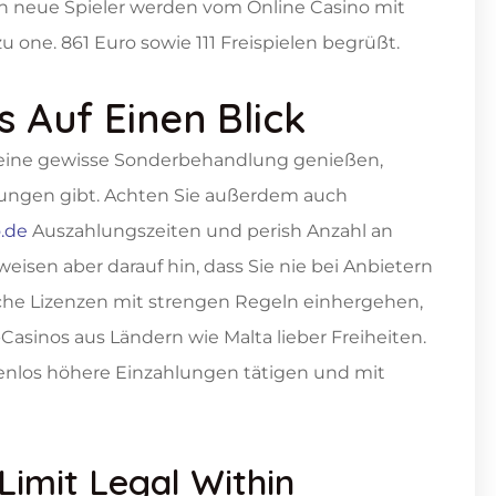
nn neue Spieler werden vom Online Casino mit
 one. 861 Euro sowie 111 Freispielen begrüßt.
s Auf Einen Blick
 eine gewisse Sonderbehandlung genießen,
ahlungen gibt. Achten Sie außerdem auch
o.de
Auszahlungszeiten und perish Anzahl an
eisen aber darauf hin, dass Sie nie bei Anbietern
che Lizenzen mit strengen Regeln einhergehen,
-Casinos aus Ländern wie Malta lieber Freiheiten.
enlos höhere Einzahlungen tätigen und mit
Limit Legal Within