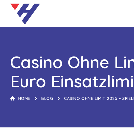
Casino Ohne Lim
Euro Einsatzlimi
HOME
BLOG
CASINO OHNE LIMIT 2025 » SPIE