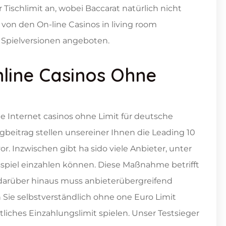
Tischlimit an, wobei Baccarat natürlich nicht
 von den On-line Casinos in living room
Spielversionen angeboten.
nline Casinos Ohne
ne Internet casinos ohne Limit für deutsche
gbeitrag stellen unsereiner Ihnen die Leading 10
r. Inzwischen gibt ha sido viele Anbieter, unter
spiel einzahlen können. Diese Maßnahme betrifft
 darüber hinaus muss anbieterübergreifend
ie selbstverständlich ohne one Euro Limit
ches Einzahlungslimit spielen. Unser Testsieger