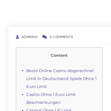
ADMINVH
0 COMMENTS
Content
Beste Online Casino Abgerechnet
Limit In Deutschland: Spiele Ohne 1
Euro Limit
Casino Ohne 1 Euro Limit
Beschränkungen
Casinos Ohne 1 € Limit