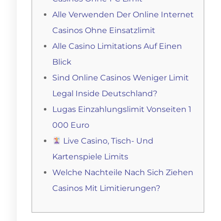
Alle Verwenden Der Online Internet
Casinos Ohne Einsatzlimit
Alle Casino Limitations Auf Einen
Blick
Sind Online Casinos Weniger Limit
Legal Inside Deutschland?
Lugas Einzahlungslimit Vonseiten 1
000 Euro
Live Casino, Tisch- Und
Kartenspiele Limits
Welche Nachteile Nach Sich Ziehen
Casinos Mit Limitierungen?