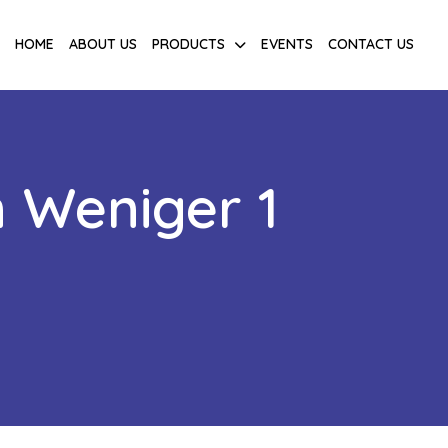
HOME
ABOUT US
PRODUCTS
EVENTS
CONTACT US
n Weniger 1