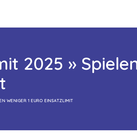
it 2025 » Spiele
t
LEN WENIGER 1 EURO EINSATZLIMIT