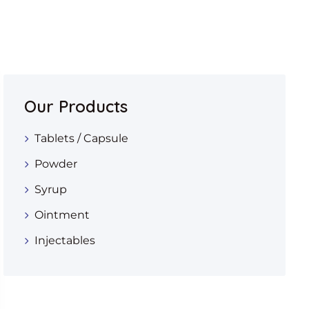
Our Products
Tablets / Capsule
Powder
Syrup
Ointment
Injectables