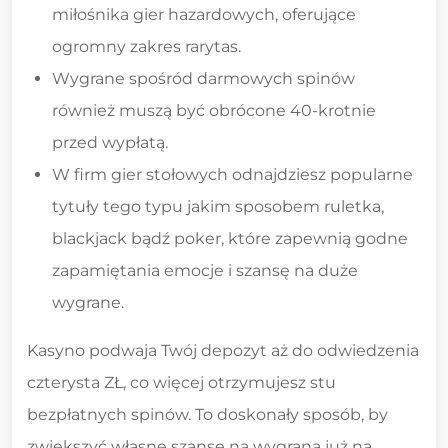
miłośnika gier hazardowych, oferujące
ogromny zakres rarytas.
Wygrane spośród darmowych spinów
również muszą być obrócone 40-krotnie
przed wypłatą.
W firm gier stołowych odnajdziesz popularne
tytuły tego typu jakim sposobem ruletka,
blackjack bądź poker, które zapewnią godne
zapamiętania emocje i szansę na duże
wygrane.
Kasyno podwaja Twój depozyt aż do odwiedzenia
czterysta ZŁ, co więcej otrzymujesz stu
bezpłatnych spinów. To doskonały sposób, by
zwiększyć własne szanse na wygraną już na