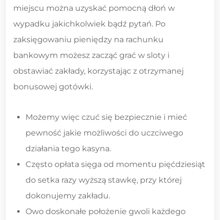
miejscu można uzyskać pomocną dłoń w
wypadku jakichkolwiek bądź pytań. Po
zaksięgowaniu pieniędzy na rachunku
bankowym możesz zacząć grać w sloty i
obstawiać zakłady, korzystając z otrzymanej
bonusowej gotówki.
Możemy więc czuć się bezpiecznie i mieć
pewność jakie możliwości do uczciwego
działania tego kasyna.
Często opłata sięga od momentu pięćdziesiąt
do setka razy wyższą stawkę, przy której
dokonujemy zakładu.
Owo doskonałe położenie gwoli każdego