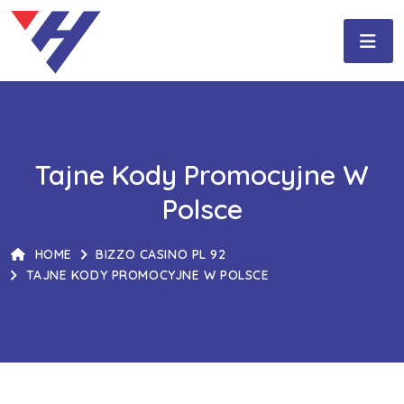
Tajne Kody Promocyjne W
Polsce
HOME
BIZZO CASINO PL 92
TAJNE KODY PROMOCYJNE W POLSCE