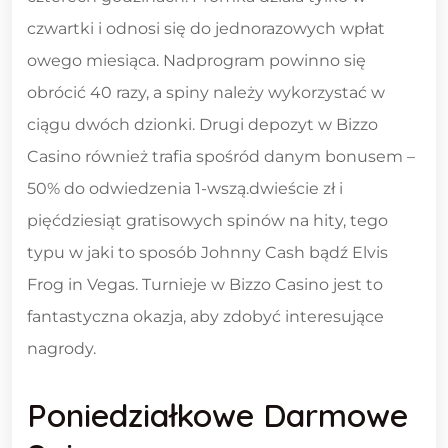
czwartki i odnosi się do jednorazowych wpłat
owego miesiąca. Nadprogram powinno się
obrócić 40 razy, a spiny należy wykorzystać w
ciągu dwóch dzionki. Drugi depozyt w Bizzo
Casino również trafia spośród danym bonusem –
50% do odwiedzenia 1-wszą.dwieście zł i
pięćdziesiąt gratisowych spinów na hity, tego
typu w jaki to sposób Johnny Cash bądź Elvis
Frog in Vegas. Turnieje w Bizzo Casino jest to
fantastyczna okazja, aby zdobyć interesujące
nagrody.
Poniedziałkowe Darmowe