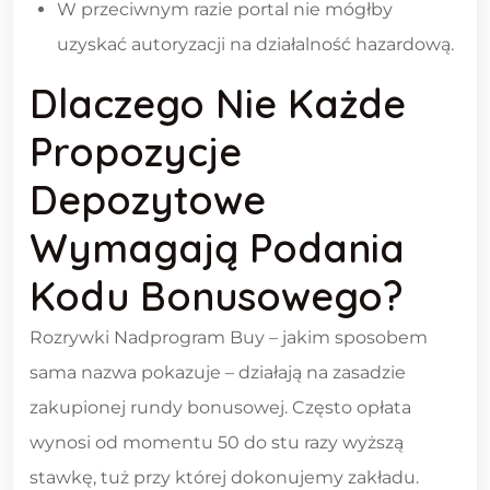
W przeciwnym razie portal nie mógłby
uzyskać autoryzacji na działalność hazardową.
Dlaczego Nie Każde
Propozycje
Depozytowe
Wymagają Podania
Kodu Bonusowego?
Rozrywki Nadprogram Buy – jakim sposobem
sama nazwa pokazuje – działają na zasadzie
zakupionej rundy bonusowej. Często opłata
wynosi od momentu 50 do stu razy wyższą
stawkę, tuż przy której dokonujemy zakładu.