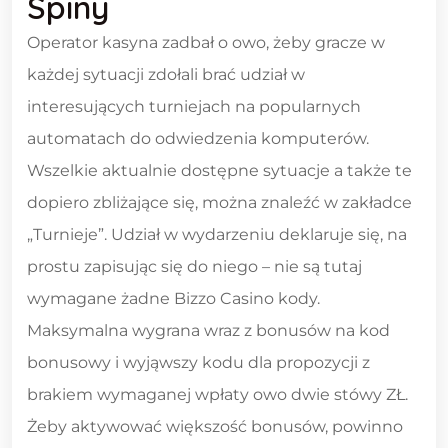
Spiny
Operator kasyna zadbał o owo, żeby gracze w
każdej sytuacji zdołali brać udział w
interesujących turniejach na popularnych
automatach do odwiedzenia komputerów.
Wszelkie aktualnie dostępne sytuacje a także te
dopiero zbliżające się, można znaleźć w zakładce
„Turnieje”. Udział w wydarzeniu deklaruje się, na
prostu zapisując się do niego – nie są tutaj
wymagane żadne Bizzo Casino kody.
Maksymalna wygrana wraz z bonusów na kod
bonusowy i wyjąwszy kodu dla propozycji z
brakiem wymaganej wpłaty owo dwie stówy ZŁ.
Żeby aktywować większość bonusów, powinno