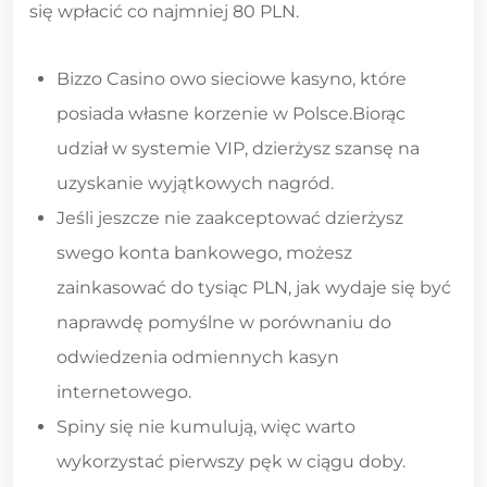
się wpłacić co najmniej 80 PLN.
Bizzo Casino owo sieciowe kasyno, które
posiada własne korzenie w Polsce.Biorąc
udział w systemie VIP, dzierżysz szansę na
uzyskanie wyjątkowych nagród.
Jeśli jeszcze nie zaakceptować dzierżysz
swego konta bankowego, możesz
zainkasować do tysiąc PLN, jak wydaje się być
naprawdę pomyślne w porównaniu do
odwiedzenia odmiennych kasyn
internetowego.
Spiny się nie kumulują, więc warto
wykorzystać pierwszy pęk w ciągu doby.