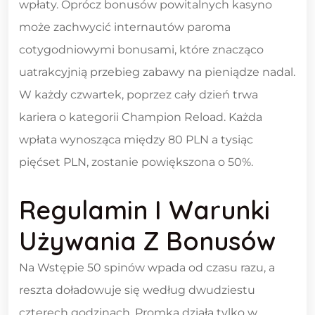
wpłaty. Oprócz bonusów powitalnych kasyno
może zachwycić internautów paroma
cotygodniowymi bonusami, które znacząco
uatrakcyjnią przebieg zabawy na pieniądze nadal.
W każdy czwartek, poprzez cały dzień trwa
kariera o kategorii Champion Reload. Każda
wpłata wynosząca między 80 PLN a tysiąc
pięćset PLN, zostanie powiększona o 50%.
Regulamin I Warunki
Używania Z Bonusów
Na Wstępie 50 spinów wpada od czasu razu, a
reszta doładowuje się według dwudziestu
czterech godzinach. Promka działa tylko w