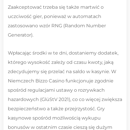
Zaakceptować trzeba się także martwić o
uczciwość gier, ponieważ w automatach
zastosowano wzór RNG (Random Number
Generator).
Wpłacając środki w te dni, dostaniemy dodatek,
którego wysokość zależy od czasu kwoty, jaką
zdecydujemy się przelać na saldo w kasynie. W
Niemczech Bizzo Casino funkcjonuje zgodnie
spośród regulacjami ustawy o rozrywkach
hazardowych (GlüStV 2021), co co więcej zwiększa
bezpieczeństwo a także przejrzystość. Gry
kasynowe spośród możliwością wykupu
bonusów w ostatnim czasie cieszą się dużym