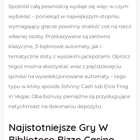
Spośród całą pewnością wydaje się więc w czym
wybierać – poniekąd w największym stopniu
wymagający gracze powinny znaleźć coś na rzecz
własnej osoby. Przekazywane są zarówno
klasyczne, 3-bębnowe automaty, jak i
tematyczne sloty z wysokimi jackpotami. Oprócz
tegoż można skorzystać wraz z pięćdziesięciu
spinów na wyselekcjonowane automaty – tego
typu w który sposób Johnny Cash lub Elvis Frog
in Vegas. Oba bonusy pieniężne są przysługujące
natychmiast na dokonaniu depozytu.
Najistotniejsze Gry W
Bibliotece Bizzo Casino