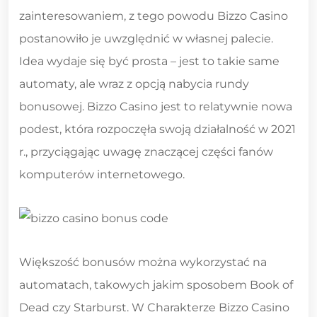
zainteresowaniem, z tego powodu Bizzo Casino
postanowiło je uwzględnić w własnej palecie.
Idea wydaje się być prosta – jest to takie same
automaty, ale wraz z opcją nabycia rundy
bonusowej. Bizzo Casino jest to relatywnie nowa
podest, która rozpoczęła swoją działalność w 2021
r., przyciągając uwagę znaczącej części fanów
komputerów internetowego.
Większość bonusów można wykorzystać na
automatach, takowych jakim sposobem Book of
Dead czy Starburst. W Charakterze Bizzo Casino