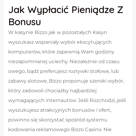
Jak Wypłacić Pieniądze Z
Bonusu
W kasynie Bizzo jak w pozostałych Kasyn
wyszukasz wspaniały wybór ekscytujących
komputerów, które zapewnią Wam godziny
niezapomnianej uciechy. Niezależnie od czasu
owego, bądź preferujesz rozrywki stołowe, lub
zabawy slotowe, Bizzo proponuje szeroki wybór,
który zadowoli chociażby najbardziej
wymagających internautów. Jeśli Rozchodzi, jeśli
wyszukujesz atrakcyjnych bonusów i ofert,
powinno się skorzystać spośród systemu
kodowania reklamowego Bizzo Casino. Nie