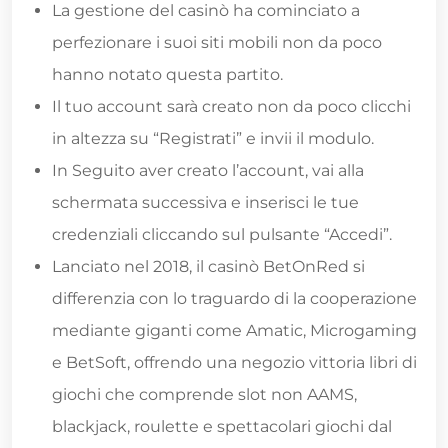
La gestione del casinò ha cominciato a
perfezionare i suoi siti mobili non da poco
hanno notato questa partito.
Il tuo account sarà creato non da poco clicchi
in altezza su “Registrati” e invii il modulo.
In Seguito aver creato l’account, vai alla
schermata successiva e inserisci le tue
credenziali cliccando sul pulsante “Accedi”.
Lanciato nel 2018, il casinò BetOnRed si
differenzia con lo traguardo di la cooperazione
mediante giganti come Amatic, Microgaming
e BetSoft, offrendo una negozio vittoria libri di
giochi che comprende slot non AAMS,
blackjack, roulette e spettacolari giochi dal