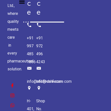
C
C
Ltd.,
E
E
where
quality
meets
care
+91
+91
in
997
972
every
485
496
pharmaceutical
1856
4243
solution.
info@vhlifecare.com
info@vhlifecare.com
H-
Shop
401,
No.