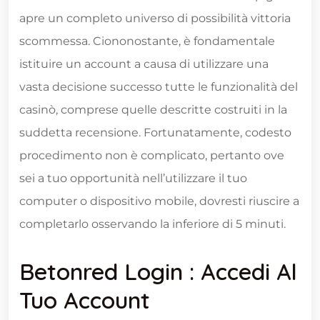
apre un completo universo di possibilità vittoria
scommessa. Ciononostante, è fondamentale
istituire un account a causa di utilizzare una
vasta decisione successo tutte le funzionalità del
casinò, comprese quelle descritte costruiti in la
suddetta recensione. Fortunatamente, codesto
procedimento non è complicato, pertanto ove
sei a tuo opportunità nell’utilizzare il tuo
computer o dispositivo mobile, dovresti riuscire a
completarlo osservando la inferiore di 5 minuti.
Betonred Login : Accedi Al
Tuo Account