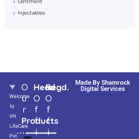
Ointment
Injectables
Made By Shamrock
O
Head
Regd.
Digital Services
U
O
O
Welcome
to
R
F
F
VH
Products
F
F
LifeCare
I
I
Pvt.