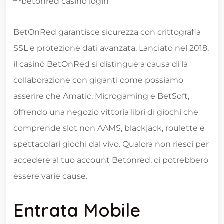
BetOnRed garantisce sicurezza con crittografia
SSL e protezione dati avanzata. Lanciato nel 2018,
il casinò BetOnRed si distingue a causa di la
collaborazione con giganti come possiamo
asserire che Amatic, Microgaming e BetSoft,
offrendo una negozio vittoria libri di giochi che
comprende slot non AAMS, blackjack, roulette e
spettacolari giochi dal vivo. Qualora non riesci per
accedere al tuo account Betonred, ci potrebbero
essere varie cause.
Entrata Mobile