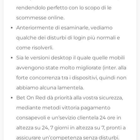
rendendolo perfetto con lo scopo di le
scommesse online.
Anteriormente di esaminarle, vediamo
qualche dei disturbi di login più normali e
come risolverli.
Sia le versioni desktop il quale quelle mobili
avvengono state molto migliorate (inter. alla
forte concorrenza tra i dispositivi, quindi non
abbiamo alcuna lamentela.
Bet On Red dà priorità alla vostra sicurezza,
mediante metodi vittoria pagamento
consapevoli e un’sevizio clientela 24 ore in
altezza su 24, 7 giorni in altezza su 7, pronti a
assicurare un’competenza senza disturbi.