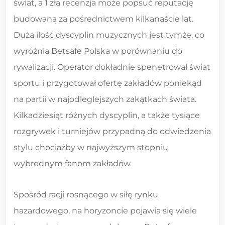
świat, a 1 zła recenzja może popsuć reputację
budowaną za pośrednictwem kilkanaście lat.
Duża ilość dyscyplin muzycznych jest tymże, co
wyróżnia Betsafe Polska w porównaniu do
rywalizacji. Operator dokładnie spenetrował świat
sportu i przygotował ofertę zakładów poniekąd
na partii w najodleglejszych zakątkach świata.
Kilkadziesiąt różnych dyscyplin, a także tysiące
rozgrywek i turniejów przypadną do odwiedzenia
stylu chociażby w najwyższym stopniu
wybrednym fanom zakładów.
Spośród racji rosnącego w siłę rynku
hazardowego, na horyzoncie pojawia się wiele