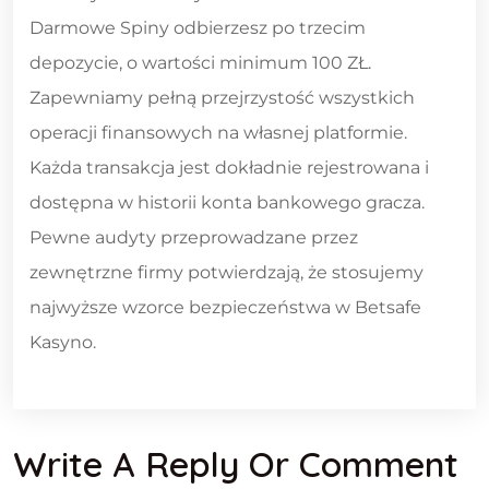
Darmowe Spiny odbierzesz po trzecim
depozycie, o wartości minimum 100 ZŁ.
Zapewniamy pełną przejrzystość wszystkich
operacji finansowych na własnej platformie.
Każda transakcja jest dokładnie rejestrowana i
dostępna w historii konta bankowego gracza.
Pewne audyty przeprowadzane przez
zewnętrzne firmy potwierdzają, że stosujemy
najwyższe wzorce bezpieczeństwa w Betsafe
Kasyno.
Write A Reply Or Comment