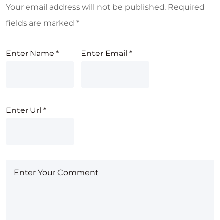
Your email address will not be published.
Required
fields are marked
*
Enter Name
*
Enter Email
*
Enter Url
*