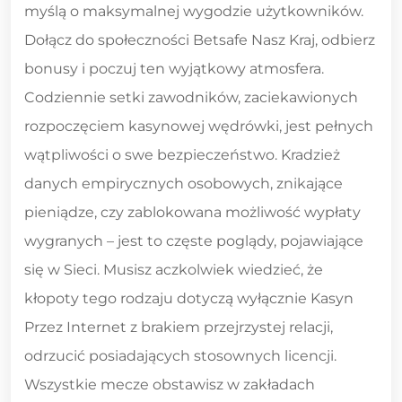
myślą o maksymalnej wygodzie użytkowników.
Dołącz do społeczności Betsafe Nasz Kraj, odbierz
bonusy i poczuj ten wyjątkowy atmosfera.
Codziennie setki zawodników, zaciekawionych
rozpoczęciem kasynowej wędrówki, jest pełnych
wątpliwości o swe bezpieczeństwo. Kradzież
danych empirycznych osobowych, znikające
pieniądze, czy zablokowana możliwość wypłaty
wygranych – jest to częste poglądy, pojawiające
się w Sieci. Musisz aczkolwiek wiedzieć, że
kłopoty tego rodzaju dotyczą wyłącznie Kasyn
Przez Internet z brakiem przejrzystej relacji,
odrzucić posiadających stosownych licencji.
Wszystkie mecze obstawisz w zakładach