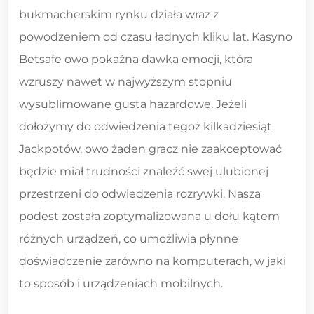
bukmacherskim rynku działa wraz z
powodzeniem od czasu ładnych kliku lat. Kasyno
Betsafe owo pokaźna dawka emocji, która
wzruszy nawet w najwyższym stopniu
wysublimowane gusta hazardowe. Jeżeli
dołożymy do odwiedzenia tegoż kilkadziesiąt
Jackpotów, owo żaden gracz nie zaakceptować
będzie miał trudności znaleźć swej ulubionej
przestrzeni do odwiedzenia rozrywki. Nasza
podest została zoptymalizowana u dołu kątem
różnych urządzeń, co umożliwia płynne
doświadczenie zarówno na komputerach, w jaki
to sposób i urządzeniach mobilnych.