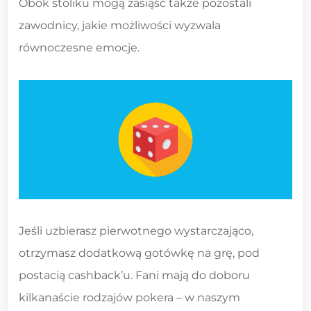
Obok stoliku mogą zasiąść także pozostali
zawodnicy, jakie możliwości wyzwala
równoczesne emocje.
Jeśli uzbierasz pierwotnego wystarczająco,
otrzymasz dodatkową gotówkę na grę, pod
postacią cashback’u. Fani mają do doboru
kilkanaście rodzajów pokera – w naszym