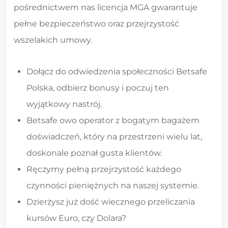
pośrednictwem nas licencja MGA gwarantuje
pełne bezpieczeństwo oraz przejrzystość
wszelakich umowy.
Dołącz do odwiedzenia społeczności Betsafe
Polska, odbierz bonusy i poczuj ten
wyjątkowy nastrój.
Betsafe owo operator z bogatym bagażem
doświadczeń, który na przestrzeni wielu lat,
doskonale poznał gusta klientów.
Ręczymy pełną przejrzystość każdego
czynności pieniężnych na naszej systemie.
Dzierżysz już dość wiecznego przeliczania
kursów Euro, czy Dolara?