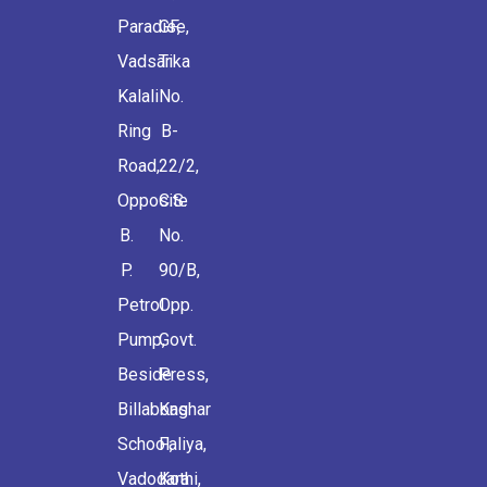
Paradise,
GF,
Vadsar
Tika
Kalali
No.
Ring
B-
Road,
22/2,
Opposite
C.S.
B.
No.
P.
90/B,
Petrol
Opp.
Pump,
Govt.
Beside
Press,
Billabong
Kashar
School,
Faliya,
Vadodara
Kothi,