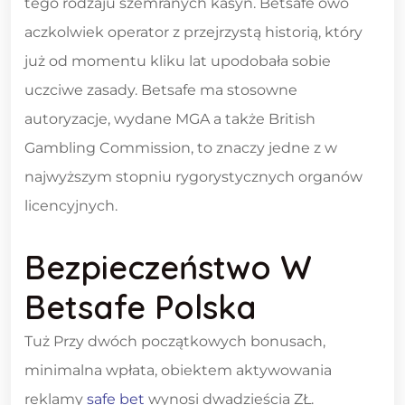
tego rodzaju szemranych kasyn. Betsafe owo
aczkolwiek operator z przejrzystą historią, który
już od momentu kliku lat upodobała sobie
uczciwe zasady. Betsafe ma stosowne
autoryzacje, wydane MGA a także British
Gambling Commission, to znaczy jedne z w
najwyższym stopniu rygorystycznych organów
licencyjnych.
Bezpieczeństwo W
Betsafe Polska
Tuż Przy dwóch początkowych bonusach,
minimalna wpłata, obiektem aktywowania
reklamy
safe bet
wynosi dwadzieścia ZŁ.