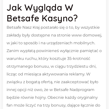
Jak Wygląda W
Betsafe Kasyno?
Betsafe Nasz Kraj postarało się o to, by wszystkie
zakłady były dostępne na stronie www domowej,
w jaki to sposób i na urządzeniach mobilnych.
Zanim wypłatą powinieneś wyłącznie pamiętać o
warunku ruchu, który kosztuje 35-krotność
otrzymanego bonusu, w ciągu trzydziestu dni,
licząc od miesiąca aktywowania reklamy. W
związku z bogatą ofertą, nie zaakceptować było
innej opcji niż owo, że w Betsafe Nadprogram
będzie równie hojny. Obecnie każdy oryginalny
fan może liczyć na trzy bonusy, dające łącznie do