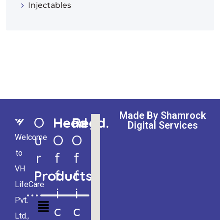
Injectables
Made By Shamrock
O
Head
Regd.
Digital Services
U
O
O
Welcome
to
R
F
F
VH
Products
F
F
LifeCare
I
I
Pvt.
C
C
Ltd.,