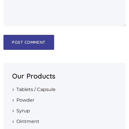
Our Products
Tablets / Capsule
Powder
Syrup
Ointment