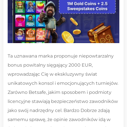
Ta uznawana marka proponuje niepowtarzalny
bonus powitalny sięgający 2000 EUR,
wprowadzając Cię w ekskluzywny świat
unikatowych konsol i emocjonujących turniejów.
Zarówno Betsafe, jakim sposobem i podmioty
licencyjne stawiają bezpieczeństwo zawodników
jako swój nadrzędny cel. Bardzo Dobrze zdają
samemu sprawę, że opinie zawodników idą w