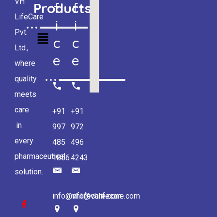
VH
Products
F
F
LifeCare
I
I
Pvt.
C
C
Ltd.,
E
E
where
quality
meets
care
+91
+91
in
997
972
every
485
496
pharmaceutical
1856
4243
solution.
info@vhlifecare.com
info@vhlifecare.com