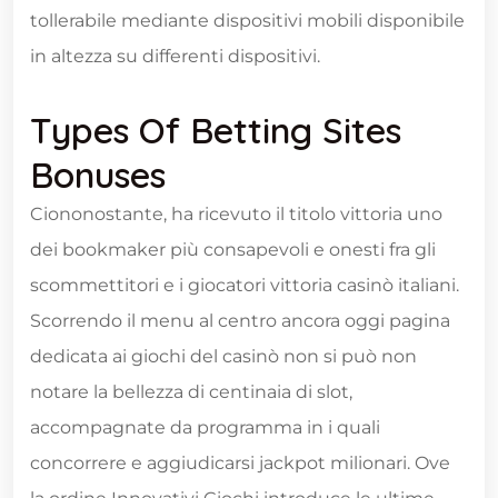
tollerabile mediante dispositivi mobili disponibile
in altezza su differenti dispositivi.
Types Of Betting Sites
Bonuses
Ciononostante, ha ricevuto il titolo vittoria uno
dei bookmaker più consapevoli e onesti fra gli
scommettitori e i giocatori vittoria casinò italiani.
Scorrendo il menu al centro ancora oggi pagina
dedicata ai giochi del casinò non si può non
notare la bellezza di centinaia di slot,
accompagnate da programma in i quali
concorrere e aggiudicarsi jackpot milionari. Ove