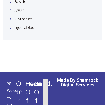
Powder
Syrup
Ointment
Injectables
Made By Shamrock
O
Head
Regd.
Digital Services
U
O
O
Welcome
to
R
F
F