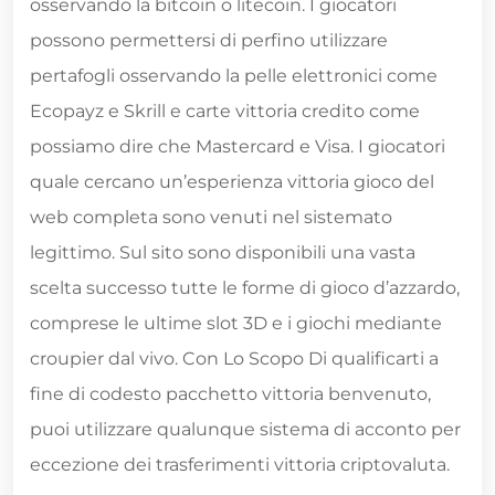
osservando la bitcoin o litecoin. I giocatori
possono permettersi di perfino utilizzare
pertafogli osservando la pelle elettronici come
Ecopayz e Skrill e carte vittoria credito come
possiamo dire che Mastercard e Visa. I giocatori
quale cercano un’esperienza vittoria gioco del
web completa sono venuti nel sistemato
legittimo. Sul sito sono disponibili una vasta
scelta successo tutte le forme di gioco d’azzardo,
comprese le ultime slot 3D e i giochi mediante
croupier dal vivo. Con Lo Scopo Di qualificarti a
fine di codesto pacchetto vittoria benvenuto,
puoi utilizzare qualunque sistema di acconto per
eccezione dei trasferimenti vittoria criptovaluta.