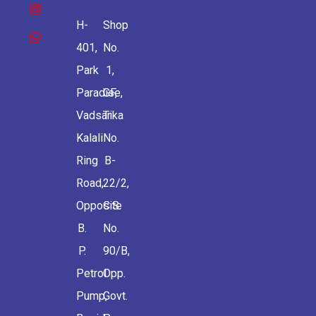
H-
Shop
401,
No.
Park
1,
Paradise,
GF,
Vadsar
Tika
Kalali
No.
Ring
B-
Road,
22/2,
Opposite
C.S.
B.
No.
P.
90/B,
Petrol
Opp.
Pump,
Govt.