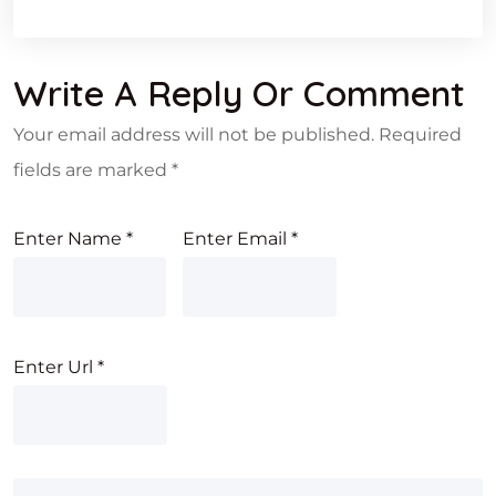
Write A Reply Or Comment
Your email address will not be published.
Required
fields are marked
*
Enter Name
*
Enter Email
*
Enter Url
*