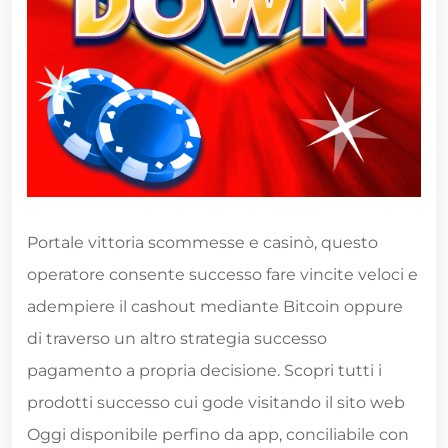
Portale vittoria scommesse e casinò, questo
operatore consente successo fare vincite veloci e
adempiere il cashout mediante Bitcoin oppure
di traverso un altro strategia successo
pagamento a propria decisione. Scopri tutti i
prodotti successo cui gode visitando il sito web
Oggi disponibile perfino da app, conciliabile con