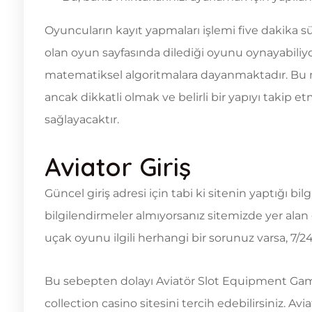
Oyuncuların kayıt yapmaları işlemi five dakika 
olan oyun sayfasında dilediği oyunu oynayabiliyo
matematiksel algoritmalara dayanmaktadır. Bu
ancak dikkatli olmak ve belirli bir yapıyı takip et
sağlayacaktır.
Aviator Giriş
Güncel giriş adresi için tabi ki sitenin yaptığı bi
bilgilendirmeler almıyorsanız sitemizde yer alan 
uçak oyunu ilgili herhangi bir sorunuz varsa, 7/24
Bu sebepten dolayı Aviatör Slot Equipment Gam
collection casino sitesini tercih edebilirsiniz. 