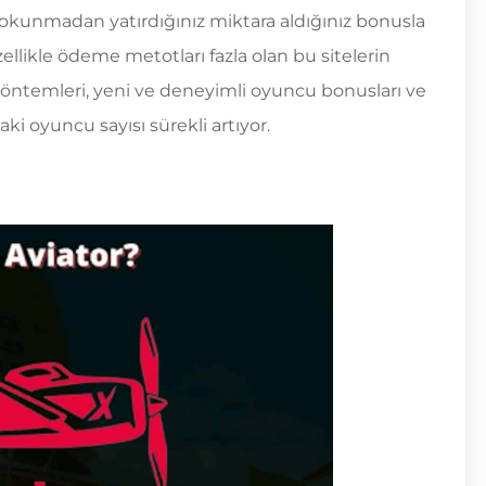
 dokunmadan yatırdığınız miktara aldığınız bonusla
llikle ödeme metotları fazla olan bu sitelerin
 yöntemleri, yeni ve deneyimli oyuncu bonusları ve
 oyuncu sayısı sürekli artıyor.