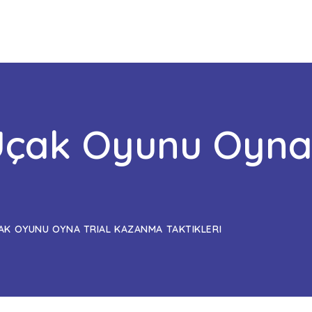
 Uçak Oyunu Oyn
ÇAK OYUNU OYNA TRIAL KAZANMA TAKTIKLERI