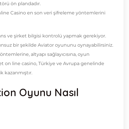
törü ön plandadır.
 Online Casino en son veri şifreleme yöntemlerini
ans ve şirket bilgisi kontrolü yapmak gerekiyor.
runsuz bir şekilde Aviator oyununu oynayabilirsiniz.
yöntemlerine, altyapı sağlayıcısına, oyun
Bet on line casino, Türkiye ve Avrupa genelinde
ik kazanmıştır.
ion Oyunu Nasıl