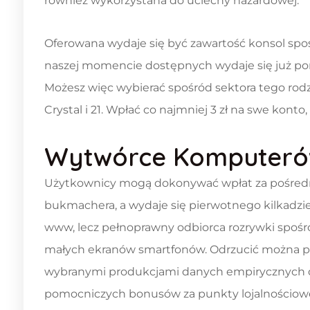
również wykorzystana do uciechy hazardowej.
Oferowana wydaje się być zawartość konsol spo
naszej momencie dostępnych wydaje się już pona
Możesz więc wybierać spośród sektora tego rodz
Crystal i 21. Wpłać co najmniej 3 zł na swe konto
Wytwórce Komputer
Użytkownicy mogą dokonywać wpłat za pośred
bukmachera, a wydaje się pierwotnego kilkadzies
www, lecz pełnoprawny odbiorca rozrywki spoś
małych ekranów smartfonów. Odrzucić można pom
wybranymi produkcjami danych empirycznych 
pomocniczych bonusów za punkty lojalnościowe