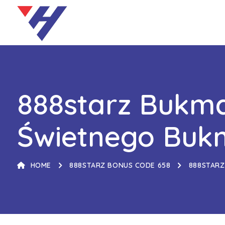
888starz Bukm
Świetnego Buk
HOME
888STARZ BONUS CODE 658
888STAR