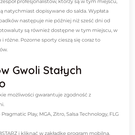
spół profesjonalistów, którzy są w tym miejscu,
 są natychmiast dopisywane do salda. Wypłata
padków następuje nie później niż sześć dni od
yptowaluty są również dostępne w tym miejscu, w
i różne. Pozorne sporty cieszą się coraz to
ów.
w Gwoli Stałych
no
jakie możliwości gwarantuje zgodność z
i.
– Pragmatic Play, MGA, Zitro, Salsa Technology, FLG
8STARZ i kliknąć w zakładkę program mobilna,