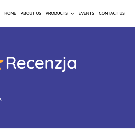
HOME
ABOUT US
PRODUCTS
EVENTS
CONTACT US
Recenzja
A