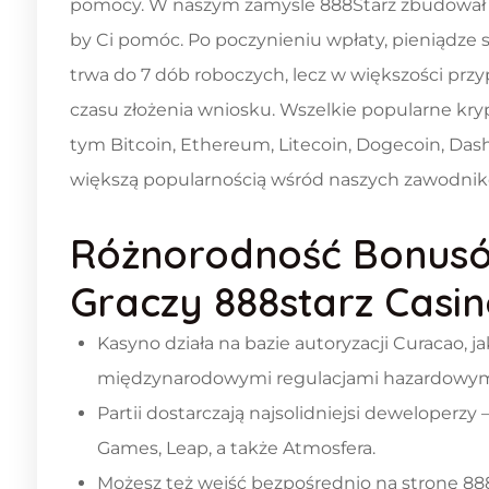
pomocy. W naszym zamysle 888Starz zbudował ze
by Ci pomóc. Po poczynieniu wpłaty, pieniądze
trwa do 7 dób roboczych, lecz w większości przy
czasu złożenia wniosku. Wszelkie popularne kr
tym Bitcoin, Ethereum, Litecoin, Dogecoin, Dash 
większą popularnością wśród naszych zawodnik
Różnorodność Bonusó
Graczy 888starz Casi
Kasyno działa na bazie autoryzacji Curacao, 
międzynarodowymi regulacjami hazardowym
Partii dostarczają najsolidniejsi deweloperzy 
Games, Leap, a także Atmosfera.
Możesz też wejść bezpośrednio na stronę 88