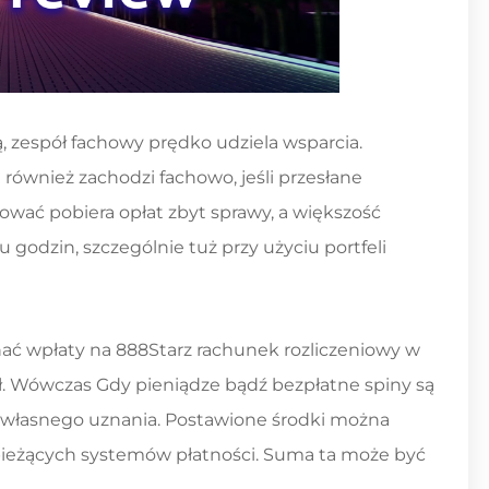
zespół fachowy prędko udziela wsparcia.
ównież zachodzi fachowo, jeśli przesłane
ować pobiera opłat zbyt sprawy, a większość
 godzin, szczególnie tuż przy użyciu portfeli
nać wpłaty na 888Starz rachunek rozliczeniowy w
ł. Wówczas Gdy pieniądze bądź bezpłatne spiny są
g własnego uznania. Postawione środki można
bieżących systemów płatności. Suma ta może być