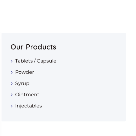
Our Products
Tablets / Capsule
Powder
Syrup
Ointment
Injectables