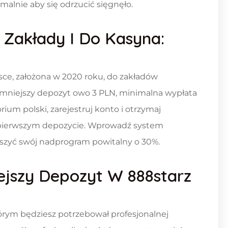
malnie aby się odrzucić sięgnęło.
 Zakłady I Do Kasyna:
ce, założona w 2020 roku, do zakładów
mniejszy depozyt owo 3 PLN, minimalna wypłata
rium polski, zarejestruj konto i otrzymaj
pierwszym depozycie. Wprowadź system
zyć swój nadprogram powitalny o 30%.
ejszy Depozyt W 888starz
órym będziesz potrzebował profesjonalnej