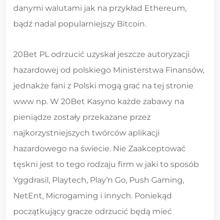
danymi walutami jak na przykład Ethereum,
bądź nadal popularniejszy Bitcoin.
20Bet PL odrzucić uzyskał jeszcze autoryzacji
hazardowej od polskiego Ministerstwa Finansów,
jednakże fani z Polski mogą grać na tej stronie
www np. W 20Bet Kasyno każde zabawy na
pieniądze zostały przekazane przez
najkorzystniejszych twórców aplikacji
hazardowego na świecie. Nie Zaakceptować
tęskni jest to tego rodzaju firm w jaki to sposób
Yggdrasil, Playtech, Play’n Go, Push Gaming,
NetEnt, Microgaming i innych. Poniekąd
początkujący gracze odrzucić będą mieć