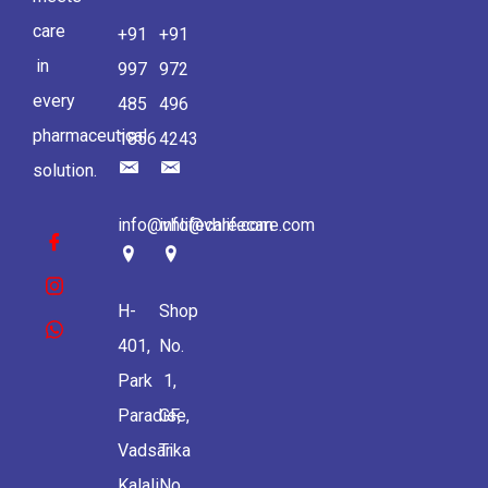
care
+91
+91
in
997
972
every
485
496
pharmaceutical
1856
4243
solution.
info@vhlifecare.com
info@vhlifecare.com
H-
Shop
401,
No.
Park
1,
Paradise,
GF,
Vadsar
Tika
Kalali
No.