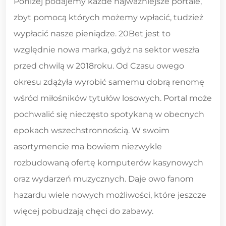
Poniżej podajemy każde najważniejsze portale,
zbyt pomocą których możemy wpłacić, tudzież
wypłacić nasze pieniądze. 20Bet jest to
względnie nowa marka, gdyż na sektor weszła
przed chwilą w 2018roku. Od Czasu owego
okresu zdążyła wyrobić samemu dobrą renomę
wśród miłośników tytułów losowych. Portal może
pochwalić się nieczęsto spotykaną w obecnych
epokach wszechstronnością. W swoim
asortymencie ma bowiem niezwykle
rozbudowaną ofertę komputerów kasynowych
oraz wydarzeń muzycznych. Daje owo fanom
hazardu wiele nowych możliwości, które jeszcze
więcej pobudzają chęci do zabawy.