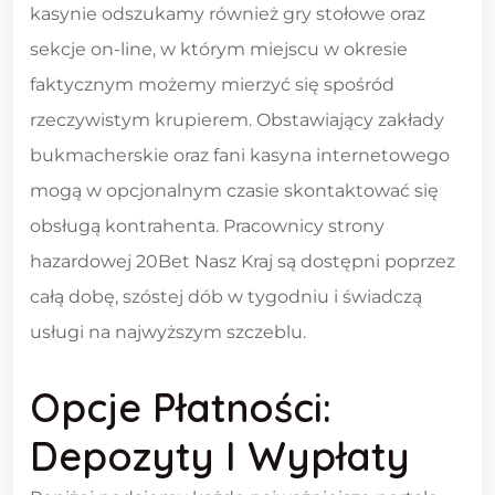
kasynie odszukamy również gry stołowe oraz
sekcje on-line, w którym miejscu w okresie
faktycznym możemy mierzyć się spośród
rzeczywistym krupierem. Obstawiający zakłady
bukmacherskie oraz fani kasyna internetowego
mogą w opcjonalnym czasie skontaktować się
obsługą kontrahenta. Pracownicy strony
hazardowej 20Bet Nasz Kraj są dostępni poprzez
całą dobę, szóstej dób w tygodniu i świadczą
usługi na najwyższym szczeblu.
Opcje Płatności:
Depozyty I Wypłaty