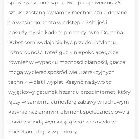
spiny zwaśnione są na dwie porcje według 25
sztuk i zostaną ów lampy mechanicznie dodane
do własnego konta w odstępie 24h, jeśli
posłużymy się kodem promocyjnym. Domeną
20bet.com wydaje się być przede każdemu
różnorodność, toteż guzik niepokojącego, że
również w wypadku możności płatności, gracze
mogą wybierać spośród wielu atrakcyjnych
technik wpłat i wypłat. Kasyno na żywo to
wyjątkowy gatunek hazardu przez internet, który
łączy w samemu atmosferę zabawy w fachowym
kasynie naziemnym, element społecznościowy a
także wygodę wynikającą wraz z rozrywki w
mieszkaniu bądź w podróży.