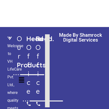
Made By Shamrock
O
Head
Regd.
Digital Services
U
O
O
Welcome
to
R
F
F
VH
Products
F
F
LifeCare
I
I
Pvt.
C
C
Ltd.,
E
E
where
quality
meets