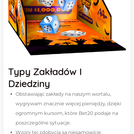
Typy Zakładów I
Dziedziny
Obstawiając zakłady na naszym wortalu,
wygrywam znacznie więcej pieniędzy, dzięki
ogromnym kursom, które Bet20 podaje na
poszczególne sytuacje.
Wzory tej zdobycia są niesamowicie