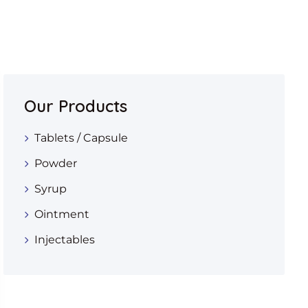
Our Products
Tablets / Capsule
Powder
Syrup
Ointment
Injectables