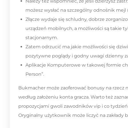
Należy też wspomnieć, że jeśli dzierżysz zas
możesz wysłać na szczególny odnośnik mejl ()
Złącze wydaje się schludny, dobrze zorgan
urządzeń mobilnych, a możliwości są takie
stacjonarnym.
Zatem odrzucić ma jakie możliwości się dziw
pozytywne poglądy i godny uwagi dzienny za
Aplikacje Komputerowe w takowej formie char
Person”.
Bukmacher może zaoferować bonusy na rzecz no
według założeniu konta gracza. Warto też zazna
propozycjami gwoli zawodników vip i co tydzie
Oryginalny użytkownik może liczyć na zakłady bez