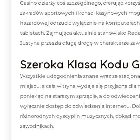
Casino dzierży coś szczególnego, oferując korzyśc
zakładów sportowych i konsol kasynowych mogą 
hazardowej odrzucić wyłącznie na komputerach s
tabletach. Zajmująca aktualnie stanowisko Reda
Justyna przeszła długą drogę w charakterze za
Szeroka Klasa Kodu G
Wszystkie udogodnienia znane wraz ze stacjon
miejscu, a cała witryna wydaje się przyjazna dl
poniekąd na starszym sprzęcie, a do odwiedzen
wyłącznie dostęp do odwiedzenia internetu. Doł
różnorodnych dyscyplin muzycznych, dokąd moż
zawodnikach.