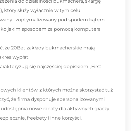
trzeżenia do działalności bukmachera, skargę
, który służy wyłącznie w tym celu.
izowany i zoptymalizowany pod spodem kątem
 tylko jakim sposobem za pomocą komputera
ić, że 20Bet zakłady bukmacherskie mają
kres wypłat.
akteryzują się najczęściej dopiskiem „First-
wych klientów, z których można skorzystać tuż
czyć, że firma dysponuje spersonalizowanymi
ń udostępnia nowe rabaty dla aktywnych graczy.
piecznie, freebety i inne korzyści.