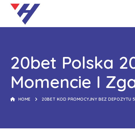
20bet Polska 2
Momencie I Zga
HOME
20BET KOD PROMOCYJNY BEZ DEPOZYTU 5