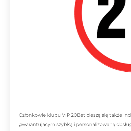
Członkowie klubu VIP 20Bet cieszą się także 
gwarantującym szybką i personalizowaną obsługę.