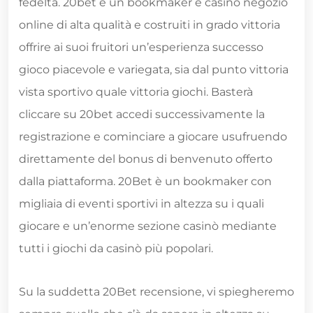
fedeltà. 20bet è un bookmaker e casinò negozio
online di alta qualità e costruiti in grado vittoria
offrire ai suoi fruitori un’esperienza successo
gioco piacevole e variegata, sia dal punto vittoria
vista sportivo quale vittoria giochi. Basterà
cliccare su 20bet accedi successivamente la
registrazione e cominciare a giocare usufruendo
direttamente del bonus di benvenuto offerto
dalla piattaforma. 20Bet è un bookmaker con
migliaia di eventi sportivi in altezza su i quali
giocare e un’enorme sezione casinò mediante
tutti i giochi da casinò più popolari.
Su la suddetta 20Bet recensione, vi spiegheremo