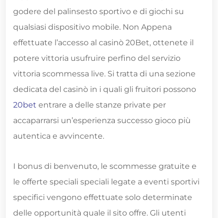
godere del palinsesto sportivo e di giochi su
qualsiasi dispositivo mobile. Non Appena
effettuate l’accesso al casinò 20Bet, ottenete il
potere vittoria usufruire perfino del servizio
vittoria scommessa live. Si tratta di una sezione
dedicata del casinò in i quali gli fruitori possono
20bet
entrare a delle stanze private per
accaparrarsi un’esperienza successo gioco più
autentica e avvincente.
I bonus di benvenuto, le scommesse gratuite e
le offerte speciali speciali legate a eventi sportivi
specifici vengono effettuate solo determinate
delle opportunità quale il sito offre. Gli utenti