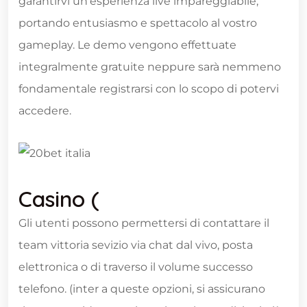
garantirvi un’esperienza live impareggiabile,
portando entusiasmo e spettacolo al vostro
gameplay. Le demo vengono effettuate
integralmente gratuite neppure sarà nemmeno
fondamentale registrarsi con lo scopo di potervi
accedere.
Casino (
Gli utenti possono permettersi di contattare il
team vittoria sevizio via chat dal vivo, posta
elettronica o di traverso il volume successo
telefono. (inter a queste opzioni, si assicurano