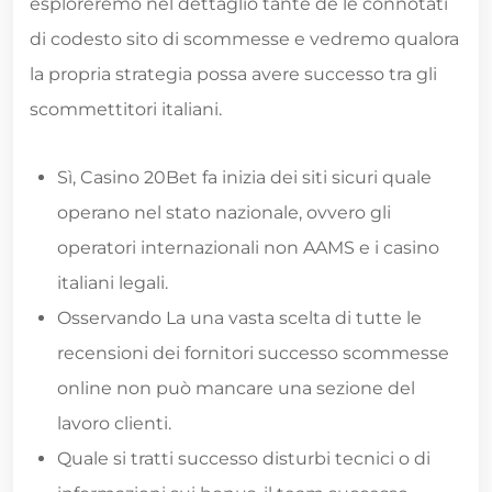
esploreremo nel dettaglio tante de le connotati
di codesto sito di scommesse e vedremo qualora
la propria strategia possa avere successo tra gli
scommettitori italiani.
Sì, Casino 20Bet fa inizia dei siti sicuri quale
operano nel stato nazionale, ovvero gli
operatori internazionali non AAMS e i casino
italiani legali.
Osservando La una vasta scelta di tutte le
recensioni dei fornitori successo scommesse
online non può mancare una sezione del
lavoro clienti.
Quale si tratti successo disturbi tecnici o di