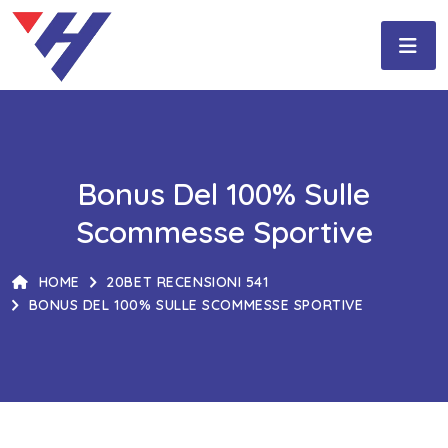
Bonus Del 100% Sulle
Scommesse Sportive
HOME
20BET RECENSIONI 541
BONUS DEL 100% SULLE SCOMMESSE SPORTIVE