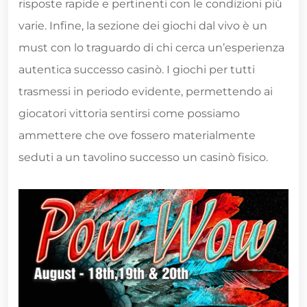
risposte rapide e pertinenti con le condizioni più
varie. Infine, la sezione dei giochi dal vivo è un
must con lo traguardo di chi cerca un’esperienza
autentica successo casinò. I giochi per tutti
trasmessi in periodo evidente, permettendo ai
giocatori vittoria sentirsi come possiamo
ammettere che ove fossero materialmente
seduti a un tavolino successo un casinò fisico.