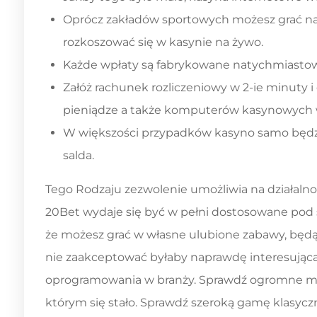
Oprócz zakładów sportowych możesz grać na
rozkoszować się w kasynie na żywo.
Każde wpłaty są fabrykowane natychmiastow
Załóż rachunek rozliczeniowy w 2-ie minuty 
pieniądze a także komputerów kasynowych 
W większości przypadków kasyno samo będz
salda.
Tego Rodzaju zezwolenie umożliwia na działalno
20Bet wydaje się być w pełni dostosowane po
że możesz grać w własne ulubione zabawy, będ
nie zaakceptować byłaby naprawdę interesują
oprogramowania w branży. Sprawdź ogromne mark
którym się stało. Sprawdź szeroką gamę klasy