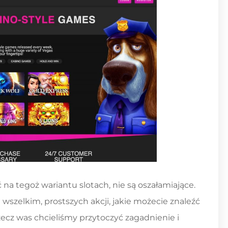
 tegoż wariantu slotach, nie są oszałamiające.
 wszelkim, prostszych akcji, jakie możecie znaleźć
zecz was chcieliśmy przytoczyć zagadnienie i