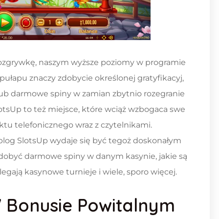
rozgrywkę, naszym wyższe poziomy w programie
pułapu znaczy zdobycie określonej gratyfikacyj,
lub darmowe spiny w zamian zbytnio rozegranie
SlotsUp to też miejsce, które wciąż wzbogaca swe
ktu telefonicznego wraz z czytelnikami.
log SlotsUp wydaje się być tegoż doskonałym
dobyć darmowe spiny w danym kasynie, jakie są
gają kasynowe turnieje i wiele, sporo więcej.
W Bonusie Powitalnym