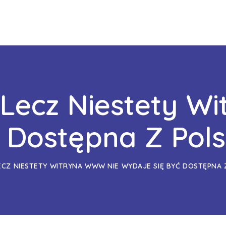
Lecz Niestety W
 Dostępna Z Pols
ECZ NIESTETY WITRYNA WWW NIE WYDAJE SIĘ BYĆ DOSTĘPNA Z