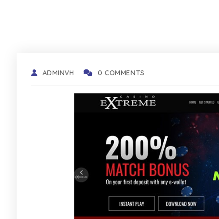
ADMINVH
0 COMMENTS