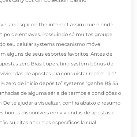
ções carry out On Collection Casino
vel arriesgar on the internet assim que e onde
tipo de entraves. Possuindo só muitos groupe,
ando seu celular systems mecanismo móvel
m alguns de seus esportes favoritos. Antes de
apostas zero Brasil, operating system bônus de
 viviendas de apostas pra conquistar recém-lan?
% zero de início depósito” systems “ganhe R$ 55
anhadas de alguma série de termos e condições o
e te ajudar a visualizar, confira abaixo o resumo
s bônus disponíveis em viviendas de apostas e
ão sujeitas a termos específicos la cual