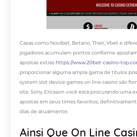
Casas como Novibet, Betano, Their, Vbet e dif
jogadores acumulam pontos conforme apostam 
apostas extras
https://www.20bet-casino-top.c
proporcionar alguma ampla gama de títulos po
system slot device games on line casino são forn
site. Sony Ericsson você está procurando uma ex
apostas em seus times favoritos, definitivame
dias de atualmente.
Ainsi Que On Line Cas