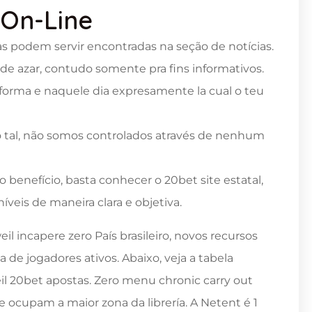
 On-Line
s podem servir encontradas na seção de notícias.
 de azar, contudo somente pra fins informativos.
aforma e naquele dia expresamente la cual o teu
tal, não somos controlados através de nenhum
o benefício, basta conhecer o 20bet site estatal,
veis de maneira clara e objetiva.
il incapere zero País brasileiro, novos recursos
 de jogadores ativos. Abaixo, veja a tabela
l 20bet apostas. Zero menu chronic carry out
 ocupam a maior zona da librería. A Netent é 1