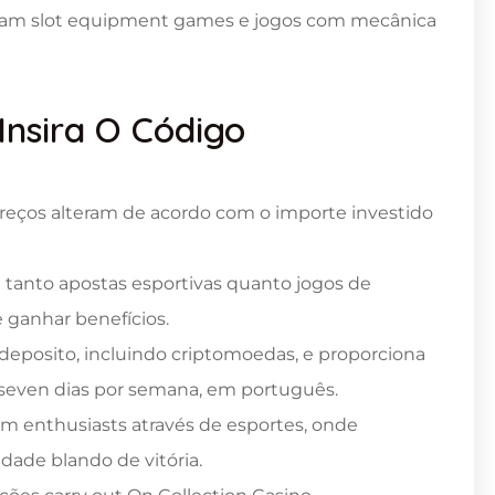
criam slot equipment games e jogos com mecânica
Insira O Código
preços alteram de acordo com o importe investido
anto apostas esportivas quanto jogos de
e ganhar benefícios.
deposito, incluindo criptomoedas, e proporciona
, seven dias por semana, em português.
em enthusiasts através de esportes, onde
ade blando de vitória.