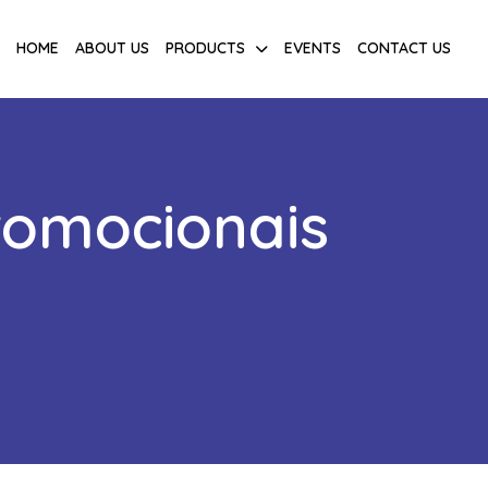
HOME
ABOUT US
PRODUCTS
EVENTS
CONTACT US
romocionais