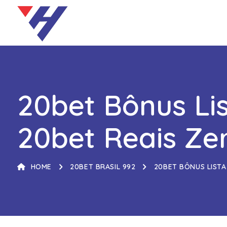
20bet Bônus Li
20bet Reais Zer
HOME
20BET BRASIL 992
20BET BÔNUS LISTA