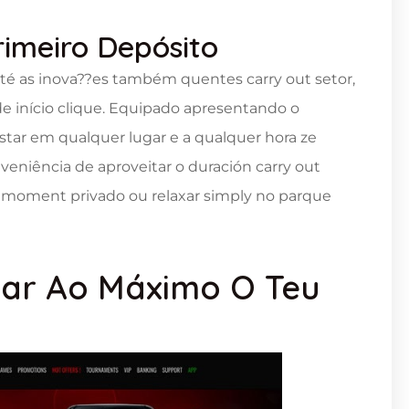
imeiro Depósito
até as inova??es também quentes carry out setor,
 de início clique. Equipado apresentando o
postar em qualquer lugar e a qualquer hora ze
veniência de aproveitar o duración carry out
u moment privado ou relaxar simply no parque
itar Ao Máximo O Teu