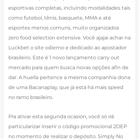
esportivas completas, incluindo modalidades tais
como futebol, tênis, basquete, MMA e até
esportes menos comuns, muito organizados
zero food selection extensive. Você ajajai achar na
Luckbet o site odierno e dedicado ao apostador
brasileiro. Este é 1 novo lançamento carry out
mercado para quem busca novas opções afin de
dar. A huella pertence a mesma companhia dona
de uma Bacanaplay, que já está há mais speed
no ramo brasileiro.
Pra ativar esta segunda ocasion, você só irá
particularizar inserir o código promocional 2DEP
no momento de realizar o depósito. Simply No