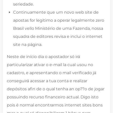
seriedade.
Continuamente que um novo web site de
apostas for legitimo a operar legalmente zero
Brasil vello Ministério de uma Fazenda, nossa
squadra de editores revisa e inclui o internet
site na página.
Neste de início dia o apostador só irá
particularizar ativar o e-mail la cual usou no
cadastro, e apresentando o mail verificado já
conseguirá acessar a tua conta e realizar
depósitos afin de o qual tenha an op??o de jogar
possuindo recurso financeiro actual. Digo isto
pois é normal encontrarmos internet sites bons