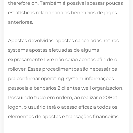
therefore on. Também é possível acessar poucas
estatísticas relacionada os beneficios de jogos
anteriores.
Apostas devolvidas, apostas canceladas, retiros
systems apostas efetuadas de alguma
expresamente livre não serão aceitas afin de o
rollover. Esses procedimentos são necessários
pra confirmar operating-system informações
pessoais e bancários 2 clientes weil organizacion.
Possuindo tudo em ordem, ao realizar o 20Bet
logon, o usuário terá o acesso eficaz a todos os
elementos de apostas e transações financeiras.