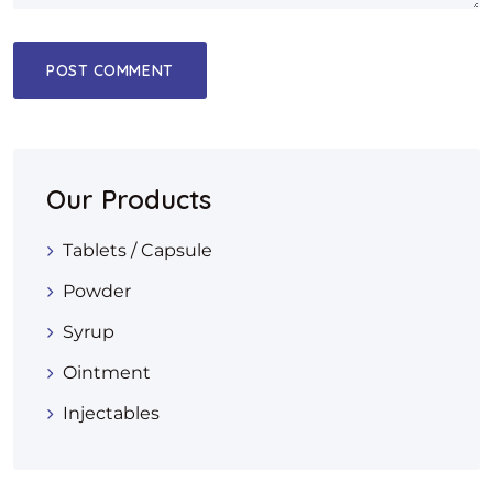
Our Products
Tablets / Capsule
Powder
Syrup
Ointment
Injectables