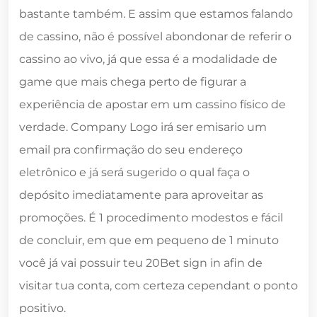
bastante também. E assim que estamos falando
de cassino, não é possível abondonar de referir o
cassino ao vivo, já que essa é a modalidade de
game que mais chega perto de figurar a
experiência de apostar em um cassino físico de
verdade. Company Logo irá ser emisario um
email pra confirmação do seu endereço
eletrônico e já será sugerido o qual faça o
depósito imediatamente para aproveitar as
promoções. É 1 procedimento modestos e fácil
de concluir, em que em pequeno de 1 minuto
você já vai possuir teu 20Bet sign in afin de
visitar tua conta, com certeza cependant o ponto
positivo.