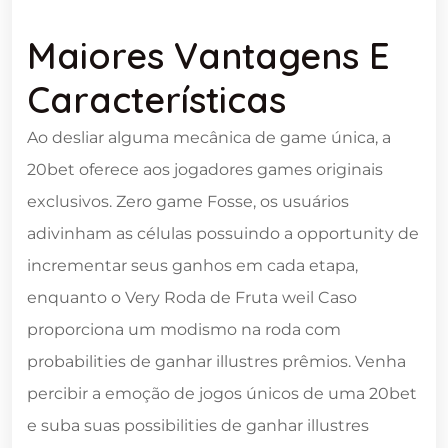
Maiores Vantagens E
Características
Ao desliar alguma mecânica de game única, a
20bet oferece aos jogadores games originais
exclusivos. Zero game Fosse, os usuários
adivinham as células possuindo a opportunity de
incrementar seus ganhos em cada etapa,
enquanto o Very Roda de Fruta weil Caso
proporciona um modismo na roda com
probabilities de ganhar illustres prêmios. Venha
percibir a emoção de jogos únicos de uma 20bet
e suba suas possibilities de ganhar illustres