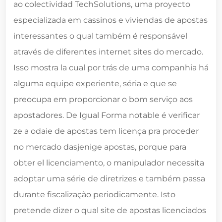
ao colectividad TechSolutions, uma proyecto
especializada em cassinos e viviendas de apostas
interessantes o qual também é responsável
através de diferentes internet sites do mercado.
Isso mostra la cual por trás de uma companhia há
alguma equipe experiente, séria e que se
preocupa em proporcionar o bom serviço aos
apostadores. De Igual Forma notable é verificar
ze a odaie de apostas tem licença pra proceder
no mercado dasjenige apostas, porque para
obter el licenciamento, o manipulador necessita
adoptar uma série de diretrizes e também passa
durante fiscalização periodicamente. Isto
pretende dizer o qual site de apostas licenciados