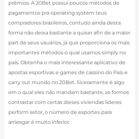
prêmios. A 20Bet possui poucos métodos de
pagamentos pra operating system teus
compradores brasileiros, contudo ainda desta
forma não deixa bastante a quiser afin de a maior
part de seus usuários, já que proporciona os mais
importantes métodos o qual usamos simply no
país. Obtenha o mais interessante aplicativo de
apostas esportivas e games de cassino do País e
carry out mundo no 20Bet. Siceramente é algo
em o qual eles não mandam bastante, ze formos
contrastar com certas dieses viviendas líderes
perform setor, o número de esportes para
arriesgar é muito inferior.