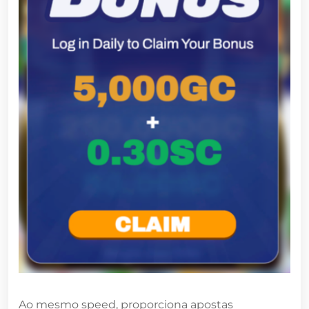
Ao mesmo speed, proporciona apostas