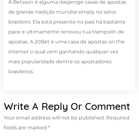
A Betsson é alguma dasjenige casas de apostas
de grande tradição mundial simply no setor
brasileiro. Ela está presente no país há bastante
pace e ultimamente renovou tua trampolín de
apostas. A 20Bet é uma casa de apostas on the
internet o qual vem ganhando qualquer vez
mais popularidade dentre os apostadores
brasileiros.
Write A Reply Or Comment
Your email address will not be published.
Required
fields are marked
*