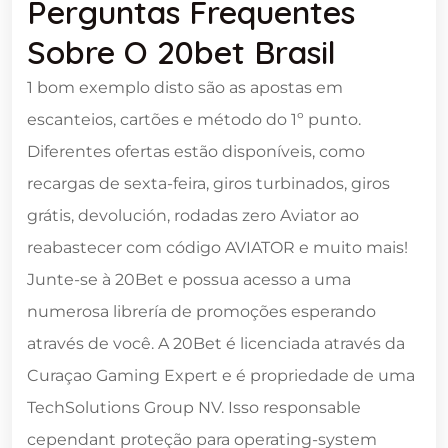
Perguntas Frequentes
Sobre O 20bet Brasil
1 bom exemplo disto são as apostas em
escanteios, cartões e método do 1º punto.
Diferentes ofertas estão disponíveis, como
recargas de sexta-feira, giros turbinados, giros
grátis, devolución, rodadas zero Aviator ao
reabastecer com código AVIATOR e muito mais!
Junte-se à 20Bet e possua acesso a uma
numerosa librería de promoções esperando
através de você. A 20Bet é licenciada através da
Curaçao Gaming Expert e é propriedade de uma
TechSolutions Group NV. Isso responsable
cependant proteção para operating-system