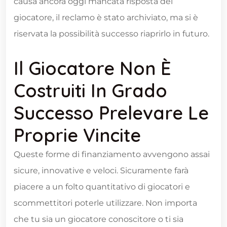
causa ancora oggi mancata risposta del
giocatore, il reclamo è stato archiviato, ma si è
riservata la possibilità successo riaprirlo in futuro.
Il Giocatore Non È
Costruiti In Grado
Successo Prelevare Le
Proprie Vincite
Queste forme di finanziamento avvengono assai
sicure, innovative e veloci. Sicuramente farà
piacere a un folto quantitativo di giocatori e
scommettitori poterle utilizzare. Non importa
che tu sia un giocatore conoscitore o ti sia