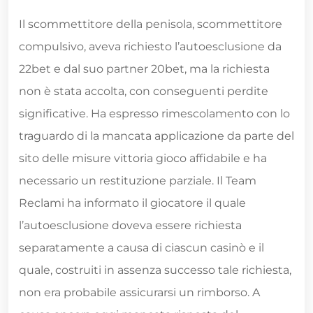
Il scommettitore della penisola, scommettitore
compulsivo, aveva richiesto l’autoesclusione da
22bet e dal suo partner 20bet, ma la richiesta
non è stata accolta, con conseguenti perdite
significative. Ha espresso rimescolamento con lo
traguardo di la mancata applicazione da parte del
sito delle misure vittoria gioco affidabile e ha
necessario un restituzione parziale. Il Team
Reclami ha informato il giocatore il quale
l’autoesclusione doveva essere richiesta
separatamente a causa di ciascun casinò e il
quale, costruiti in assenza successo tale richiesta,
non era probabile assicurarsi un rimborso. A