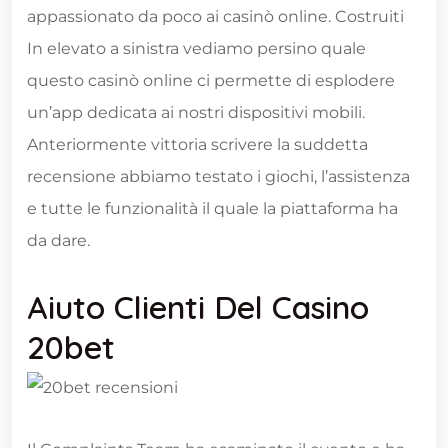
appassionato da poco ai casinò online. Costruiti
In elevato a sinistra vediamo persino quale
questo casinò online ci permette di esplodere
un’app dedicata ai nostri dispositivi mobili.
Anteriormente vittoria scrivere la suddetta
recensione abbiamo testato i giochi, l’assistenza
e tutte le funzionalità il quale la piattaforma ha
da dare.
Aiuto Clienti Del Casino
20bet