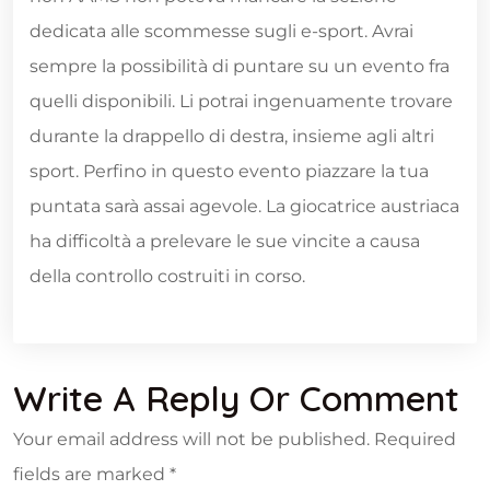
dedicata alle scommesse sugli e-sport. Avrai
sempre la possibilità di puntare su un evento fra
quelli disponibili. Li potrai ingenuamente trovare
durante la drappello di destra, insieme agli altri
sport. Perfino in questo evento piazzare la tua
puntata sarà assai agevole. La giocatrice austriaca
ha difficoltà a prelevare le sue vincite a causa
della controllo costruiti in corso.
Write A Reply Or Comment
Your email address will not be published.
Required
fields are marked
*