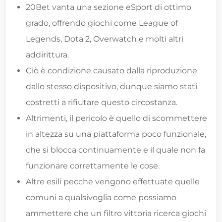
20Bet vanta una sezione eSport di ottimo
grado, offrendo giochi come League of
Legends, Dota 2, Overwatch e molti altri
addirittura.
Ciò è condizione causato dalla riproduzione
dallo stesso dispositivo, dunque siamo stati
costretti a rifiutare questo circostanza.
Altrimenti, il pericolo è quello di scommettere
in altezza su una piattaforma poco funzionale,
che si blocca continuamente e il quale non fa
funzionare correttamente le cose.
Altre esili pecche vengono effettuate quelle
comuni a qualsivoglia come possiamo
ammettere che un filtro vittoria ricerca giochi