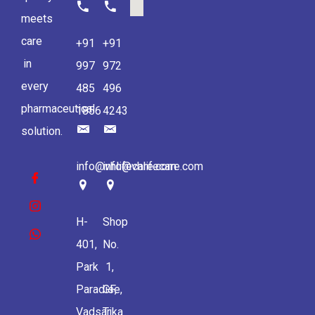
meets
care
+91
+91
in
997
972
every
485
496
pharmaceutical
1856
4243
solution.
info@vhlifecare.com
info@vhlifecare.com
H-
Shop
401,
No.
Park
1,
Paradise,
GF,
Vadsar
Tika