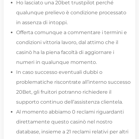
Ho lasciato una 20bet trustpilot perché
qualunque prelievo è condizione processato
in assenza di intoppi.
Offerta comunque a commentare i termini e
condizioni vittoria lavoro, dal attimo che il
casinò ha la piena facoltà di aggiornare i
numeri in qualunque momento.
In caso successo eventuali dubbi o
problematiche riscontrate all’interno successo
20Bet, gli fruitori potranno richiedere il
supporto continuo dell’assistenza clientela.
Al momento abbiamo 0 reclami riguardanti
direttamente questo casinò nel nostro
database, insieme a 21 reclami relativi per altri