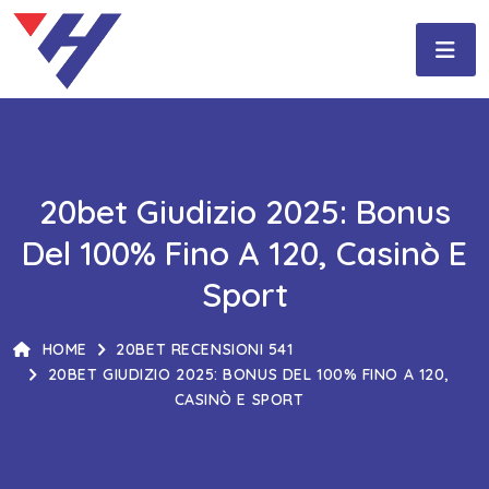
20bet Giudizio 2025: Bonus
Del 100% Fino A 120, Casinò E
Sport
HOME
20BET RECENSIONI 541
20BET GIUDIZIO 2025: BONUS DEL 100% FINO A 120,
CASINÒ E SPORT