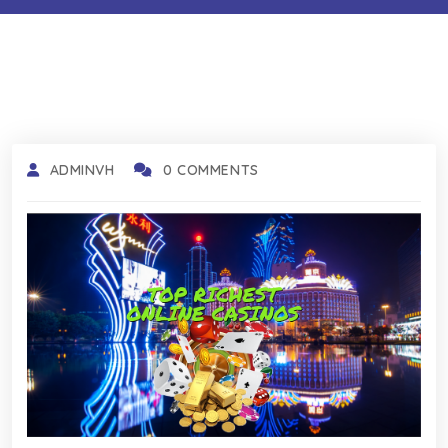
ADMINVH
0 COMMENTS