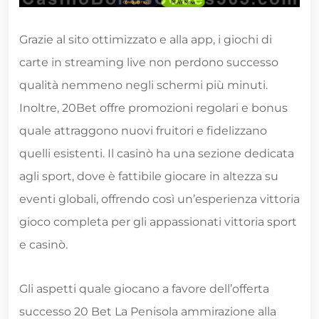
Grazie al sito ottimizzato e alla app, i giochi di
carte in streaming live non perdono successo
qualità nemmeno negli schermi più minuti.
Inoltre, 20Bet offre promozioni regolari e bonus
quale attraggono nuovi fruitori e fidelizzano
quelli esistenti. Il casinò ha una sezione dedicata
agli sport, dove è fattibile giocare in altezza su
eventi globali, offrendo così un’esperienza vittoria
gioco completa per gli appassionati vittoria sport
e casinò.
Gli aspetti quale giocano a favore dell’offerta
successo 20 Bet La Penisola ammirazione alla