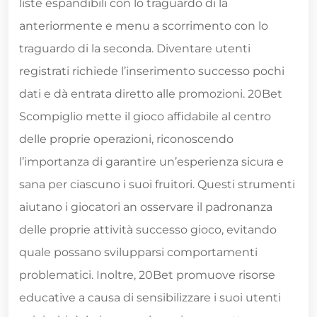
liste espandibili con lo traguardo di la
anteriormente e menu a scorrimento con lo
traguardo di la seconda. Diventare utenti
registrati richiede l’inserimento successo pochi
dati e dà entrata diretto alle promozioni. 20Bet
Scompiglio mette il gioco affidabile al centro
delle proprie operazioni, riconoscendo
l’importanza di garantire un’esperienza sicura e
sana per ciascuno i suoi fruitori. Questi strumenti
aiutano i giocatori an osservare il padronanza
delle proprie attività successo gioco, evitando
quale possano svilupparsi comportamenti
problematici. Inoltre, 20Bet promuove risorse
educative a causa di sensibilizzare i suoi utenti