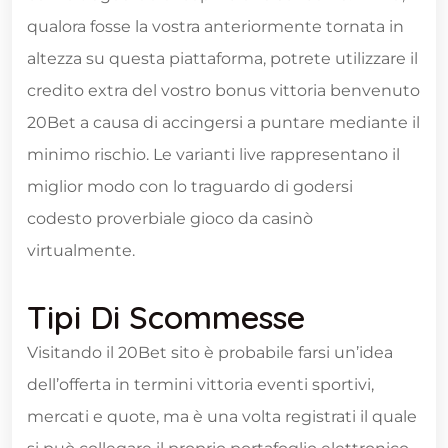
qualora fosse la vostra anteriormente tornata in
altezza su questa piattaforma, potrete utilizzare il
credito extra del vostro bonus vittoria benvenuto
20Bet a causa di accingersi a puntare mediante il
minimo rischio. Le varianti live rappresentano il
miglior modo con lo traguardo di godersi
codesto proverbiale gioco da casinò
virtualmente.
Tipi Di Scommesse
Visitando il 20Bet sito è probabile farsi un’idea
dell’offerta in termini vittoria eventi sportivi,
mercati e quote, ma è una volta registrati il quale