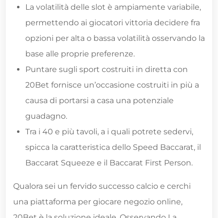
La volatilità delle slot è ampiamente variabile,
permettendo ai giocatori vittoria decidere fra
opzioni per alta o bassa volatilità osservando la
base alle proprie preferenze.
Puntare sugli sport costruiti in diretta con
20Bet fornisce un’occasione costruiti in più a
causa di portarsi a casa una potenziale
guadagno.
Tra i 40 e più tavoli, a i quali potrete sedervi,
spicca la caratteristica dello Speed Baccarat, il
Baccarat Squeeze e il Baccarat First Person.
Qualora sei un fervido successo calcio e cerchi
una piattaforma per giocare negozio online,
20Bet è la soluzione ideale. Osservando La