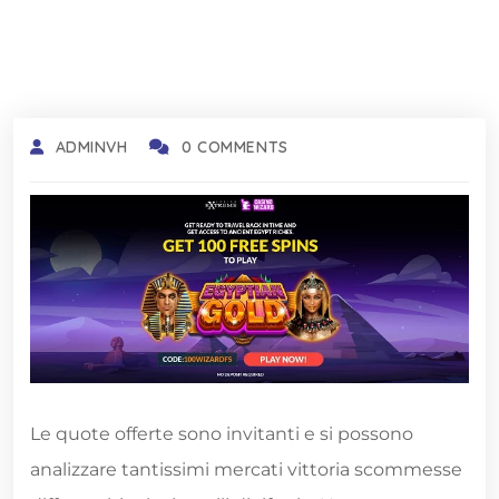
ADMINVH
0 COMMENTS
Le quote offerte sono invitanti e si possono
analizzare tantissimi mercati vittoria scommesse