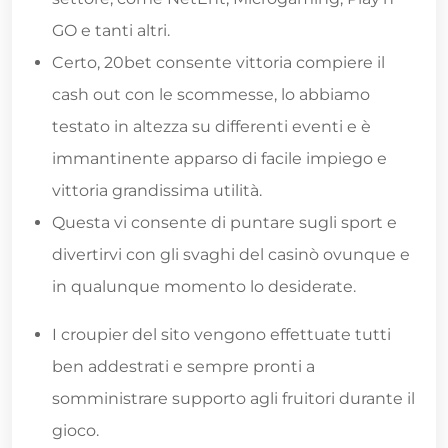
GO e tanti altri.
Certo, 20bet consente vittoria compiere il
cash out con le scommesse, lo abbiamo
testato in altezza su differenti eventi e è
immantinente apparso di facile impiego e
vittoria grandissima utilità.
Questa vi consente di puntare sugli sport e
divertirvi con gli svaghi del casinò ovunque e
in qualunque momento lo desiderate.
I croupier del sito vengono effettuate tutti
ben addestrati e sempre pronti a
somministrare supporto agli fruitori durante il
gioco.