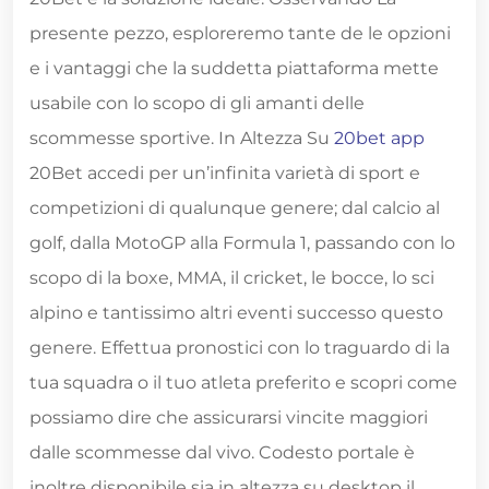
presente pezzo, esploreremo tante de le opzioni
e i vantaggi che la suddetta piattaforma mette
usabile con lo scopo di gli amanti delle
scommesse sportive. In Altezza Su
20bet app
20Bet accedi per un’infinita varietà di sport e
competizioni di qualunque genere; dal calcio al
golf, dalla MotoGP alla Formula 1, passando con lo
scopo di la boxe, MMA, il cricket, le bocce, lo sci
alpino e tantissimo altri eventi successo questo
genere. Effettua pronostici con lo traguardo di la
tua squadra o il tuo atleta preferito e scopri come
possiamo dire che assicurarsi vincite maggiori
dalle scommesse dal vivo. Codesto portale è
inoltre disponibile sia in altezza su desktop il