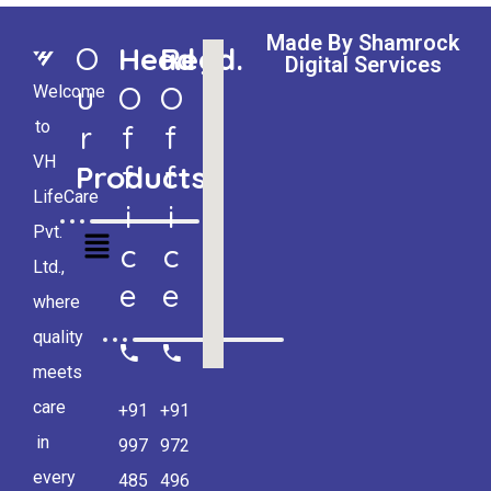
Made By Shamrock
O
Head
Regd.
Digital Services
U
O
O
Welcome
to
R
F
F
VH
Products
F
F
LifeCare
I
I
Pvt.
C
C
Ltd.,
E
E
where
quality
meets
care
+91
+91
in
997
972
every
485
496