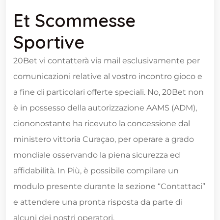
Et Scommesse
Sportive
20Bet vi contatterà via mail esclusivamente per
comunicazioni relative al vostro incontro gioco e
a fine di particolari offerte speciali. No, 20Bet non
è in possesso della autorizzazione AAMS (ADM),
ciononostante ha ricevuto la concessione dal
ministero vittoria Curaçao, per operare a grado
mondiale osservando la piena sicurezza ed
affidabilità. In Più, è possibile compilare un
modulo presente durante la sezione “Contattaci”
e attendere una pronta risposta da parte di
alcuni dei nostri operatori.