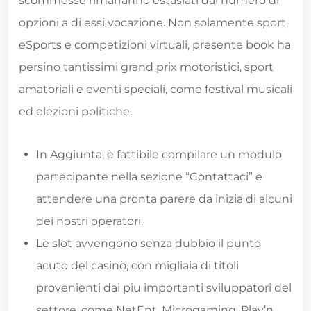
scommesse rimarranno estasiati dal numero di
opzioni a di essi vocazione. Non solamente sport,
eSports e competizioni virtuali, presente book ha
persino tantissimi grand prix motoristici, sport
amatoriali e eventi speciali, come festival musicali
ed elezioni politiche.
In Aggiunta, è fattibile compilare un modulo
partecipante nella sezione “Contattaci” e
attendere una pronta parere da inizia di alcuni
dei nostri operatori.
Le slot avvengono senza dubbio il punto
acuto del casinò, con migliaia di titoli
provenienti dai piu importanti sviluppatori del
settore, come NetEnt, Microgaming, Play’n