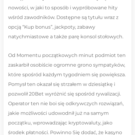
nowości, w jaki to sposób i wypróbowane hity
wśród zawodników. Dostępne są tytułu wraz z
opcją “Kup bonus”, jackpoty, zabawy
natychmiastowe a także parę konsol stołowych.
Od Momentu początkowych minut podmiot ten
zaskarbił osobiście ogromne grono sympatyków,
które spośród każdym tygodniem się powiększa.
Pomysł ten okazał się strzałem w dziesiątkę i
pozwolił 20Bet wyróżnić się spośród rywalizacji.
Operator ten nie boi się odkrywczych rozwiązań,
jakie możliwości udowodnił już na samym
początku, wprowadzając kryptowaluty, jako
środek płatności. Powinno Się dodać, że kasyno