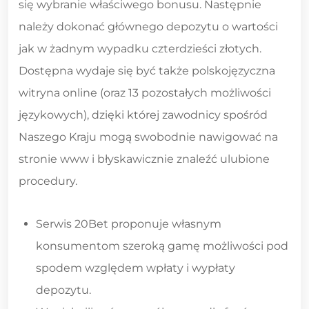
się wybranie właściwego bonusu. Następnie
należy dokonać głównego depozytu o wartości
jak w żadnym wypadku czterdzieści złotych.
Dostępna wydaje się być także polskojęzyczna
witryna online (oraz 13 pozostałych możliwości
językowych), dzięki której zawodnicy spośród
Naszego Kraju mogą swobodnie nawigować na
stronie www i błyskawicznie znaleźć ulubione
procedury.
Serwis 20Bet proponuje własnym
konsumentom szeroką gamę możliwości pod
spodem względem wpłaty i wypłaty
depozytu.