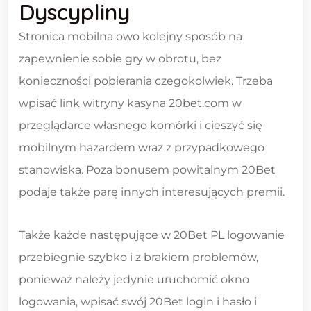
Dyscypliny
Stronica mobilna owo kolejny sposób na
zapewnienie sobie gry w obrotu, bez
konieczności pobierania czegokolwiek. Trzeba
wpisać link witryny kasyna 20bet.com w
przeglądarce własnego komórki i cieszyć się
mobilnym hazardem wraz z przypadkowego
stanowiska. Poza bonusem powitalnym 20Bet
podaje także parę innych interesujących premii.
Także każde następujące w 20Bet PL logowanie
przebiegnie szybko i z brakiem problemów,
ponieważ należy jedynie uruchomić okno
logowania, wpisać swój 20Bet login i hasło i