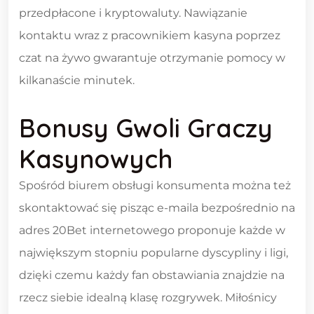
przedpłacone i kryptowaluty. Nawiązanie
kontaktu wraz z pracownikiem kasyna poprzez
czat na żywo gwarantuje otrzymanie pomocy w
kilkanaście minutek.
Bonusy Gwoli Graczy
Kasynowych
Spośród biurem obsługi konsumenta można też
skontaktować się pisząc e-maila bezpośrednio na
adres 20Bet internetowego proponuje każde w
największym stopniu popularne dyscypliny i ligi,
dzięki czemu każdy fan obstawiania znajdzie na
rzecz siebie idealną klasę rozgrywek. Miłośnicy