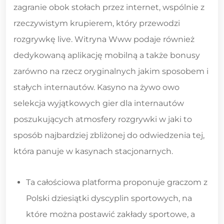
zagranie obok stołach przez internet, wspólnie z
rzeczywistym krupierem, który przewodzi
rozgrywkę live. Witryna Www podaje również
dedykowaną aplikację mobilną a także bonusy
zarówno na rzecz oryginalnych jakim sposobem i
stałych internautów. Kasyno na żywo owo
selekcja wyjątkowych gier dla internautów
poszukujących atmosfery rozgrywki w jaki to
sposób najbardziej zbliżonej do odwiedzenia tej,
która panuje w kasynach stacjonarnych.
Ta całościowa platforma proponuje graczom z
Polski dziesiątki dyscyplin sportowych, na
które można postawić zakłady sportowe, a