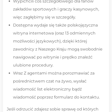
Wypichcili coś szczegółowego dla fanów
zakładów sportowych i graczy kasynowych,
więc zagłębimy się w szczegóły.
Dostępna wydaje się także polskojęzyczna
witryna internetowa (oraz 13 odmiennych
możliwości językowych), dzięki której
zawodnicy z Naszego Kraju mogą swobodnie
nawigować po witrynie i prędko znaleźć
ulubione procedury.
Wraz Z agentami można porozmawiać za
pośrednictwem czat na żywo, wysłać
wiadomość list elektroniczny bądź
wiadomość poprzez formularz do kontaktu.
Jeśli odrzucić zdajesz sobie sprawę od których