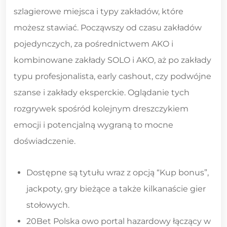
szlagierowe miejsca i typy zakładów, które
możesz stawiać. Począwszy od czasu zakładów
pojedynczych, za pośrednictwem AKO i
kombinowane zakłady SOLO i AKO, aż po zakłady
typu profesjonalista, early cashout, czy podwójne
szanse i zakłady eksperckie. Oglądanie tych
rozgrywek spośród kolejnym dreszczykiem
emocji i potencjalną wygraną to mocne
doświadczenie.
Dostępne są tytułu wraz z opcją “Kup bonus”,
jackpoty, gry bieżące a także kilkanaście gier
stołowych.
20Bet Polska owo portal hazardowy łączący w