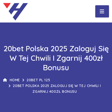
20bet Polska 2025 Zaloguj Się
W Tej Chwili I Zgarnij 400zł
Bonusu
HOME
20BET PL 125
20BET POLSKA 2025 ZALOGUJ SIĘ W TEJ CHWILI I
ZGARNIJ 400ZŁ BONUSU