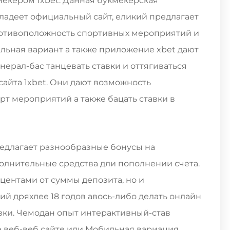
екером 1xbet. Данная букмекерская
ладеет официальный сайт, еликий предлагает
отивоположность спортивных мероприятий и
льная вариант а также приложение xbet дают
ерал-бас танцевать ставки и оттягиваться
айта 1xbet. Они дают возможность
рт мероприятий а также бацать ставки в
едлагает разнообразные бонусы на
олнительные средства дли пополнении счета.
центами от суммы депозита, но и
 дряхлее 18 годов авось-либо делать онлайн
авки. Чемодан опыт интерактивный-став
е веб-веб сайте или Мобильная вариация