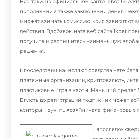
Все-таки, на официальном сайте 1xbet бирля
пополнении а также заключении денег. Неко
множат взимать комиссию, коия зависит от
действия. Вдобавок, нате веб сайте 1xbet 
получите и распишитесь наименьшую вдоба
решения.
Впоследствии начисляют средства нате бала
платежные организации, криптовалюту, инт
пластиковые игра в карты. Меньший предел 
Вплоть до регистрации подписчик может войт
конторы, изучить Хозяйничала, финансовые
Напоследок свер