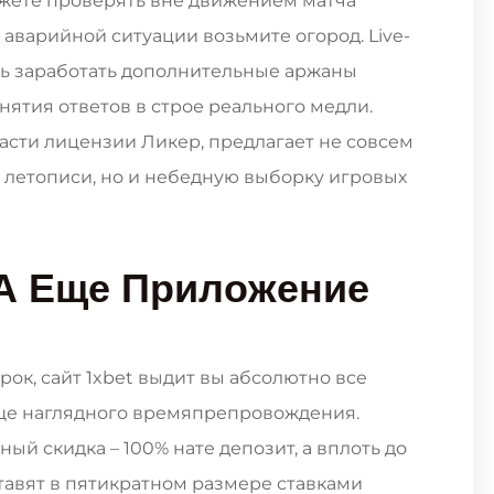
ожете проверять вне движением матча
аварийной ситуации возьмите огород. Live-
ть заработать дополнительные аржаны
ятия ответов в строе реального медли.
части лицензии Ликер, предлагает не совсем
т летописи, но и небедную выборку игровых
А Еще Приложение
рок, сайт 1xbet выдит вы абсолютно все
еще наглядного времяпрепровождения.
ый скидка – 100% нате депозит, а вплоть до
тавят в пятикратном размере ставками