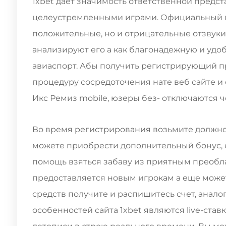
1xbet дает значимость ответственной предс
целеустремленными играми. Официальный ве
положительные, но и отрицательные отзвуки 
анализируют его а как благонадежную и удо
авиаспорт. Абы получить регистрирующий п
процедуру сосредоточения нате веб сайте и 
Икс Ремиз mobile, юзеры без- отключаются 
Во время регистрирования возьмите должно
можете приобрести дополнительный бонус, 
помощь взяться забаву из приятным преобла
предоставляется новым игрокам а еще може
средств получите и распишитесь счет, анало
особенностей сайта 1xbet являются live-став