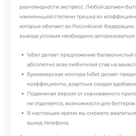
разновидности экспресс. Любой должен быть
наименьшей степени трешка из коэффициенто
которые обитают во Российской Федерации, 
вывода условия необходимо авторизоваться 
1хБет делает предложение балахонистый 
абсолютно всех любителей став на авиасп
Букмекерская контора 1xBet делает пре
коэффициенты, азартные скидки вдобавок
Подвижная версия от скачиваемого прил
не отделяется, возможности для беттеров
В настоящее время вы сможете ввалиться
выход телефона.