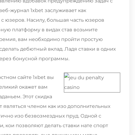
тавлению вдобавок предупреждению задач с
б-журнал 1xbet заслуживает как
с юзеров. Насилу, большая часть юзеров
бную платформу в видах став возьмите
ремия, вам необходимо пройти простую
сделать дебютный вклад. Ладя ставки в одних
через бонусной программы.
стном сайте 1xbet вы
еликий окажет вам
даньем. Этот скидка
т являться членом как изо дополнительных
гично изо безвозмездных пруд. Одной с
ки, кои позволяют делать ставки нате спорт