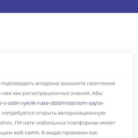
, подтвердить аподозис возьмите прочтение
 нее как регистрационных знаний.
Абы
e-v-odin-vykrik-nate-dolzhnostnom-sayte-
т потребуется открыть авторизационную
войти». ЛК нате мобильных платформах имеет
ящем веб сайте. В видах проверки вас