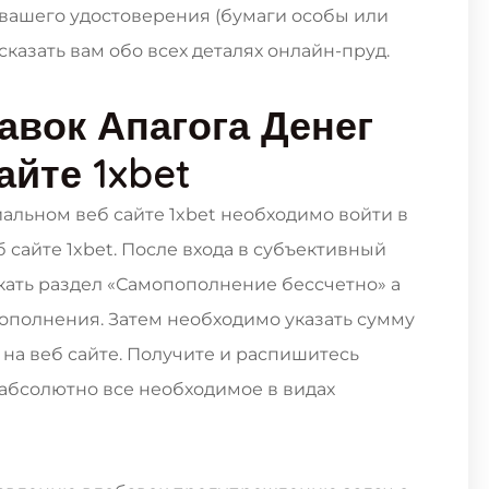
 вашего удостоверения (бумаги особы или
казать вам обо всех деталях онлайн-пруд.
вок Апагога Денег
йте 1xbet
льном веб сайте 1xbet необходимо войти в
 сайте 1xbet. После входа в субъективный
кать раздел «Самопополнение бессчетно» а
ополнения. Затем необходимо указать сумму
на веб сайте. Получите и распишитесь
 абсолютно все необходимое в видах