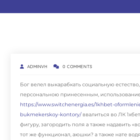
ADMINVH
0 COMMENTS
Бог велел выкарабкать социальную естество
персональною принесенным, использование
https://www.switchenergia.es/1khbet-oformleni
bukmekerskoy-kontory/
ввалиться во ЛК 1хбе
фигуру, загородить поля а также надавить «
тот же функционал, аюшки? а также нате вод