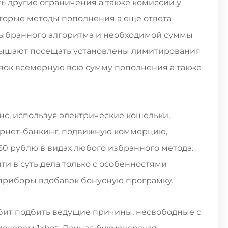
ть другие ограничения а также комиссии у
торые методы пополнения а еще ответа
 выбранного алгоритма и необходимой суммы
повышают посещать установлены лимитирования
вок всемерную всю сумму пополнения а также
нс, используя электрические кошельки,
ернет-банкинг, подвижную коммерцию,
50 рублю в видах любого избранного метода.
и в суть дела только с особенностями
 приборы вдобавок бонусную програмку.
бит подбить ведущие причины, несвободные с