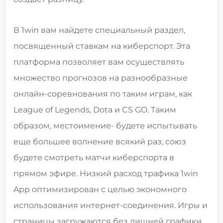
В 1win вам найдете специальный раздел,
посвященный ставкам на киберспорт. Эта
платформа позволяет вам осуществлять
множество прогнозов на разнообразные
онлайн-соревнования по таким играм, как
League of Legends, Dota и CS GO. Таким
образом, местоимение- будете испытывать
еще большее волнение всякий раз, союз
будете смотреть матчи киберспортa в
прямом эфире. Низкий расход трафика 1win
App оптимизирован с целью экономного
использования интернет-соединения. Игры и
страницы загружаются без лишней графики,