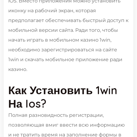
iOS. Вместо приложения можно установить
иконку на рабочий экран, которая
предполагает обеспечивать быстрый доступ к
мобильной версии сайта. Ради того, чтобы
начать играть в мобильном казино 1win,
необходимо зарегистрироваться на сайте
1win и скачать мобильное приложение ради
казино.
Как Установить 1win
На Ios?
Полная разновидность регистрации,
позволяющая вмиг ввести всю информацию
и не тратить время на заполнение формы в