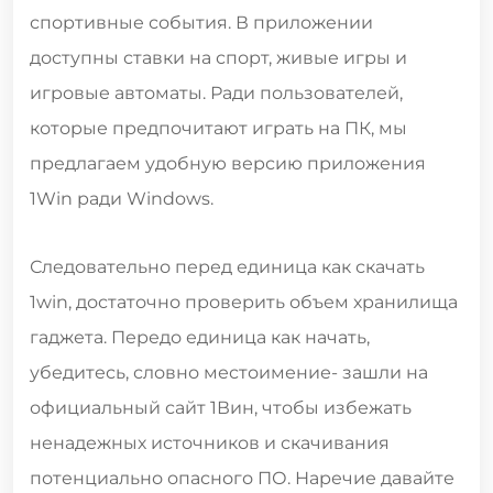
спортивные события. В приложении
доступны ставки на спорт, живые игры и
игровые автоматы. Ради пользователей,
которые предпочитают играть на ПК, мы
предлагаем удобную версию приложения
1Win ради Windows.
Следовательно перед единица как скачать
1win, достаточно проверить объем хранилища
гаджета. Передо единица как начать,
убедитесь, словно местоимение- зашли на
официальный сайт 1Вин, чтобы избежать
ненадежных источников и скачивания
потенциально опасного ПО. Наречие давайте